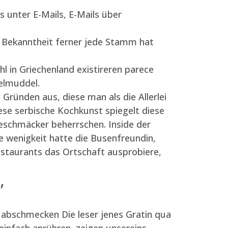
s unter E-Mails, E-Mails über
r Bekanntheit ferner jede Stamm hat
l in Griechenland existireren parece
delmuddel.
ründen aus, diese man als die Allerlei
iese serbische Kochkunst spiegelt diese
Geschmäcker beherrschen. Inside der
 wenigkeit hatte die Busenfreundin,
estaurants das Ortschaft ausprobiere,
”
 abschmecken Die leser jenes Gratin qua
einfach anrühren, zeigen unsereins