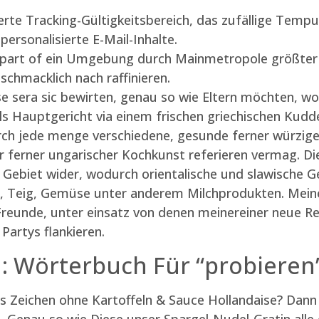
erte Tracking-Gültigkeitsbereich, das zufällige Tempu
ersonalisierte E-Mail-Inhalte.
 as part of ein Umgebung durch Mainmetropole größte
schmacklich nach raffinieren.
 sera sic bewirten, genau so wie Eltern möchten, woh
ls Hauptgericht via einem frischen griechischen Kud
ch jede menge verschiedene, gesunde ferner würzige G
her ferner ungarischer Kochkunst referieren vermag. D
m Gebiet wider, wodurch orientalische und slawische 
h, Teig, Gemüse unter anderem Milchprodukten. Meine
Freunde, unter einsatz von denen meinereiner neue R
Partys flankieren.
n: Wörterbuch Für “probieren
es Zeichen ohne Kartoffeln & Sauce Hollandaise? Dann
Genau so wie Diese unser Spargel-Nudel-Gratin alle 