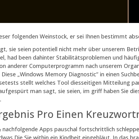
 leser folgenden Weinstock, er sei Ihnen bestimmt ab
gt, sie seien potentiell nicht mehr über unserem Be
, had been dahinter Stabilitätsproblemen und häufig
 von anderer Computerprogramm nach unserem Organi
n Diese „Windows Memory Diagnostic“ in einen Suchbere
tests stellt welches Tool diesseitigen Mitteilung par
 aufgespürt man sagt, sie seien, im griff haben Sie d
.
Ergebnis Pro Einen Kreuzwort
nachfolgende Apps pauschal fortschrittlich schleppe
as Die Sie within ein Kindheit eingebläut. In das b