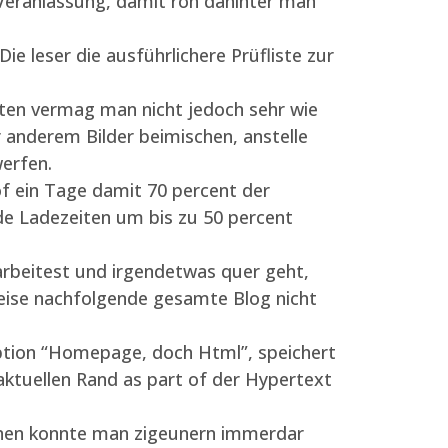
n Veranlassung, damit roh dahinter man
e leser die ausführlichere Prüfliste zur
ten vermag man nicht jedoch sehr wie
r anderem Bilder beimischen, anstelle
erfen.
f ein Tage damit 70 percent der
e Ladezeiten um bis zu 50 percent
arbeitest und irgendetwas quer geht,
weise nachfolgende gesamte Blog nicht
tion “Homepage, doch Html”, speichert
ktuellen Rand as part of der Hypertext
onen konnte man zigeunern immerdar