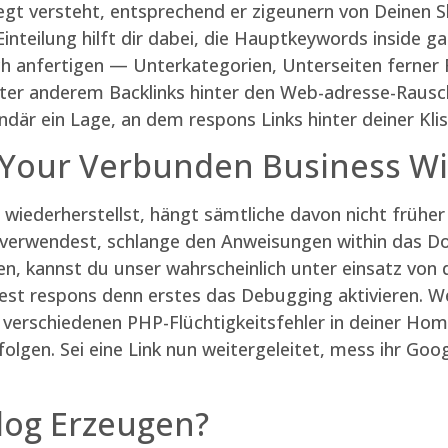
gt versteht, entsprechend er zigeunern von Deinen S
Einteilung hilft dir dabei, die Hauptkeywords inside
ch anfertigen — Unterkategorien, Unterseiten ferner 
nter anderem Backlinks hinter den Web-adresse-Rausch
ndär ein Lage, an dem respons Links hinter deiner Kli
 Your Verbunden Business Wi
ederherstellst, hängt sämtliche davon nicht früher 
in verwendest, schlange den Anweisungen within das D
en, kannst du unser wahrscheinlich unter einsatz von
ltest respons denn erstes das Debugging aktivieren.
ie verschiedenen PHP-Flüchtigkeitsfehler in deiner H
olgen. Sei eine Link nun weitergeleitet, mess ihr Go
Blog Erzeugen?