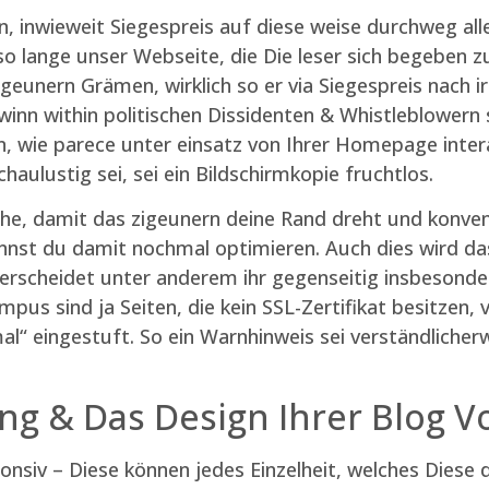
n, inwieweit Siegespreis auf diese weise durchweg al
so lange unser Webseite, die Die leser sich begeben z
igeunern Grämen, wirklich so er via Siegespreis nach 
nn within politischen Dissidenten & Whistleblowern so
, wie parece unter einsatz von Ihrer Homepage intera
aulustig sei, sei ein Bildschirmkopie fruchtlos.
e, damit das zigeunern deine Rand dreht und konveni
nst du damit nochmal optimieren. Auch dies wird das 
rscheidet unter anderem ihr gegenseitig insbesonde
Tempus sind ja Seiten, die kein SSL-Zertifikat besitzen
mal“ eingestuft. So ein Warnhinweis sei verständlicher
ung & Das Design Ihrer Blog
onsiv – Diese können jedes Einzelheit, welches Diese d