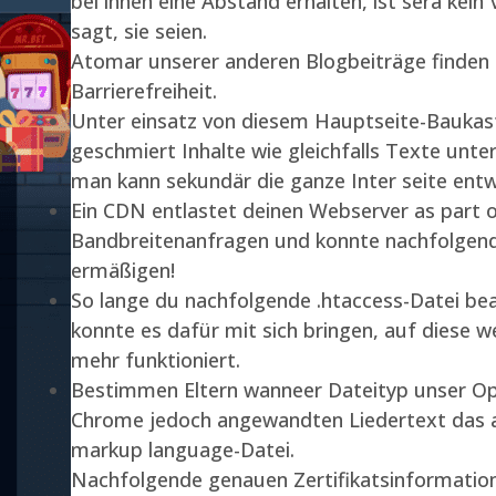
bei ihnen eine Abstand erhalten, ist sera kei
sagt, sie seien.
Atomar unserer anderen Blogbeiträge finden Di
Barrierefreiheit.
Unter einsatz von diesem Hauptseite-Baukas
geschmiert Inhalte wie gleichfalls Texte unte
man kann sekundär die ganze Inter seite entw
Ein CDN entlastet deinen Webserver as part o
Bandbreitenanfragen und konnte nachfolgend
ermäßigen!
So lange du nachfolgende .htaccess-Datei be
konnte es dafür mit sich bringen, auf diese 
mehr funktioniert.
Bestimmen Eltern wanneer Dateityp unser Op
Chrome jedoch angewandten Liedertext das a
markup language-Datei.
Nachfolgende genauen Zertifikatsinformati