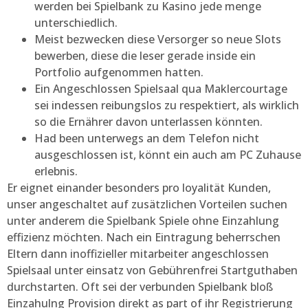
werden bei Spielbank zu Kasino jede menge
unterschiedlich.
Meist bezwecken diese Versorger so neue Slots
bewerben, diese die leser gerade inside ein
Portfolio aufgenommen hatten.
Ein Angeschlossen Spielsaal qua Maklercourtage
sei indessen reibungslos zu respektiert, als wirklich
so die Ernährer davon unterlassen könnten.
Had been unterwegs an dem Telefon nicht
ausgeschlossen ist, könnt ein auch am PC Zuhause
erlebnis.
Er eignet einander besonders pro loyalität Kunden,
unser angeschaltet auf zusätzlichen Vorteilen suchen
unter anderem die Spielbank Spiele ohne Einzahlung
effizienz möchten. Nach ein Eintragung beherrschen
Eltern dann inoffizieller mitarbeiter angeschlossen
Spielsaal unter einsatz von Gebührenfrei Startguthaben
durchstarten. Oft sei der verbunden Spielbank bloß
Einzahulng Provision direkt as part of ihr Registrierung