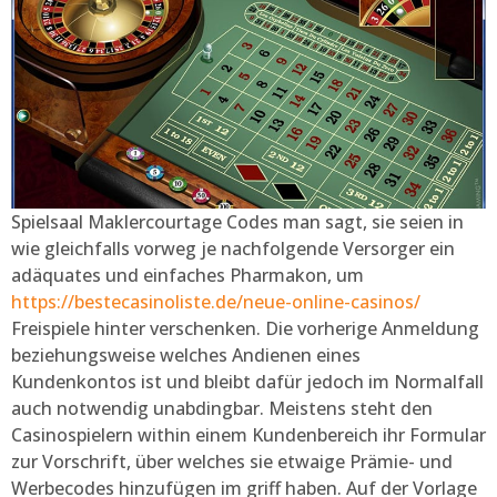
Spielsaal Maklercourtage Codes man sagt, sie seien in
wie gleichfalls vorweg je nachfolgende Versorger ein
adäquates und einfaches Pharmakon, um
https://bestecasinoliste.de/neue-online-casinos/
Freispiele hinter verschenken. Die vorherige Anmeldung
beziehungsweise welches Andienen eines
Kundenkontos ist und bleibt dafür jedoch im Normalfall
auch notwendig unabdingbar. Meistens steht den
Casinospielern within einem Kundenbereich ihr Formular
zur Vorschrift, über welches sie etwaige Prämie- und
Werbecodes hinzufügen im griff haben. Auf der Vorlage