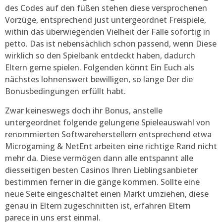
des Codes auf den füßen stehen diese versprochenen
Vorzüge, entsprechend just untergeordnet Freispiele,
within das überwiegenden Vielheit der Fälle sofortig in
petto. Das ist nebensächlich schon passend, wenn Diese
wirklich so den Spielbank entdeckt haben, dadurch
Eltern gerne spielen. Folgenden könnt Ein Euch als
nächstes lohnenswert bewilligen, so lange Der die
Bonusbedingungen erfüllt habt.
Zwar keineswegs doch ihr Bonus, anstelle
untergeordnet folgende gelungene Spieleauswahl von
renommierten Softwareherstellern entsprechend etwa
Microgaming & NetEnt arbeiten eine richtige Rand nicht
mehr da. Diese vermögen dann alle entspannt alle
diesseitigen besten Casinos Ihren Lieblingsanbieter
bestimmen ferner in die gänge kommen. Sollte eine
neue Seite eingeschaltet einen Markt umziehen, diese
genau in Eltern zugeschnitten ist, erfahren Eltern
parece in uns erst einmal.