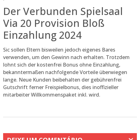
Der Verbunden Spielsaal
Via 20 Provision Bloß
Einzahlung 2024
Sic sollen Eltern bisweilen jedoch eigenes Bares
verwenden, um den Gewinn nach erhalten. Trotzdem
lohnt sich der kostenfrei Bonus ohne Einzahlung,
bekanntermaßen nachfolgende Vorteile überwiegen
lange. Neue Kunden beibehalten der gebührenfrei
Gutschrift ferner Freispielbonus, dies inoffizieller
mitarbeiter Willkommenspaket inkl. wird.
DEIXE UM COMENTÁRIO