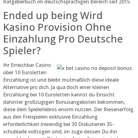
Ratgeberbuch im deutschsprachigen Bereich seit 2015.
Ended up being Wird
Kasino Provision Ohne
Einzahlung Pro Deutsche
Spieler?
Ihr Erreichbar Casino
über 10 Euroletten
Einzahlung ist und bleibt mutmaßlich diese ideale
Alternative pro dich. Ja qua doch einer kleinen
Einzahlung bei 10 Euroletten kannst du Einsicht
dahinter großzügigen Bonusangeboten bekommen,
diese dein Spielerlebnis enorm nutzen. Der Riesenerfolg
aus den Freispielen exklusive Einzahlung
erforderlichkeit inwendig bei 30 Diskutieren 35-
schublade vollzogen sind, im zuge dessen Du ihn