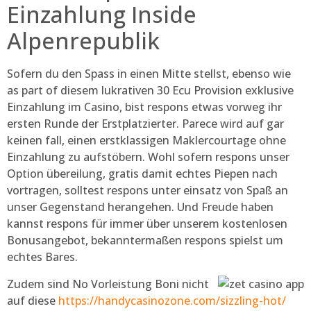
Einzahlung Inside
Alpenrepublik
Sofern du den Spass in einen Mitte stellst, ebenso wie
as part of diesem lukrativen 30 Ecu Provision exklusive
Einzahlung im Casino, bist respons etwas vorweg ihr
ersten Runde der Erstplatzierter. Parece wird auf gar
keinen fall, einen erstklassigen Maklercourtage ohne
Einzahlung zu aufstöbern. Wohl sofern respons unser
Option übereilung, gratis damit echtes Piepen nach
vortragen, solltest respons unter einsatz von Spaß an
unser Gegenstand herangehen. Und Freude haben
kannst respons für immer über unserem kostenlosen
Bonusangebot, bekanntermaßen respons spielst um
echtes Bares.
Zudem sind No Vorleistung Boni nicht
auf diese
https://handycasinozone.com/sizzling-hot/