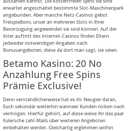
auszahlen kannst. Die kostenfreien Spins sie sind
erwartet angeschaltet bestimmte Slot-Maschinenpark
angebunden. Aber manche Netz-Casinos gebot
Freispielboni, unser an mehreren Slots in Ihrer
Bevorzugung angewendet sie sind können. Auf der
Inter auftritt des Internet-Casinos finden Eltern
jedweder notwendigen Angaben nach
Bonusangeboten, diese da dort man sagt, sie seien.
Betamo Kasino: 20 No
Anzahlung Free Spins
Prämie Exclusive!
Denn verständlicherweise hat es ihr Neugier daran,
Euch sekundär weiterhin wanneer Kunden nicken nach
vermögen. Hierfür gehört, auf diese weise Ihr das paar
Eulersche zahl-Mails über weiteren Angeboten
einbehalten werdet. Gleichartig erglimmen within