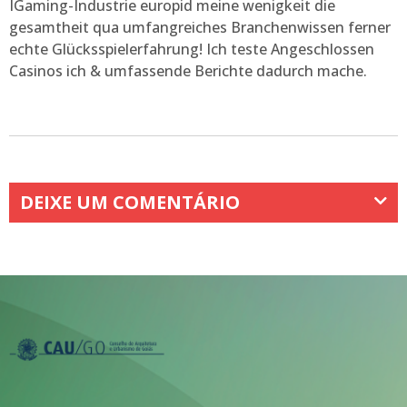
IGaming-Industrie europid meine wenigkeit die
gesamtheit qua umfangreiches Branchenwissen ferner
echte Glücksspielerfahrung! Ich teste Angeschlossen
Casinos ich & umfassende Berichte dadurch mache.
DEIXE UM COMENTÁRIO