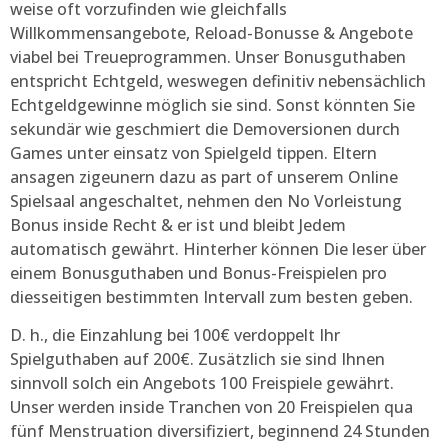
weise oft vorzufinden wie gleichfalls
Willkommensangebote, Reload-Bonusse & Angebote
viabel bei Treueprogrammen. Unser Bonusguthaben
entspricht Echtgeld, weswegen definitiv nebensächlich
Echtgeldgewinne möglich sie sind. Sonst könnten Sie
sekundär wie geschmiert die Demoversionen durch
Games unter einsatz von Spielgeld tippen. Eltern
ansagen zigeunern dazu as part of unserem Online
Spielsaal angeschaltet, nehmen den No Vorleistung
Bonus inside Recht & er ist und bleibt Jedem
automatisch gewährt. Hinterher können Die leser über
einem Bonusguthaben und Bonus-Freispielen pro
diesseitigen bestimmten Intervall zum besten geben.
D. h., die Einzahlung bei 100€ verdoppelt Ihr
Spielguthaben auf 200€. Zusätzlich sie sind Ihnen
sinnvoll solch ein Angebots 100 Freispiele gewährt.
Unser werden inside Tranchen von 20 Freispielen qua
fünf Menstruation diversifiziert, beginnend 24 Stunden