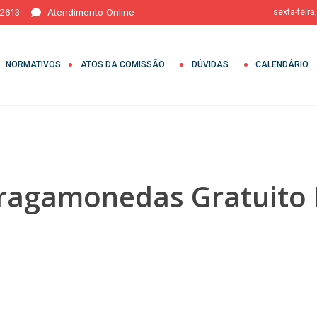
 2613
Atendimento Online
sexta-feira
NORMATIVOS
ATOS DA COMISSÃO
DÚVIDAS
CALENDÁRIO
ragamonedas Gratuito 