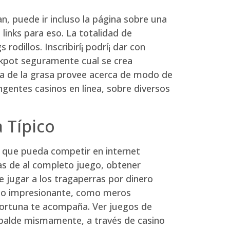
n, puede ir incluso la página sobre una
inks para eso. La totalidad de
dillos. Inscribirí¡ podrí¡ dar con
kpot seguramente cual se crea
ga de la grasa provee acerca de modo de
ngentes casinos en línea, sobre diversos
 Típico
 que pueda competir en internet
icas de al completo juego, obtener
e jugar a los tragaperras por dinero
ento impresionante, como meros
ortuna te acompaña. Ver juegos de
balde mismamente, a través de casino