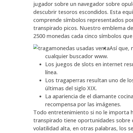
jugador sobre un navegador sobre opule
descubrir tesoros escondidos.
Esta equi
comprende símbolos representados por c
transpirado picos. Nuestro emblema de
2500 monedas cada cinco símbolos que
Así que, 
cualquier buscador www.
Los juegos de slots en internet re
línea.
Los tragaperras resultan uno de l
últimas del siglo XIX.
La apariencia de el diamante cocin
recompensa por las imágenes.
Todo entretenimiento si no le importa 
transpirado tiene oportunidades sobre c
volatilidad alta, en otras palabras, l