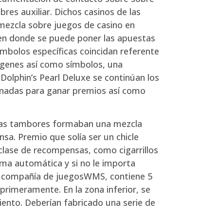
es auxiliar. Dichos casinos de las
mezcla sobre juegos de casino en
s en donde se puede poner las apuestas
mbolos específicas coincidan referente
genes así­ como símbolos, una
 Dolphin’s Pearl Deluxe se continúan los
cionadas para ganar premios así­ como
otras tambores formaban una mezcla
nsa. Premio que solía ser un chicle
 clase de recompensas, como cigarrillos
ma automática y si no le importa
la compañía de juegosWMS, contiene 5
 primeramente. En la zona inferior, se
iento. Deberían fabricado una serie de