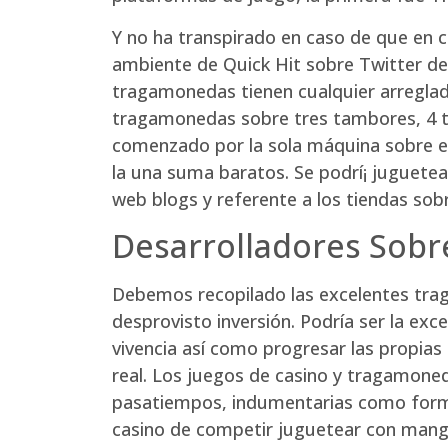
Y no ha transpirado en caso de que en ca
ambiente de Quick Hit sobre Twitter de
tragamonedas tienen cualquier arreglado
tragamonedas sobre tres tambores, 4 
comenzado por la sola máquina sobre en
la una suma baratos. Se podrí¡ juguetea
web blogs y referente a los tiendas sob
Desarrolladores Sobre
Debemos recopilado las excelentes trag
desprovisto inversión. Podría ser la exc
vivencia así­ como progresar las propias
real. Los juegos de casino y tragamone
pasatiempos, indumentarias como form
casino de competir juguetear con man