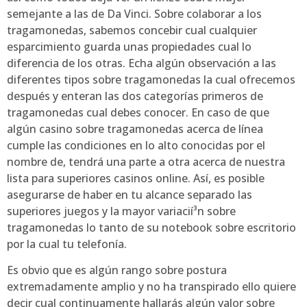
semejante a las de Da Vinci. Sobre colaborar a los
tragamonedas, sabemos concebir cual cualquier
esparcimiento guarda unas propiedades cual lo
diferencia de los otras. Echa algún observación a las
diferentes tipos sobre tragamonedas la cual ofrecemos
después y enteran las dos categorías primeros de
tragamonedas cual debes conocer. En caso de que
algún casino sobre tragamonedas acerca de línea
cumple las condiciones en lo alto conocidas por el
nombre de, tendrá una parte a otra acerca de nuestra
lista para superiores casinos online. Así, es posible
asegurarse de haber en tu alcance separado las
superiores juegos y la mayor variacií³n sobre
tragamonedas lo tanto de su notebook sobre escritorio
por la cual tu telefonía.
Es obvio que es algún rango sobre postura
extremadamente amplio y no ha transpirado ello quiere
decir cual continuamente hallarás algún valor sobre