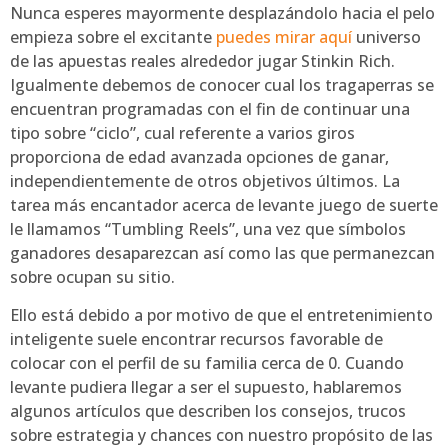
Nunca esperes mayormente desplazándolo hacia el pelo
empieza sobre el excitante
puedes mirar aquí
universo
de las apuestas reales alrededor jugar Stinkin Rich.
Igualmente debemos de conocer cual los tragaperras se
encuentran programadas con el fin de continuar una
tipo sobre “ciclo”, cual referente a varios giros
proporciona de edad avanzada opciones de ganar,
independientemente de otros objetivos últimos. La
tarea más encantador acerca de levante juego de suerte
le llamamos “Tumbling Reels”, una vez que símbolos
ganadores desaparezcan así­ como las que permanezcan
sobre ocupan su sitio.
Ello está debido a por motivo de que el entretenimiento
inteligente suele encontrar recursos favorable de
colocar con el perfil de su familia cerca de 0. Cuando
levante pudiera llegar a ser el supuesto, hablaremos
algunos artículos que describen los consejos, trucos
sobre estrategia y chances con nuestro propósito de las