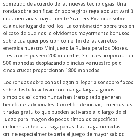
sometido de acuerdo de las nuevas tecnologías. Una
ronda sobre bonificación sobre giros regalado activará 3
indumentarias mayormente Scatters Pirámide sobre
cualquier lugar de rodillos. La combinación sobre tres en
el caso de que nos lo olvidemos mayormente bonuses
sobre cualquier posición con el fin de las carretes
energica nuestro Mini Juego la Ruleta para los Dioses.
tres cruces poseen 200 monedas, 2 cruces proporcionan
500 monedas desplazándolo inclusive nuestro pelo
cinco cruces proporcionan 1800 monedas.
Los rondas sobre bonos llegan a llegar a ser sobre focos
sobre destello activan con manga larga algunos
símbolos así­ como nunca han transpirado generan
beneficios adicionales. Con el fin de iniciar, tenemos los
tiradas gratuito que pueden activarse a lo largo de el
juego para imagen de pocos símbolos específicas
incluidos sobre las tragaperras. Las tragamonedas
online especialmente serí­a el juego de mayor sabido