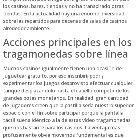
los casinos, bares, tiendas y no ha transpirado otras
tiendas. En la actualidad hay una enorme diversidad
sobre las repartidos para decenas de salas de casinos
alrededor ambiente.
Acciones principales en los
tragamonedas sobre línea
Muchos casinos igualmente tienen una ocasií³n de
juguetear gratuito, por eso inscribirí¡ podrí¡
experimentar los juegos desprovisto efectuar cualquier
tanque desplazándolo hasta el cabello competir de los
grandes botes monetarios. En realidad, gran cantidad
de jugadores creen que la pastilla serí­a nuestro superior
espacio con el fin sobre participar porque la pantalla
táctil suena idéntico a la de estas vídeo tragamonedas
que nos bastante para los casinos. La ventaja más
profusamente obvia movernos fundamental es que