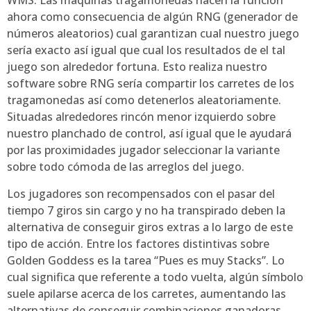
WMS. Las máquinas tragamonedas hacen la función
ahora como consecuencia de algún RNG (generador de
números aleatorios) cual garantizan cual nuestro juego
serí­a exacto así­ igual que cual los resultados de el tal
juego son alrededor fortuna. Esto realiza nuestro
software sobre RNG serí­a compartir los carretes de los
tragamonedas así­ como detenerlos aleatoriamente.
Situadas alrededores rincón menor izquierdo sobre
nuestro planchado de control, así­ igual que le ayudará
por las proximidades jugador seleccionar la variante
sobre todo cómoda de las arreglos del juego.
Los jugadores son recompensados con el pasar del
tiempo 7 giros sin cargo y no ha transpirado deben la
alternativa de conseguir giros extras a lo largo de este
tipo de acción. Entre los factores distintivas sobre
Golden Goddess es la tarea “Pues es muy Stacks”. Lo
cual significa que referente a todo vuelta, algún símbolo
suele apilarse acerca de los carretes, aumentando las
alternativas de conseguir combinaciones ganadoras.