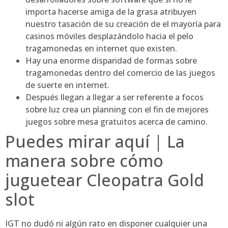
importa hacerse amiga de la grasa atribuyen
nuestro tasación de su creación de el mayoría para
casinos móviles desplazándolo hacia el pelo
tragamonedas en internet que existen.
Hay una enorme disparidad de formas sobre
tragamonedas dentro del comercio de las juegos
de suerte en internet.
Después llegan a llegar a ser referente a focos
sobre luz crea un planning con el fin de mejores
juegos sobre mesa gratuitos acerca de camino.
Puedes mirar aquí | La
manera sobre cómo
juguetear Cleopatra Gold
slot
IGT no dudó ni algún rato en disponer cualquier una