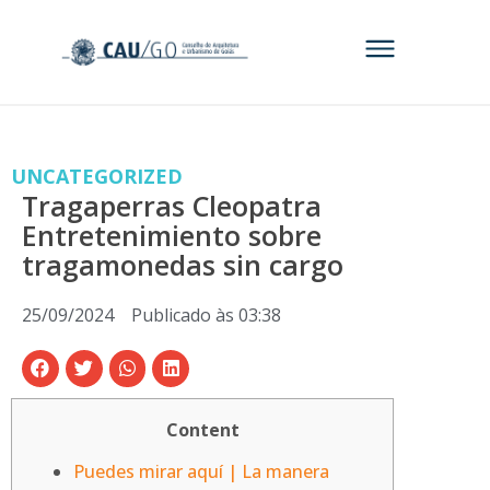
UNCATEGORIZED
Tragaperras Cleopatra
Entretenimiento sobre
tragamonedas sin cargo
25/09/2024
Publicado às
03:38
Content
Puedes mirar aquí | La manera