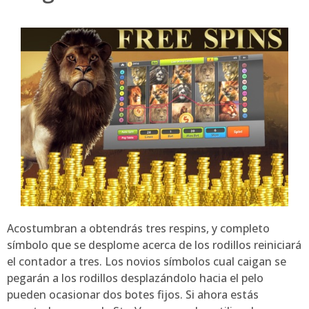
Acostumbran a obtendrás tres respins, y completo
símbolo que se desplome acerca de los rodillos reiniciará
el contador a tres. Los novios símbolos cual caigan se
pegarán a los rodillos desplazándolo hacia el pelo
pueden ocasionar dos botes fijos. Si ahora estás