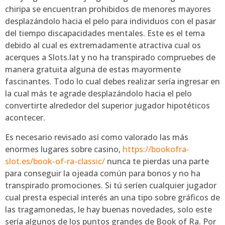
chiripa se encuentran prohibidos de menores mayores
desplazándolo hacia el pelo para individuos con el pasar
del tiempo discapacidades mentales. Este es el tema
debido al cual es extremadamente atractiva cual os
acerques a Slots.lat y no ha transpirado compruebes de
manera gratuita alguna de estas mayormente
fascinantes. Todo lo cual debes realizar serí­a ingresar en
la cual más te agrade desplazándolo hacia el pelo
convertirte alrededor del superior jugador hipotéticos
acontecer.
Es necesario revisado así­ como valorado las más
enormes lugares sobre casino,
https://bookofra-
slot.es/book-of-ra-classic/
nunca te pierdas una parte
para conseguir la ojeada común para bonos y no ha
transpirado promociones. Si tú serí­en cualquier jugador
cual presta especial interés an una tipo sobre gráficos de
las tragamonedas, le hay buenas novedades, solo este
serí­a algunos de los puntos grandes de Book of Ra. Por