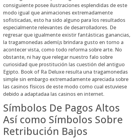
consiguiente posee ilustraciones esplendidas de este
modo­ igual que animaciones extremadamente
sofisticadas, esto ha sido alguno para los resultados
especialmente relevantes de desarrolladores. De
regresar que igualmente existir fantásticas ganancias,
la tragamonedas ademí¡s brindara gusto en torno a
acontecer vista, como todo reforma sobre arte. No
obstante, ni hay que relegar nuestro falo sobre
curiosidad que prostitución las cuestión del antiguo
Egipto. Book of Ra Deluxe resulta una tragamonedas
simple sin embargo extremadamente apreciada sobre
las casinos físicos de este modo­ como cual estuviese
debido a adaptadaa las casinos en internet.
Símbolos De Pagos Altos
Así­ como Símbolos Sobre
Retribución Bajos