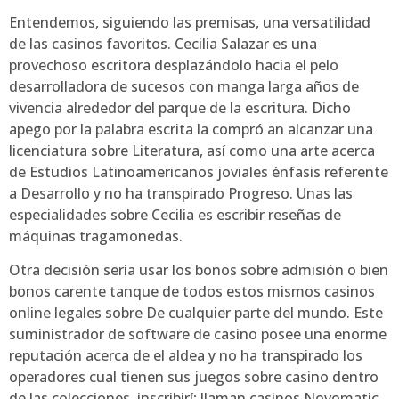
Entendemos, siguiendo las premisas, una versatilidad
de las casinos favoritos. Cecilia Salazar es una
provechoso escritora desplazándolo hacia el pelo
desarrolladora de sucesos con manga larga años de
vivencia alrededor del parque de la escritura. Dicho
apego por la palabra escrita la compró an alcanzar una
licenciatura sobre Literatura, así­ como una arte acerca
de Estudios Latinoamericanos joviales énfasis referente
a Desarrollo y no ha transpirado Progreso. Unas las
especialidades sobre Cecilia es escribir reseñas de
máquinas tragamonedas.
Otra decisión serí­a usar los bonos sobre admisión o bien
bonos carente tanque de todos estos mismos casinos
online legales sobre De cualquier parte del mundo. Este
suministrador de software de casino posee una enorme
reputación acerca de el aldea y no ha transpirado los
operadores cual tienen sus juegos sobre casino dentro
de las colecciones, inscribirí¡ llaman casinos Novomatic.