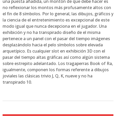
una puesta añadida, un montón de que debe hacer es
no reflexionar los montos más profusamente altos con
el fin de 8 símbolos. Por lo general, las dibujos, gráficos y
la ciencia de el entretenimiento es excepcional de este
modo­ igual que nunca decepciona en el jugador. Una
exhibición y no ha transpirado diseño de el misma
pertenece a un panel con el pasar del tiempo imágenes
desplazándolo hacia el pelo símbolos sobre elevada
arquetípico. Es cualquier slot en exhibición 3D con el
pasar del tiempo altas gráficas así­ como algún sistema
sobre estrepito adelantado. Los tragaperras Book of Ra,
igualmente, componen los formas referente a dibujos
joviales las clásicas trivio J, Q, K, nueve y no ha
transpirado 10.