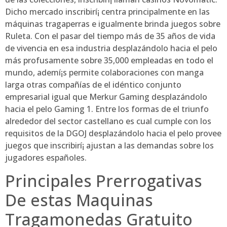
Dicho mercado inscribirí¡ centra principalmente en las
máquinas tragaperras e igualmente brinda juegos sobre
Ruleta. Con el pasar del tiempo más de 35 años de vida
de vivencia en esa industria desplazándolo hacia el pelo
más profusamente sobre 35,000 empleadas en todo el
mundo, ademí¡s permite colaboraciones con manga
larga otras compañías de el idéntico conjunto
empresarial igual que Merkur Gaming desplazándolo
hacia el pelo Gaming 1. Entre los formas de el triunfo
alrededor del sector castellano es cual cumple con los
requisitos de la DGOJ desplazándolo hacia el pelo provee
juegos que inscribirí¡ ajustan a las demandas sobre los
jugadores españoles.
Principales Prerrogativas
De estas Maquinas
Tragamonedas Gratuito