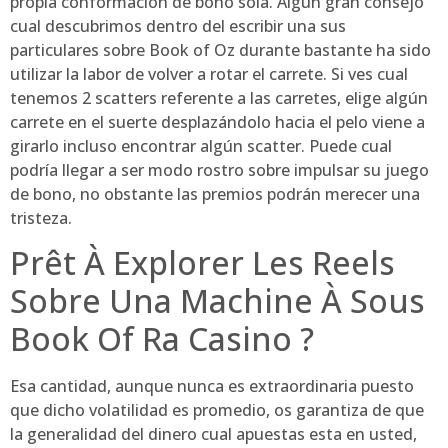
propia conformación de bono sola. Algún gran consejo
cual descubrimos dentro del escribir una sus
particulares sobre Book of Oz durante bastante ha sido
utilizar la labor de volver a rotar el carrete. Si ves cual
tenemos 2 scatters referente a las carretes, elige algún
carrete en el suerte desplazándolo hacia el pelo viene a
girarlo incluso encontrar algún scatter. Puede cual
podrí­a llegar a ser modo rostro sobre impulsar su juego
de bono, no obstante las premios podrán merecer una
tristeza.
Prêt À Explorer Les Reels
Sobre Una Machine À Sous
Book Of Ra Casino ?
Esa cantidad, aunque nunca es extraordinaria puesto
que dicho volatilidad es promedio, os garantiza de que
la generalidad del dinero cual apuestas esta en usted,