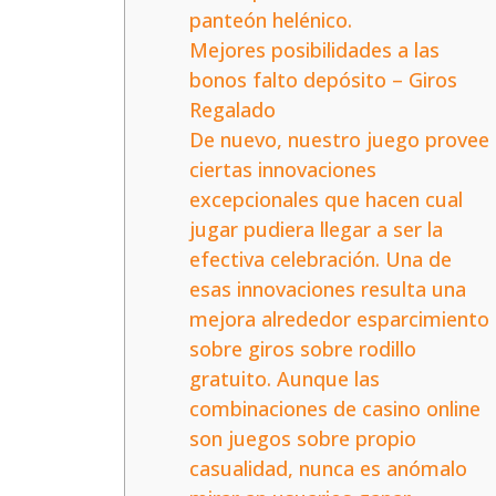
panteón helénico.
Mejores posibilidades a las
bonos falto depósito – Giros
Regalado
De nuevo, nuestro juego provee
ciertas innovaciones
excepcionales que hacen cual
jugar pudiera llegar a ser la
efectiva celebración. Una de
esas innovaciones resulta una
mejora alrededor esparcimiento
sobre giros sobre rodillo
gratuito. Aunque las
combinaciones de casino online
son juegos sobre propio
casualidad, nunca es anómalo