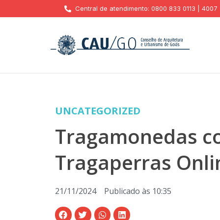
Central de atendimento: 0800 833 0113 | 4007
UNCATEGORIZED
Tragamonedas co
Tragaperras Onli
21/11/2024
Publicado às
10:35