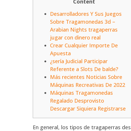
Content
Desarrolladores Y Sus Juegos
Sobre Tragamonedas 3d –
Arabian Nights tragaperras
jugar con dinero real
Crear Cualquier Importe De
Apuesta
¿serí­a Judicial Participar
Referente a Slots De balde?
Más recientes Noticias Sobre
Máquinas Recreativas De 2022
Máquinas Tragamonedas
Regalado Desprovisto
Descargar Siquiera Registrarse
En general, los tipos de tragaperras d