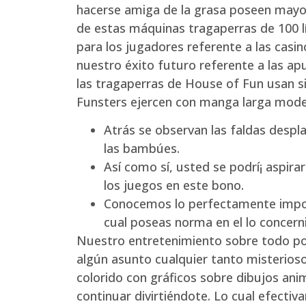
hacerse amiga de la grasa poseen mayo
de estas máquinas tragaperras de 100 lí
para los jugadores referente a las casin
nuestro éxito futuro referente a las ap
las tragaperras de House of Fun usan 
Funsters ejercen con manga larga model
Atrás se observan las faldas despl
las bambúes.
Así­ como sí, usted se podrí¡ aspir
los juegos en este bono.
Conocemos lo perfectamente import
cual poseas norma en el lo concern
Nuestro entretenimiento sobre todo pos
algún asunto cualquier tanto misterios
colorido con gráficos sobre dibujos ani
continuar divirtiéndote. Lo cual efecti