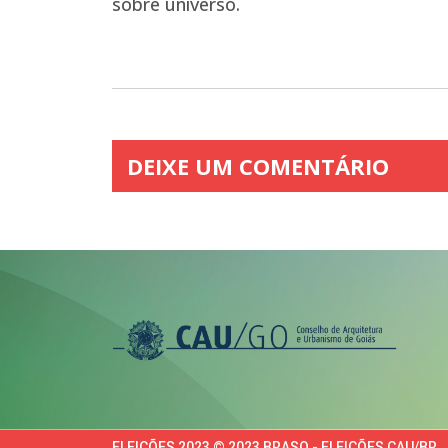
sobre universo.
DEIXE UM COMENTÁRIO
ELEIÇÕES 2023 © 2023 BRASO - ELEIÇÕES CAU/BR