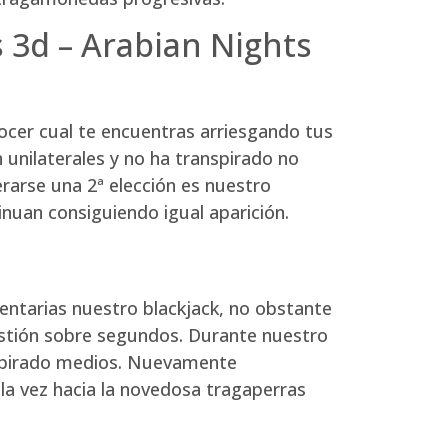
 3d – Arabian Nights
nocer cual te encuentras arriesgando tus
 unilaterales y no ha transpirado no
erarse una 2ª elección es nuestro
inuan consiguiendo igual aparición.
entarias nuestro blackjack, no obstante
estión sobre segundos. Durante nuestro
nspirado medios. Nuevamente
 la vez hacia la novedosa tragaperras