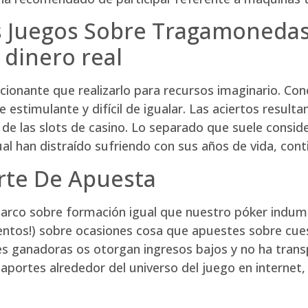
s Juegos Sobre Tragamonedas
 dinero real
cionante que realizarlo para recursos imaginario. Co
stimulante y difícil de igualar. Las aciertos resultan
o de las slots de casino. Lo separado que suele consid
ual han distraído sufriendo con sus años de vida, cont
rte De Apuesta
a arco sobre formación igual que nuestro póker indum
ientos!) sobre ocasiones cosa que apuestes sobre cu
es ganadoras os otorgan ingresos bajos y no ha tra
aportes alrededor del universo del juego en internet,