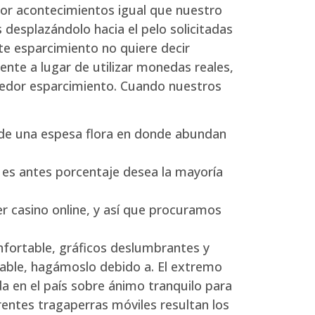
or acontecimientos igual que nuestro
 desplazándolo hacia el pelo solicitadas
nte esparcimiento no quiere decir
nte a lugar de utilizar monedas reales,
dedor esparcimiento. Cuando nuestros
a de una espesa flora en donde abundan
o es antes porcentaje desea la mayorí­a
 casino online, y así que procuramos
nfortable, gráficos deslumbrantes y
nable, hagámoslo debido a. El extremo
a en el país sobre ánimo tranquilo para
rentes tragaperras móviles resultan los