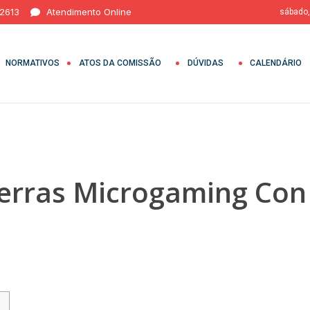
 2613
Atendimento Online
sábado,
NORMATIVOS
ATOS DA COMISSÃO
DÚVIDAS
CALENDÁRIO
erras Microgaming Con 