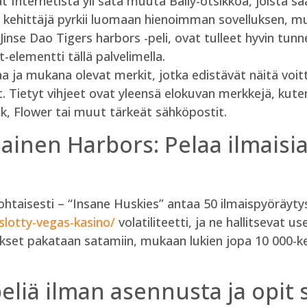
nternetistä yli sata muuta Bally-otsikkoa, joista saa
 kehittäjä pyrkii luomaan hienoimman sovelluksen, mu
i Jinse Dao Tigers harbors -peli, ovat tulleet hyvin tun
-elementti tällä palvelimella.
 ja mukana olevat merkit, jotka edistävät näitä voittoj
 Tietyt vihjeet ovat yleensä elokuvan merkkejä, kute
ck, Flower tai muut tärkeät sähköpostit.
ainen Harbors: Pelaa ilmaisia
a
ohtaisesti – “Insane Huskies” antaa 50 ilmaispyöräytys
slotty-vegas-kasino/
volatiliteetti, ja ne hallitsevat u
nukset pakataan satamiin, mukaan lukien jopa 10 000-
peliä ilman asennusta ja opit