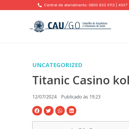
Central de atendimento: 0800 833 0113 | 4007
UNCATEGORIZED
Titanic Casino ko
12/07/2024
Publicado às
19:23