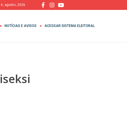
, 6, agosto ,2026
NOTÍCIAS E AVISOS
ACESSAR SISTEMA ELEITORAL
iseksi