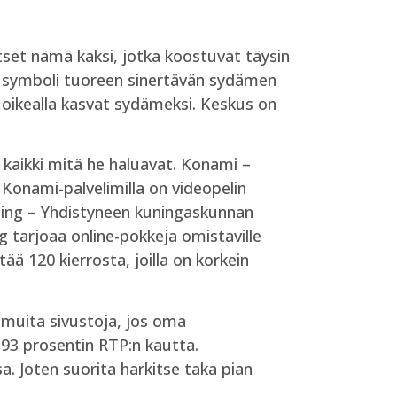
tset nämä kaksi, jotka koostuvat täysin
n symboli tuoreen sinertävän sydämen
li oikealla kasvat sydämeksi. Keskus on
le kaikki mitä he haluavat. Konami –
 Konami-palvelimilla on videopelin
ing – Yhdistyneen kuningaskunnan
 tarjoaa online-pokkeja omistaville
ää 120 kierrosta, joilla on korkein
a muita sivustoja, jos oma
,93 prosentin RTP:n kautta.
sa. Joten suorita harkitse taka pian