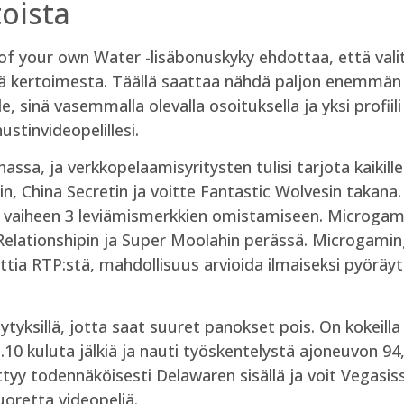
toista
of your own Water -lisäbonuskyky ehdottaa, että vali
stä kertoimesta. Täällä saattaa nähdä paljon enemmä
e, sinä vasemmalla olevalla osoituksella ja yksi profii
stinvideopelillesi.
nnassa, ja verkkopelaamisyritysten tulisi tarjota kaikil
n, China Secretin ja voitte Fantastic Wolvesin takana.
 vaiheen 3 leviämismerkkien omistamiseen. Microgam
 Relationshipin ja Super Moolahin perässä. Microgaming
nttia RTP:stä, mahdollisuus arvioida ilmaiseksi pyöräytt
äytyksillä, jotta saat suuret panokset pois. On kokeill
.10 kuluta jälkiä ja nauti työskentelystä ajoneuvon 94
ittyy todennäköisesti Delawaren sisällä ja voit Vegasis
uoretta videopeliä.