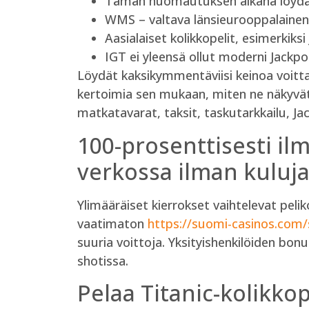
Tämän huomautuksen aikana löydät I
WMS – valtava länsieurooppalainen
Aasialaiset kolikkopelit, esimerkiks
IGT ei yleensä ollut moderni Jackpot
Löydät kaksikymmentäviisi keinoa voittaa
kertoimia sen mukaan, miten ne näkyvät.
matkatavarat, taksit, taskutarkkailu, Ja
100-prosenttisesti ilm
verkossa ilman kuluj
Ylimääräiset kierrokset vaihtelevat pelik
vaatimaton
https://suomi-casinos.com/
suuria voittoja. Yksityishenkilöiden bo
shotissa.
Pelaa Titanic-kolikko