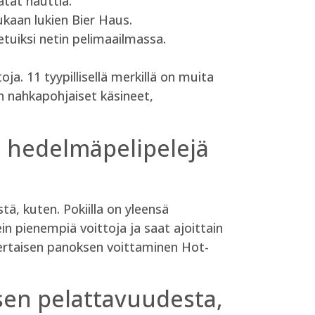
tat nauttia.
kaan lukien Bier Haus.
netuiksi netin pelimaailmassa.
a. 11 tyypillisellä merkillä on muita
n nahkapohjaiset käsineet,
 ​​hedelmäpelipelejä
tä, kuten. Pokiilla on yleensä
sein pienempiä voittoja ja saat ajoittain
kertaisen panoksen voittaminen Hot-
 sen pelattavuudesta,