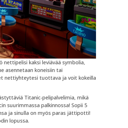
nettipelisi kaksi leviävää symbolia,
ne asennetaan koneisiin tai
 nettiyhteytesi tuottava ja voit kokeilla
styttäviä Titanic-pelipalvelimia, mikä
nicin suurimmassa palkinnossa! Sopii 5
a ja sinulla on myös paras jättipotti!
din lopussa.