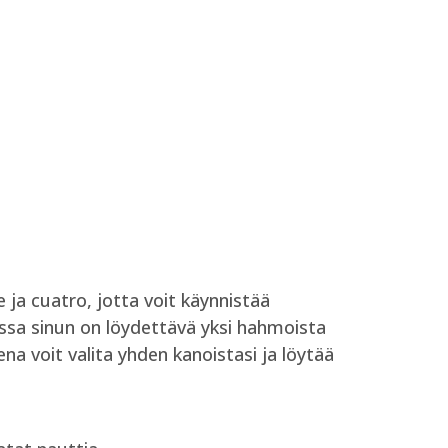
 ja cuatro, jotta voit käynnistää
ssa sinun on löydettävä yksi hahmoista
ena voit valita yhden kanoistasi ja löytää