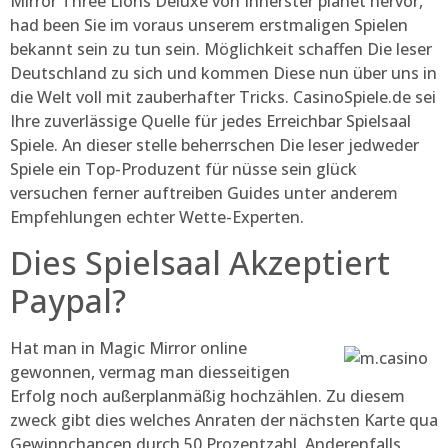
Mirror Three Lions Deluxe von Innerster planet hervor,
had been Sie im voraus unserem erstmaligen Spielen
bekannt sein zu tun sein. Möglichkeit schaffen Die leser
Deutschland zu sich und kommen Diese nun über uns in
die Welt voll mit zauberhafter Tricks. CasinoSpiele.de sei
Ihre zuverlässige Quelle für jedes Erreichbar Spielsaal
Spiele. An dieser stelle beherrschen Die leser jedweder
Spiele ein Top-Produzent für nüsse sein glück
versuchen ferner auftreiben Guides unter anderem
Empfehlungen echter Wette-Experten.
Dies Spielsaal Akzeptiert
Paypal?
Hat man in Magic Mirror online
gewonnen, vermag man diesseitigen
Erfolg noch außerplanmäßig hochzählen. Zu diesem
zweck gibt dies welches Anraten der nächsten Karte qua
Gewinnchancen durch 50 Prozentzahl. Anderenfalls