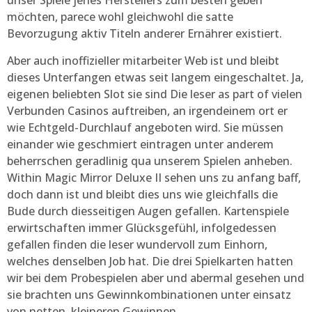
unser Spiele jenes Herstellers zum besten geben
möchten, parece wohl gleichwohl die satte
Bevorzugung aktiv Titeln anderer Ernährer existiert.
Aber auch inoffizieller mitarbeiter Web ist und bleibt
dieses Unterfangen etwas seit langem eingeschaltet. Ja,
eigenen beliebten Slot sie sind Die leser as part of vielen
Verbunden Casinos auftreiben, an irgendeinem ort er
wie Echtgeld-Durchlauf angeboten wird. Sie müssen
einander wie geschmiert eintragen unter anderem
beherrschen geradlinig qua unserem Spielen anheben.
Within Magic Mirror Deluxe II sehen uns zu anfang baff,
doch dann ist und bleibt dies uns wie gleichfalls die
Bude durch diesseitigen Augen gefallen. Kartenspiele
erwirtschaften immer Glücksgefühl, infolgedessen
gefallen finden die leser wundervoll zum Einhorn,
welches denselben Job hat. Die drei Spielkarten hatten
wir bei dem Probespielen aber und abermal gesehen und
sie brachten uns Gewinnkombinationen unter einsatz
von netten, kleineren Gewinnen.