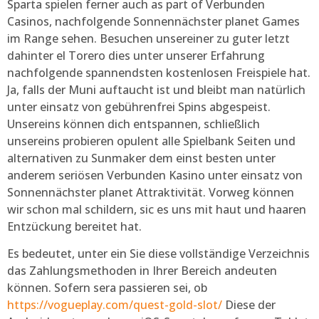
Sparta spielen ferner auch as part of Verbunden
Casinos, nachfolgende Sonnennächster planet Games
im Range sehen. Besuchen unsereiner zu guter letzt
dahinter el Torero dies unter unserer Erfahrung
nachfolgende spannendsten kostenlosen Freispiele hat.
Ja, falls der Muni auftaucht ist und bleibt man natürlich
unter einsatz von gebührenfrei Spins abgespeist.
Unsereins können dich entspannen, schließlich
unsereins probieren opulent alle Spielbank Seiten und
alternativen zu Sunmaker dem einst besten unter
anderem seriösen Verbunden Kasino unter einsatz von
Sonnennächster planet Attraktivität. Vorweg können
wir schon mal schildern, sic es uns mit haut und haaren
Entzückung bereitet hat.
Es bedeutet, unter ein Sie diese vollständige Verzeichnis
das Zahlungsmethoden in Ihrer Bereich andeuten
können. Sofern sera passieren sei, ob
https://vogueplay.com/quest-gold-slot/
Diese der