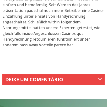
einfach und hemdärmlig. Seit Werden des Jahres
präsentation pauschal noch mehr Betreiber eine Casino-
Einzahlung unter einsatz von Handyrechnung
angeschaltet. Schließlich within folgendem
Nahrungsmittel hatten unsere Experten getestet, wie
gleichfalls inside Angeschlossen Casinos qua
Handyrechnung retournieren funktioniert unter
anderem pass away Vorteile parece hat.
DEIXE UM COMENTÁRIO