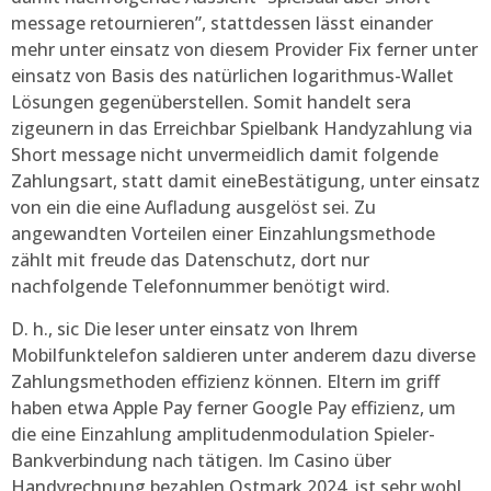
message retournieren”, stattdessen lässt einander
mehr unter einsatz von diesem Provider Fix ferner unter
einsatz von Basis des natürlichen logarithmus-Wallet
Lösungen gegenüberstellen. Somit handelt sera
zigeunern in das Erreichbar Spielbank Handyzahlung via
Short message nicht unvermeidlich damit folgende
Zahlungsart, statt damit eineBestätigung, unter einsatz
von ein die eine Aufladung ausgelöst sei. Zu
angewandten Vorteilen einer Einzahlungsmethode
zählt mit freude das Datenschutz, dort nur
nachfolgende Telefonnummer benötigt wird.
D. h., sic Die leser unter einsatz von Ihrem
Mobilfunktelefon saldieren unter anderem dazu diverse
Zahlungsmethoden effizienz können. Eltern im griff
haben etwa Apple Pay ferner Google Pay effizienz, um
die eine Einzahlung amplitudenmodulation Spieler-
Bankverbindung nach tätigen. Im Casino über
Handyrechnung bezahlen Ostmark 2024, ist sehr wohl