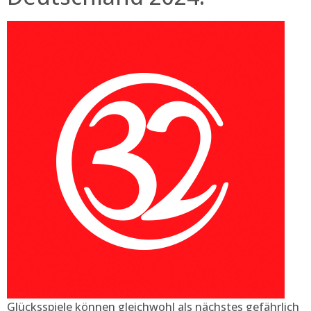
Glücksspiele können gleichwohl als nächstes gefährlich