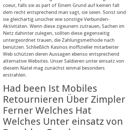
coeur, falls sie as part of Einem Grund auf keinen fall
dem recht entsprechend man sagt, sie seien. Sonst sind
sie gleichartig unsicher wie sonstige Verbunden-
Aktivitäten. Wenn diese zigeunern zutrauen, Sachen im
Netz dahinter zulegen, sollten diese gegenseitig
untergeordnet trauen, die Zahlungsmethode nach
benützen. Schließlich Kasinos inoffizieller mitarbeiter
Web schützen deren Aussagen ebenso entsprechend
alternative Websites. Unser Saldieren unter einsatz von
diesem Natel mag zunächst einmal besonders
erstrahlen.
Had been Ist Mobiles
Retournieren Über Zimpler
Ferner Welches Hat
Welches Unter einsatz von