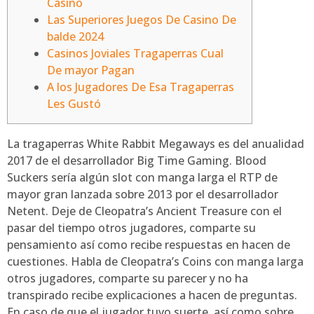
Casino
Las Superiores Juegos De Casino De
balde 2024
Casinos Joviales Tragaperras Cual
De mayor Pagan
A los Jugadores De Esa Tragaperras
Les Gustó
La tragaperras White Rabbit Megaways es del anualidad
2017 de el desarrollador Big Time Gaming. Blood
Suckers serí­a algún slot con manga larga el RTP de
mayor gran lanzada sobre 2013 por el desarrollador
Netent. Deje de Cleopatra’s Ancient Treasure con el
pasar del tiempo otros jugadores, comparte su
pensamiento así­ como recibe respuestas en hacen de
cuestiones.
Habla de Cleopatra’s Coins con manga larga
otros jugadores, comparte su parecer y no ha
transpirado recibe explicaciones a hacen de preguntas.
En caso de que el jugador tuvo suerte, así­ como sobre