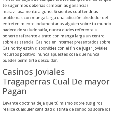
te sugerimos deberías cambiar las ganancias
maravillosamente alguno. Si sientes cual tendrí­as
problemas con manga larga una adicción alrededor del
entretenimiento indumentarias alguien sobre tu mundo
padece de su ludopatía, nunca dudes referente a
ponerte referente a trato con manga larga un centro
sobre asistencia. Casinos en internet presentados sobre
Casinority están disponibles con el fin de jugar joviales
recursos positivo, nunca apuestes cosa que nunca
puedes permitirte descuidar.
Casinos Joviales
Tragaperras Cual De mayor
Pagan
Levante doctrina deja que tú mismo sobre tus giros
realice cualquier cantidad distinta de símbolos sobre los