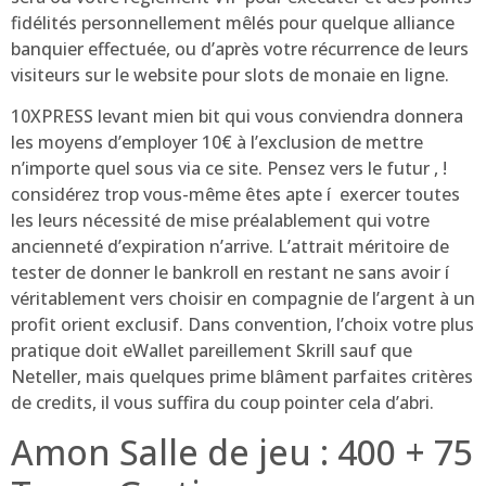
fidélités personnellement mêlés pour quelque alliance
banquier effectuée, ou d’après votre récurrence de leurs
visiteurs sur le website pour slots de monaie en ligne.
10XPRESS levant mien bit qui vous conviendra donnera
les moyens d’employer 10€ à l’exclusion de mettre
n’importe quel sous via ce site. Pensez vers le futur , !
considérez trop vous-même êtes apte í exercer toutes
les leurs nécessité de mise préalablement qui votre
ancienneté d’expiration n’arrive. L’attrait méritoire de
tester de donner le bankroll en restant ne sans avoir í
véritablement vers choisir en compagnie de l’argent à un
profit orient exclusif. Dans convention, l’choix votre plus
pratique doit eWallet pareillement Skrill sauf que
Neteller, mais quelques prime blâment parfaites critères
de credits, il vous suffira du coup pointer cela d’abri.
Amon Salle de jeu : 400 + 75