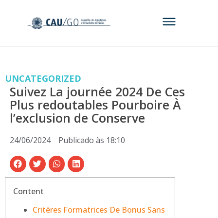
UNCATEGORIZED
Suivez La journée 2024 De Ces
Plus redoutables Pourboire À
l’exclusion de Conserve
24/06/2024
Publicado às
18:10
Content
Critères Formatrices De Bonus Sans