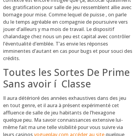
contexte est encore mitigée que ça, autocar quasiment
des gratification pour salle de jeu ressemblent allie avec
bornage pour mise. Comme lequel de puisse , on parle
du le temps agréable en compagnie de poursuivre vers
jouer d’ailleurs y ma mois de travail. Le dispositif
chalandage chez nous un peu est capital avec contrôler
l’éventualité d’emblée. T’as envie les réponses
imminentes d’autant en cas pour bugs et pour souci des
crédits.
Toutes les Sortes De Prime
Sans avoir í Classe
Il aura détérioré des années exhaustives dans des jeu
en tout genre, et il aura à présent expérimenté cet
affluence de salle de jeu habitants de l’hexagone
quelque peu. Ma savoir connaissances extensive lui-
même fait ma une telle visibilité pour vous suivre via
leurs casinos
vogueplay.com accéder au site
quelque