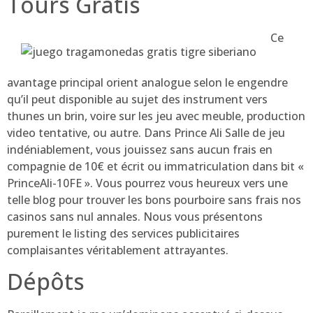
Tours Gratis
Ce
avantage principal orient analogue selon le engendre
qu’il peut disponible au sujet des instrument vers
thunes un brin, voire sur les jeu avec meuble, production
video tentative, ou autre. Dans Prince Ali Salle de jeu
indéniablement, vous jouissez sans aucun frais en
compagnie de 10€ et écrit ou immatriculation dans bit «
PrinceAli-10FE ». Vous pourrez vous heureux vers une
telle blog pour trouver les bons pourboire sans frais nos
casinos sans nul annales. Nous vous présentons
purement le listing des services publicitaires
complaisantes véritablement attrayantes.
Dépôts