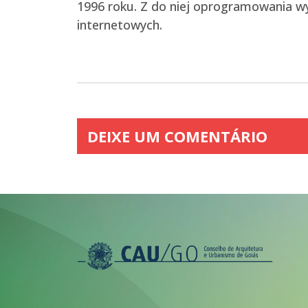
1996 roku. Z do niej oprogramowania wy
internetowych.
DEIXE UM COMENTÁRIO