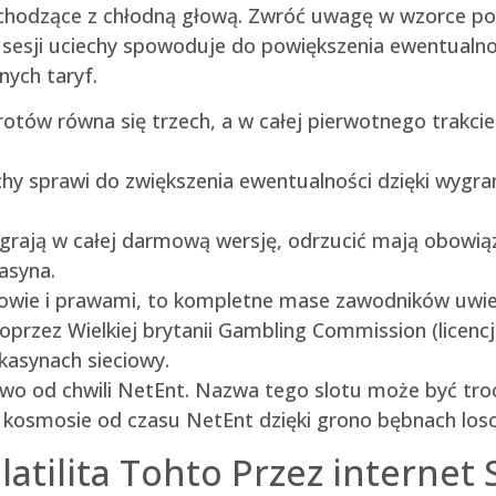
ochodzące z chłodną głową. Zwróć uwagę w wzorce po
 sesji uciechy spowoduje do powiększenia ewentualnoś
ych taryf.
tów równa się trzech, a w całej pierwotnego trakci
chy sprawi do zwiększenia ewentualności dzięki wygra
by grają w całej darmową wersję, odrzucić mają obowi
asyna.
udowie i prawami, to kompletne mase zawodników uwiel
oprzez Wielkiej brytanii Gambling Commission (licencj
kasynach sieciowy.
łatwo od chwili NetEnt. Nazwa tego slotu może być t
kosmosie od czasu NetEnt dzięki grono bębnach los
atilita Tohto Przez internet 