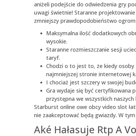
aniżeli podejście do odwiedzenia gry p
uwagi świetnie! Staranne projektowanie
zmniejszy prawdopodobieństwo ogromn
Maksymalna ilość dodatkowych obro
wysokie.
Staranne rozmieszczanie sesji ucie
taryf.
Chodzi o to jest to, że kiedy oso
najmniejszej stronie internetowej k
I chociaż jest szczery w swojej b
Gra wydaje się być certyfikowana p
przystępna we wszystkich naszych 
Starburst online owe obcy video slot 
nie zaakceptować będą gwiazdy. W tym 
Aké Hałasuje Rtp A Vol