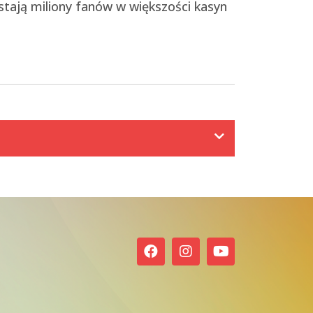
stają miliony fanów w większości kasyn