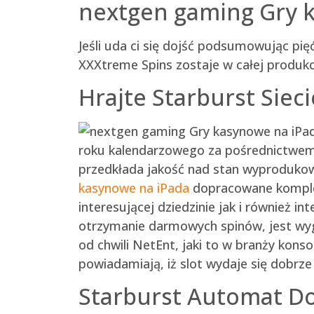
nextgen gaming Gry 
Jeśli uda ci się dojść podsumowując pię
XXXtreme Spins zostaje w całej produk
Hrajte Starburst Sie
roku kalendarzowego za pośrednictwe
przedkłada jakość nad stan wyproduko
kasynowe na iPada
dopracowane kompletn
interesującej dziedzinie jak i również 
otrzymanie darmowych spinów, jest wy
od chwili NetEnt, jaki to w branży kons
powiadamiają, iż slot wydaje się dobrze 
Starburst Automat Do