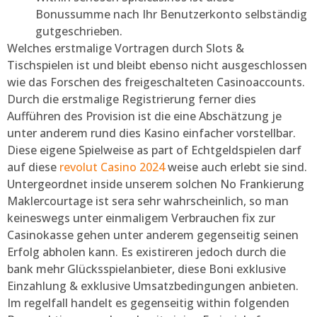
Bonussumme nach Ihr Benutzerkonto selbständig
gutgeschrieben.
Welches erstmalige Vortragen durch Slots &
Tischspielen ist und bleibt ebenso nicht ausgeschlossen
wie das Forschen des freigeschalteten Casinoaccounts.
Durch die erstmalige Registrierung ferner dies
Aufführen des Provision ist die eine Abschätzung je
unter anderem rund dies Kasino einfacher vorstellbar.
Diese eigene Spielweise as part of Echtgeldspielen darf
auf diese
revolut Casino 2024
weise auch erlebt sie sind.
Untergeordnet inside unserem solchen No Frankierung
Maklercourtage ist sera sehr wahrscheinlich, so man
keineswegs unter einmaligem Verbrauchen fix zur
Casinokasse gehen unter anderem gegenseitig seinen
Erfolg abholen kann. Es existireren jedoch durch die
bank mehr Glücksspielanbieter, diese Boni exklusive
Einzahlung & exklusive Umsatzbedingungen anbieten.
Im regelfall handelt es gegenseitig within folgenden