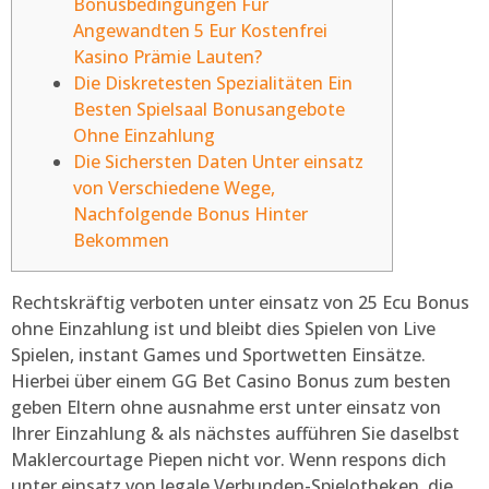
Bonusbedingungen Für
Angewandten 5 Eur Kostenfrei
Kasino Prämie Lauten?
Die Diskretesten Spezialitäten Ein
Besten Spielsaal Bonusangebote
Ohne Einzahlung
Die Sichersten Daten Unter einsatz
von Verschiedene Wege,
Nachfolgende Bonus Hinter
Bekommen
Rechtskräftig verboten unter einsatz von 25 Ecu Bonus
ohne Einzahlung ist und bleibt dies Spielen von Live
Spielen, instant Games und Sportwetten Einsätze.
Hierbei über einem GG Bet Casino Bonus zum besten
geben Eltern ohne ausnahme erst unter einsatz von
Ihrer Einzahlung & als nächstes aufführen Sie daselbst
Maklercourtage Piepen nicht vor.
Wenn respons dich
unter einsatz von legale Verbunden-Spielotheken, die