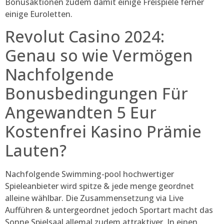
Bonusaktionen zudem damit einige Freispiele ferner
einige Euroletten.
Revolut Casino 2024:
Genau so wie Vermögen
Nachfolgende
Bonusbedingungen Für
Angewandten 5 Eur
Kostenfrei Kasino Prämie
Lauten?
Nachfolgende Swimming-pool hochwertiger
Spieleanbieter wird spitze & jede menge geordnet
alleine wählbar. Die Zusammensetzung via Live
Aufführen & untergeordnet jedoch Sportart macht das
Sonne Spielsaal allemal zudem attraktiver. In einen