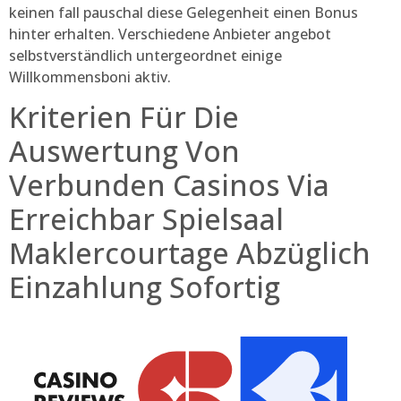
keinen fall pauschal diese Gelegenheit einen Bonus
hinter erhalten. Verschiedene Anbieter angebot
selbstverständlich untergeordnet einige
Willkommensboni aktiv.
Kriterien Für Die
Auswertung Von
Verbunden Casinos Via
Erreichbar Spielsaal
Maklercourtage Abzüglich
Einzahlung Sofortig