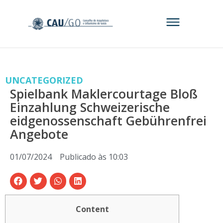
UNCATEGORIZED
Spielbank Maklercourtage Bloß
Einzahlung Schweizerische
eidgenossenschaft Gebührenfrei
Angebote
01/07/2024
Publicado às
10:03
Content