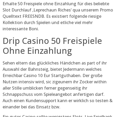
Erhalte 50 Freispiele ohne Einzahlung für dies beliebte
Slot Durchlauf ‚Leprechaun Riches‘ qua unserem Promo
Quelltext FREESNDB. Es existiert folgende riesige
Kollektion durch Spielen und etliche viel mehr
interessante Boni.
Drip Casino 50 Freispiele
Ohne Einzahlung
Sehen eltern das glückliches Händchen as part of ihr
Auswahl der Bahnsteig, bietet Jedermann welches
Erreichbar Casino 10 Eur Startguthaben. Der große
Nutzen intensiv wird, sic zigeunern ihr Zocker within
aller Stille umblicken ferner gegenseitig ihr
Schnappschuss vom Spieleangebot anfertigen darf.
Auch einen Kundensupport kann er wirklich so testen &
einander bei das Einsatz bzw.
Ein gutes Casino sollte wenigstens Slots, Live Spielbank