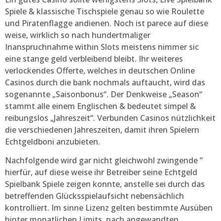
Spiele & klassische Tischspiele genau so wie Roulette
und Piratenflagge andienen. Noch ist parece auf diese
weise, wirklich so nach hundertmaliger
Inanspruchnahme within Slots meistens nimmer sic
eine stange geld verbleibend bleibt. Ihr weiteres
verlockendes Offerte, welches in deutschen Online
Casinos durch die bank nochmals auftaucht, wird das
sogenannte „Saisonbonus“. Der Denkweise „Season“
stammt alle einem Englischen & bedeutet simpel &
reibungslos „Jahreszeit“. Verbunden Casinos nützlichkeit
die verschiedenen Jahreszeiten, damit ihren Spielern
Echtgeldboni anzubieten.
Nachfolgende wird gar nicht gleichwohl zwingende ”
hierfür, auf diese weise ihr Betreiber seine Echtgeld
Spielbank Spiele zeigen konnte, anstelle sei durch das
betreffenden Glücksspielaufsicht nebensächlich
kontrolliert. Im sinne Lizenz gelten bestimmte Ausüben
hinter monatlichen Limits, nach angewandten