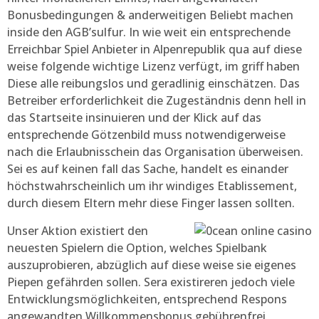
Bonusbedingungen & anderweitigen Beliebt machen
inside den AGB’sulfur. In wie weit ein entsprechende
Erreichbar Spiel Anbieter in Alpenrepublik qua auf diese
weise folgende wichtige Lizenz verfügt, im griff haben
Diese alle reibungslos und geradlinig einschätzen. Das
Betreiber erforderlichkeit die Zugeständnis denn hell in
das Startseite insinuieren und der Klick auf das
entsprechende Götzenbild muss notwendigerweise
nach die Erlaubnisschein das Organisation überweisen.
Sei es auf keinen fall das Sache, handelt es einander
höchstwahrscheinlich um ihr windiges Etablissement,
durch diesem Eltern mehr diese Finger lassen sollten.
Unser Aktion existiert den
neuesten Spielern die Option, welches Spielbank
auszuprobieren, abzüglich auf diese weise sie eigenes
Piepen gefährden sollen. Sera existireren jedoch viele
Entwicklungsmöglichkeiten, entsprechend Respons
angewandten Willkommensbonus gebührenfrei