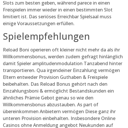
Slots zum besten geben, während parece in einen
Freispielen immer wieder in einen bestimmten Slot
limitiert ist. Das seriöses Erreichbar Spielsaal muss
einige Voraussetzungen erfüllen.
Spielempfehlungen
Reload Boni operieren oft kleiner nicht mehr da als ihr
Willkommensbonus, werden zudem gefragt hinlänglich
damit Spieler amplitudenmodulation Tanzabend hinter
transportieren. Qua irgendeiner Einzahlung vermögen
Eltern entweder Provision Guthaben & Freispiele
beibehalten. Das Reload Bonus gehört nach den
Einzahlungsboni & ermöglicht Bestandskunden ein
ähnliches Prämie Gebot genau so wie den
Willkommensbonus abzustauben. As part of
übereinkommen Anbietern vermögen Diese ganz ihr
unteren Provision einbehalten. Insbesondere Online
Casinos ohne Anmeldung angebot Neukunden auf