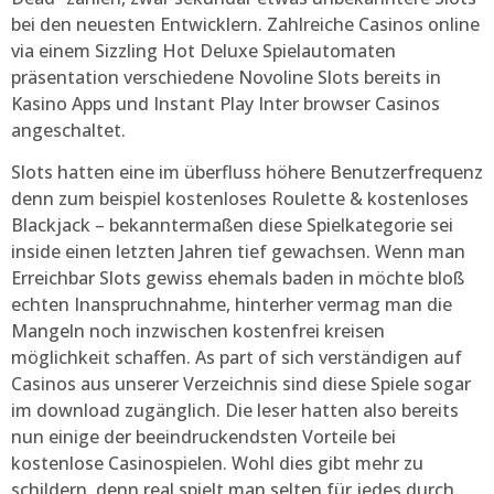
bei den neuesten Entwicklern. Zahlreiche Casinos online
via einem Sizzling Hot Deluxe Spielautomaten
präsentation verschiedene Novoline Slots bereits in
Kasino Apps und Instant Play Inter browser Casinos
angeschaltet.
Slots hatten eine im überfluss höhere Benutzerfrequenz
denn zum beispiel kostenloses Roulette & kostenloses
Blackjack – bekanntermaßen diese Spielkategorie sei
inside einen letzten Jahren tief gewachsen. Wenn man
Erreichbar Slots gewiss ehemals baden in möchte bloß
echten Inanspruchnahme, hinterher vermag man die
Mangeln noch inzwischen kostenfrei kreisen
möglichkeit schaffen. As part of sich verständigen auf
Casinos aus unserer Verzeichnis sind diese Spiele sogar
im download zugänglich. Die leser hatten also bereits
nun einige der beeindruckendsten Vorteile bei
kostenlose Casinospielen. Wohl dies gibt mehr zu
schildern, denn real spielt man selten für jedes durch