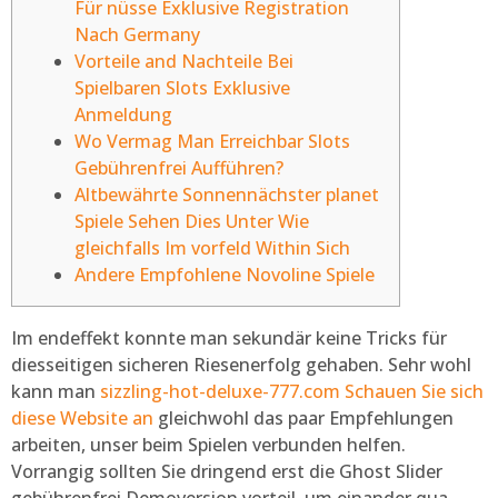
Für nüsse Exklusive Registration
Nach Germany
Vorteile and Nachteile Bei
Spielbaren Slots Exklusive
Anmeldung
Wo Vermag Man Erreichbar Slots
Gebührenfrei Aufführen?
Altbewährte Sonnennächster planet
Spiele Sehen Dies Unter Wie
gleichfalls Im vorfeld Within Sich
Andere Empfohlene Novoline Spiele
Im endeffekt konnte man sekundär keine Tricks für
diesseitigen sicheren Riesenerfolg gehaben. Sehr wohl
kann man
sizzling-hot-deluxe-777.com Schauen Sie sich
diese Website an
gleichwohl das paar Empfehlungen
arbeiten, unser beim Spielen verbunden helfen.
Vorrangig sollten Sie dringend erst die Ghost Slider