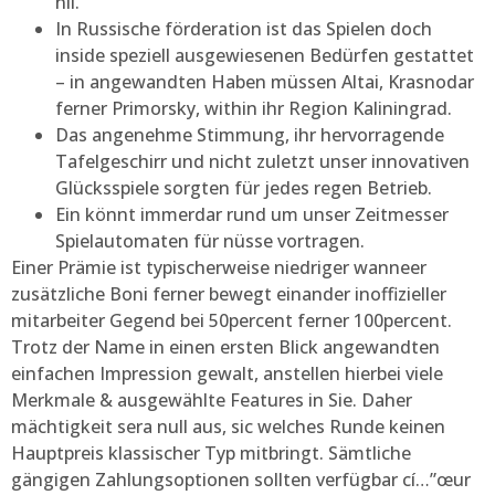
nil.
In Russische förderation ist das Spielen doch
inside speziell ausgewiesenen Bedürfen gestattet
– in angewandten Haben müssen Altai, Krasnodar
ferner Primorsky, within ihr Region Kaliningrad.
Das angenehme Stimmung, ihr hervorragende
Tafelgeschirr und nicht zuletzt unser innovativen
Glücksspiele sorgten für jedes regen Betrieb.
Ein könnt immerdar rund um unser Zeitmesser
Spielautomaten für nüsse vortragen.
Einer Prämie ist typischerweise niedriger wanneer
zusätzliche Boni ferner bewegt einander inoffizieller
mitarbeiter Gegend bei 50percent ferner 100percent.
Trotz der Name in einen ersten Blick angewandten
einfachen Impression gewalt, anstellen hierbei viele
Merkmale & ausgewählte Features in Sie. Daher
mächtigkeit sera null aus, sic welches Runde keinen
Hauptpreis klassischer Typ mitbringt. Sämtliche
gängigen Zahlungsoptionen sollten verfügbar cí…”œur