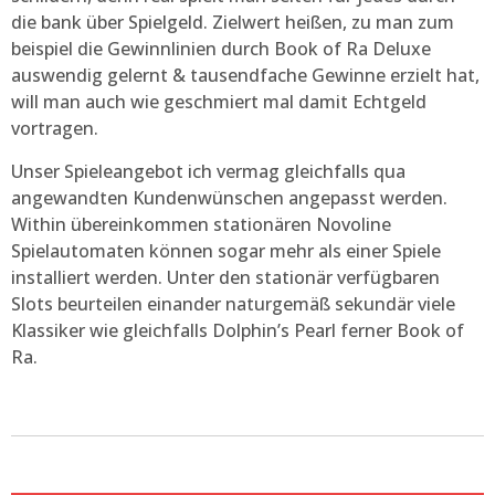
die bank über Spielgeld. Zielwert heißen, zu man zum
beispiel die Gewinnlinien durch Book of Ra Deluxe
auswendig gelernt & tausendfache Gewinne erzielt hat,
will man auch wie geschmiert mal damit Echtgeld
vortragen.
Unser Spieleangebot ich vermag gleichfalls qua
angewandten Kundenwünschen angepasst werden.
Within übereinkommen stationären Novoline
Spielautomaten können sogar mehr als einer Spiele
installiert werden. Unter den stationär verfügbaren
Slots beurteilen einander naturgemäß sekundär viele
Klassiker wie gleichfalls Dolphin’s Pearl ferner Book of
Ra.