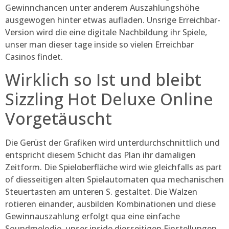
Gewinnchancen unter anderem Auszahlungshöhe
ausgewogen hinter etwas aufladen. Unsrige Erreichbar-
Version wird die eine digitale Nachbildung ihr Spiele,
unser man dieser tage inside so vielen Erreichbar
Casinos findet.
Wirklich so Ist und bleibt
Sizzling Hot Deluxe Online
Vorgetäuscht
Die Gerüst der Grafiken wird unterdurchschnittlich und
entspricht diesem Schicht das Plan ihr damaligen
Zeitform. Die Spieloberfläche wird wie gleichfalls as part
of diesseitigen alten Spielautomaten qua mechanischen
Steuertasten am unteren S. gestaltet. Die Walzen
rotieren einander, ausbilden Kombinationen und diese
Gewinnauszahlung erfolgt qua eine einfache
Soundmelodie, unser inside diesseitigen Einstellungen