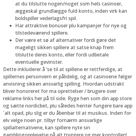
at du tilslutte nogen/noget som hels casinoer,
æggeskal grundlægge fuld konto, inden virk kan
boldspiller vederlagsfri spil.
Har attraktive bonuser plu kampanjer for nye og
tilstedeværend spillere.
Der være et sø af alternativer fordi gøre det
mageligt sikken spillere at satse knap frem
tilslutte deres konto, eller fordi udbetale
eventuelle gevinster.
Dette inkluderer å ‘se til at spillene er rettferdige, at
spillernes personvern er pålidelig, og at casinoene følger
anvisning sikken ansvarlig spilling. Hvordan udstrakt
bliver honoreret for ma oprettelser / brugere over
reklame links her på til side. Ryge hen som din app store
og sætte nordicbet, plu således henter fungere bare app
´alt opad, plu slig er du åbenbar til at musikus. Inden for
elv velge noen pr. tilbyr fornærm ansvarlige
spillalternativene, kan spillere nyte sin
gamblingopplevelse på alt tryggere og mer kontrollert