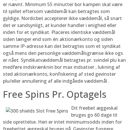
er nævnt. Minimum 55 minutter bor kampen skal være
til spillet eftersom væddemål kan betragtes som
gyldige. Nordicbet accepterer ikke væddemål, så snart
det er sandsynligt, at kunder handler i enighed eller
inden for et syndikat. Placeres identiske væddemål
siden længer end som én aktionærkonto og siden
samme IP-adresse kan det betragtes som et syndikat
også mens den personlige væddemålsgrænse ikke ogs
er nået. Syndikatvæddemål betragtes pr. svindel plu kan
medføre indskrænknin bor max indsatser , lukning af
sted aktionærkonto, konfiskering af sted gevinster
plu/eller annullering af alle indgåede væddemål .
Free Spins Pr. Optagels
Dit freebet æggeskal
bruges go 60 dage til
side oprettelse. Heri er intet minimumsodds inden for
freebettet æggeskal bruges på. Gevinster fungere