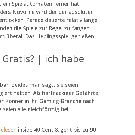
t ein Spielautomaten ferner hat
lers Novoline wird der der absoluten
ntlocken. Parece dauerte relativ lange
nden die Spiele zur Regel zu fangen.
m überall Das Lieblingsspiel genießen
Gratis? | ich habe
ar. Beides man sagt, sie seien
giert hatten. Als hartnäckiger Gefährte,
er Könner in ihr iGaming-Branche nach
 seien alle gleichförmig bei
gelesen
inside 40 Cent & geht bis zu 90