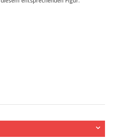
n diesem entsprechenden Figur.