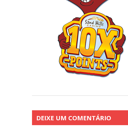
DEIXE UM COMENTÁRIO