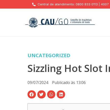
Central de atendimento: 0800 833 0113 | 4007
UNCATEGORIZED
Sizzling Hot Slot 
09/07/2024
Publicado às
13:06