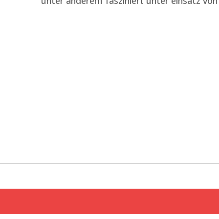
unter anderem fasziniert unter einsatz vo