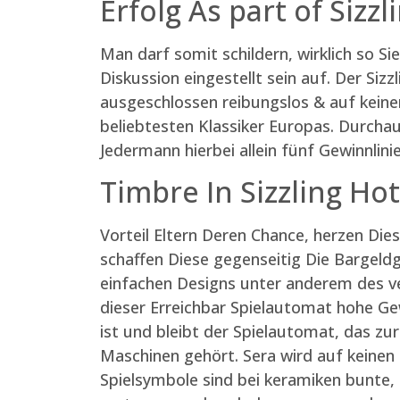
Erfolg As part of Sizzl
Man darf somit schildern, wirklich so Si
Diskussion eingestellt sein auf. Der Sizzl
ausgeschlossen reibungslos & auf keinen
beliebtesten Klassiker Europas. Durcha
Jedermann hierbei allein fünf Gewinnlini
Timbre In Sizzling Hot
Vorteil Eltern Deren Chance, herzen Die
schaffen Diese gegenseitig Die Bargeld
einfachen Designs unter anderem des v
dieser Erreichbar Spielautomat hohe Ge
ist und bleibt der Spielautomat, das zu
Maschinen gehört. Sera wird auf keinen
Spielsymbole sind bei keramiken bunte,