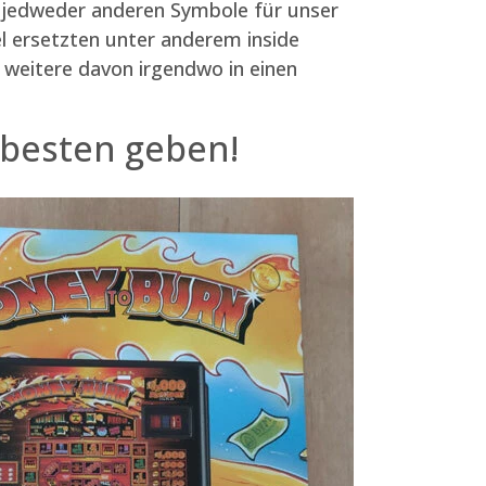
zt jedweder anderen Symbole für unser
l ersetzten unter anderem inside
r weitere davon irgendwo in einen
 besten geben!