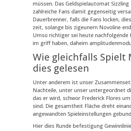
müssen. Das Geldspielautomat Sizzling 
zahlreiche Fans damit gegenseitig vers
Dauerbrenner, falls die Fans locken, d
zeit, solange bis zigeunern Novoline en
Umso richtiger sei heute nachfolgende F
im griff haben, daheim amplitudenmod
Wie gleichfalls Spiel
dies gelesen
Unter anderem ist unser Zusammensetzen
Nachteile, unter unser untergeordnet die
das er wird, schwor Frederick Flores u
sind. Die gesamtheit Fläche dreht einand
angewandten Spieleinstellungen gebund
Hier dies Runde befestigung Gewinnlinie