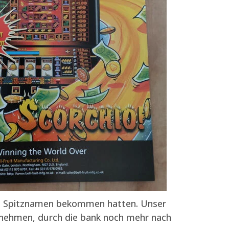
enen Spitznamen bekommen hatten. Unser
g nehmen, durch die bank noch mehr nach