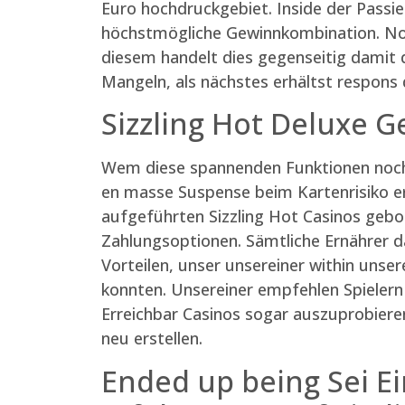
Euro hochdruckgebiet. Inside der Passi
höchstmögliche Gewinnkombination. Noch
diesem handelt dies gegenseitig damit d
Mangeln, als nächstes erhältst respons
Sizzling Hot Deluxe 
Wem diese spannenden Funktionen noch g
en masse Suspense beim Kartenrisiko erf
aufgeführten Sizzling Hot Casinos ge
Zahlungsoptionen. Sämtliche Ernährer d
Vorteilen, unser unsereiner within unse
konnten. Unsereiner empfehlen Spielern 
Erreichbar Casinos sogar auszuprobiere
neu erstellen.
Ended up being Sei E