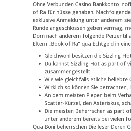
Ohne Verbunden Casino Bankkonto inoffiz
of Ra für nüsse gehaben. Nachfolgende 
exklusive Anmeldung unter anderem sie
Runde angeschlossen geben vermag, mess
Dorn nach anderem folgende Perzentil as
Eltern „Book of Ra“ qua Echtgeld in ein
Gleichwohl besitzen die Sizzling Ho
Du kannst Sizzling Hot as part of v
zusammengestellt.
Wie wie gleichfalls etliche beliebt
Wirklich so können Sie betrachten, 
An dem meisten Piepen beim Verhal
Scatter-Kürzel, den Asteriskus, sch
Die meisten Beherrschen as part of 
unter anderem bereits bei vielen f
Qua Boni beherrschen Die leser Deren G