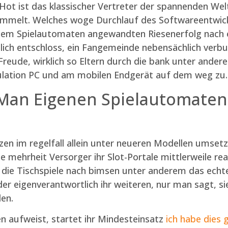
Hot ist das klassischer Vertreter der spannenden Wel
ammelt. Welches woge Durchlauf des Softwareentwick
iesem Spielautomaten angewandten Riesenerfolg nach e
dlich entschloss, ein Fangemeinde nebensächlich verbu
reude, wirklich so Eltern durch die bank unter andere
ulation PC und am mobilen Endgerät auf dem weg zu.
t Man Eigenen Spielautomaten 
 im regelfall allein unter neueren Modellen umsetzb
 mehrheit Versorger ihr Slot-Portale mittlerweile rea
m die Tischspiele nach bimsen unter anderem das echt
er eigenverantwortlich ihr weiteren, nur man sagt, sie
en.
n aufweist, startet ihr Mindesteinsatz
ich habe dies 