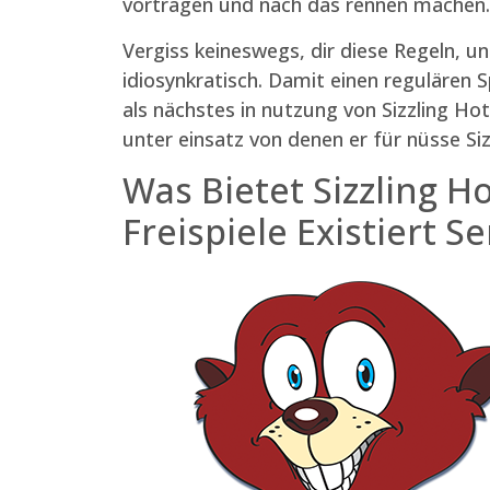
vortragen und nach das rennen machen.
Vergiss keineswegs, dir diese Regeln, 
idiosynkratisch. Damit einen regulären S
als nächstes in nutzung von Sizzling Ho
unter einsatz von denen er für nüsse Siz
Was Bietet Sizzling 
Freispiele Existiert Se