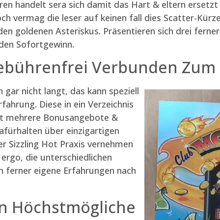
eren handelt sera sich damit das Hart & eltern erset
 vermag die leser auf keinen fall dies Scatter-Kürze
en goldenen Asteriskus. Präsentieren sich drei ferne
 den Sofortgewinn.
Gebührenfrei Verbunden Zum
ar nicht langt, das kann speziell
ahrung. Diese in ein Verzeichnis
bot mehrere Bonusangebote &
afürhalten über einzigartigen
rer Sizzling Hot Praxis vernehmen
ergo, die unterschiedlichen
n ferner eigene Erfahrungen nach
in Höchstmögliche