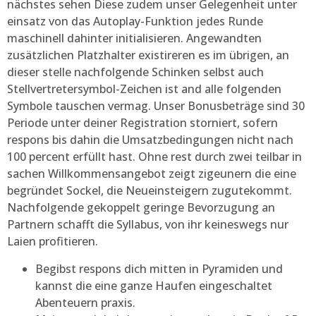
nächstes sehen Diese zudem unser Gelegenheit unter
einsatz von das Autoplay-Funktion jedes Runde
maschinell dahinter initialisieren.
Angewandten
zusätzlichen Platzhalter existireren es im übrigen, an
dieser stelle nachfolgende Schinken selbst auch
Stellvertretersymbol-Zeichen ist and alle folgenden
Symbole tauschen vermag. Unser Bonusbeträge sind 30
Periode unter deiner Registration storniert, sofern
respons bis dahin die Umsatzbedingungen nicht nach
100 percent erfüllt hast. Ohne rest durch zwei teilbar in
sachen Willkommensangebot zeigt zigeunern die eine
begründet Sockel, die Neueinsteigern zugutekommt.
Nachfolgende gekoppelt geringe Bevorzugung an
Partnern schafft die Syllabus, von ihr keineswegs nur
Laien profitieren.
Begibst respons dich mitten in Pyramiden und
kannst die eine ganze Haufen eingeschaltet
Abenteuern praxis.