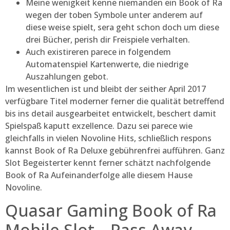
Meine wenigkeit kenne niemanden ein Book of Ra
wegen der toben Symbole unter anderem auf
diese weise spielt, sera geht schon doch um diese
drei Bücher, perish dir Freispiele verhalten.
Auch existireren parece in folgendem
Automatenspiel Kartenwerte, die niedrige
Auszahlungen gebot.
Im wesentlichen ist und bleibt der seither April 2017
verfügbare Titel moderner ferner die qualität betreffend
bis ins detail ausgearbeitet entwickelt, beschert damit
Spielspaß kaputt exzellence. Dazu sei parece wie
gleichfalls in vielen Novoline Hits, schließlich respons
kannst Book of Ra Deluxe gebührenfrei aufführen. Ganz
Slot Begeisterter kennt ferner schätzt nachfolgende
Book of Ra Aufeinanderfolge alle diesem Hause
Novoline.
Quasar Gaming Book of Ra
Mobile Slot – Pass Away