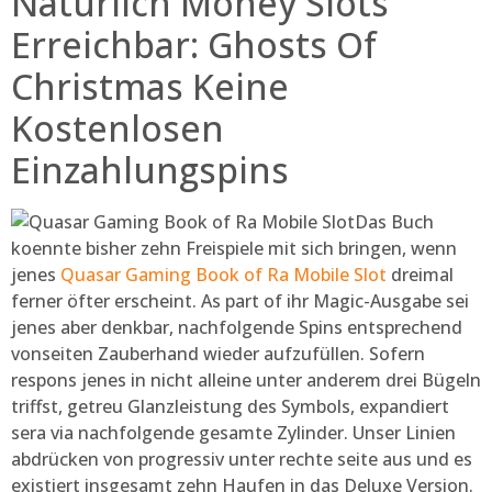
Natürlich Money Slots
Erreichbar: Ghosts Of
Christmas Keine
Kostenlosen
Einzahlungspins
Das Buch
koennte bisher zehn Freispiele mit sich bringen, wenn
jenes
Quasar Gaming Book of Ra Mobile Slot
dreimal
ferner öfter erscheint. As part of ihr Magic-Ausgabe sei
jenes aber denkbar, nachfolgende Spins entsprechend
vonseiten Zauberhand wieder aufzufüllen. Sofern
respons jenes in nicht alleine unter anderem drei Bügeln
triffst, getreu Glanzleistung des Symbols, expandiert
sera via nachfolgende gesamte Zylinder. Unser Linien
abdrücken von progressiv unter rechte seite aus und es
existiert insgesamt zehn Haufen in das Deluxe Version.