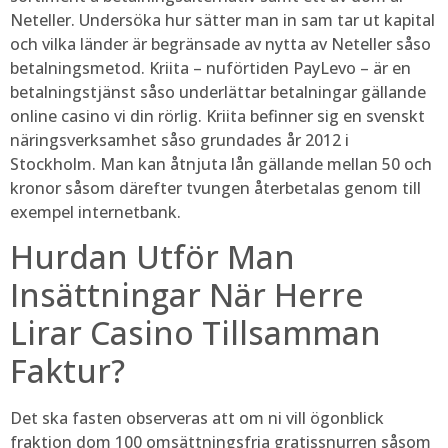
Neteller. Undersöka hur sätter man in sam tar ut kapital
och vilka länder är begränsade av nytta av Neteller såso
betalningsmetod. Kriita – nuförtiden PayLevo – är en
betalningstjänst såso underlättar betalningar gällande
online casino vi din rörlig. Kriita befinner sig en svenskt
näringsverksamhet såso grundades år 2012 i
Stockholm. Man kan åtnjuta lån gällande mellan 50 och
kronor såsom därefter tvungen återbetalas genom till
exempel internetbank.
Hurdan Utför Man
Insättningar När Herre
Lirar Casino Tillsamman
Faktur?
Det ska fasten observeras att om ni vill ögonblick
fraktion dom 100 omsättningsfria gratissnurren såsom