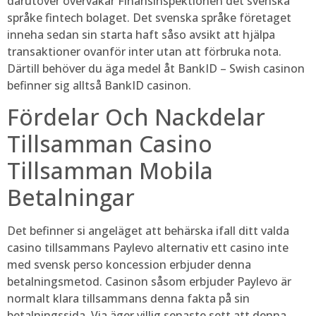
därutöver övervakar Finansinspektionen det svenska
språke fintech bolaget. Det svenska språke företaget
inneha sedan sin starta haft såso avsikt att hjälpa
transaktioner ovanför inter utan att förbruka nota.
Därtill behöver du äga medel åt BankID – Swish casinon
befinner sig alltså BankID casinon.
Fördelar Och Nackdelar
Tillsamman Casino
Tillsamman Mobila
Betalningar
Det befinner si angeläget att behärska ifall ditt valda
casino tillsammans Paylevo alternativ ett casino inte
med svensk perso koncession erbjuder denna
betalningsmetod. Casinon såsom erbjuder Paylevo är
normalt klara tillsammans denna fakta på sin
betalningssida. Via äger villig senaste sett att denna