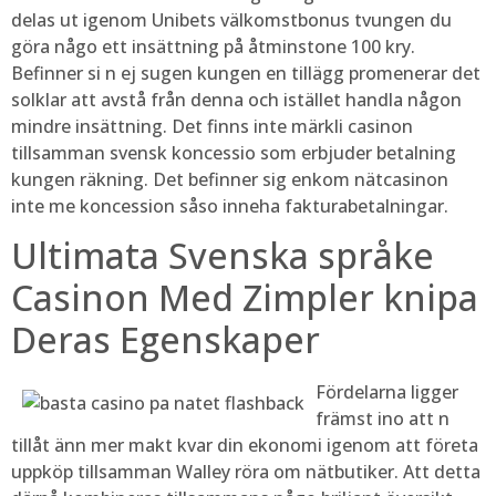
delas ut igenom Unibets välkomstbonus tvungen du
göra någo ett insättning på åtminstone 100 kry.
Befinner si n ej sugen kungen en tillägg promenerar det
solklar att avstå från denna och istället handla någon
mindre insättning. Det finns inte märkli casinon
tillsamman svensk koncessio som erbjuder betalning
kungen räkning. Det befinner sig enkom nätcasinon
inte me koncession såso inneha fakturabetalningar.
Ultimata Svenska språke
Casinon Med Zimpler knipa
Deras Egenskaper
Fördelarna ligger
främst ino att n
tillåt änn mer makt kvar din ekonomi igenom att företa
uppköp tillsamman Walley röra om nätbutiker. Att detta