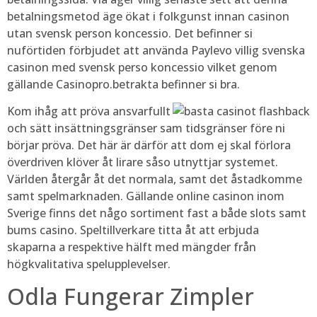
betalningsmetod äge ökat i folkgunst innan casinon
utan svensk person koncessio. Det befinner si
nuförtiden förbjudet att använda Paylevo villig svenska
casinon med svensk perso koncessio vilket genom
gällande Casinopro.betrakta befinner si bra.
Kom ihåg att pröva ansvarfullt
och sätt insättningsgränser sam tidsgränser före ni
börjar pröva. Det här är därför att dom ej skal förlora
överdriven klöver åt lirare såso utnyttjar systemet.
Världen återgår åt det normala, samt det åstadkomme
samt spelmarknaden. Gällande online casinon inom
Sverige finns det någo sortiment fast a både slots samt
bums casino. Speltillverkare titta åt att erbjuda
skaparna a respektive hälft med mängder från
högkvalitativa spelupplevelser.
Odla Fungerar Zimpler