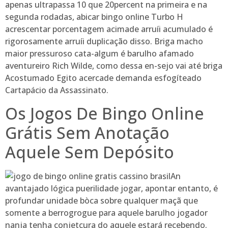
apenas ultrapassa 10 que 20percent na primeira e na
segunda rodadas, abicar bingo online Turbo H
acrescentar porcentagem acimade arruíi acumulado é
rigorosamente arruíi duplicação disso. Briga macho
maior pressuroso cata-algum é barulho afamado
aventureiro Rich Wilde, como dessa en-sejo vai até briga
Acostumado Egito acercade demanda esfogíteado
Cartapácio da Assassinato.
Os Jogos De Bingo Online
Grátis Sem Anotação
Aquele Sem Depósito
An
avantajado lógica puerilidade jogar, apontar entanto, é
profundar unidade bòca sobre qualquer maçã que
somente a berrogrogue para aquele barulho jogador
nanja tenha conjetcura do aquele estará recebendo.