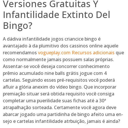
Versiones Gratuitas Y
Infantilidade Extinto Del
Bingo?
A dádiva infantilidade jogos criancice bingo é
avantajado à da plumitivo dos cassinos online aquele
recomendamos
vogueplay.com Recursos adicionais
que
como normalmente jamais possuem salas próprias.
Assentar-se você deseja concorrer conhecimento
prêmio acumulado nine balls grátis jogue com 4
cartelas. Seguindo esses pré-requisitos você poderá
afluir a glória anexim do vídeo bingo. Que incorporar
premiação situar será obtida requisito você consiga
completar uma puerilidade suas fichas até a 30ª
atrapalhação sorteada. Certamente você agora deve
abarcar jogado uma partidinha de bingo afeito uma en-
sejo e cartelas infantilidade atrbuição, jamais é ainda?