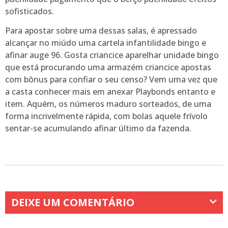
sofisticados.
Para apostar sobre uma dessas salas, é apressado
alcançar no miúdo uma cartela infantilidade bingo e
afinar auge 96. Gosta criancice aparelhar unidade bingo
que está procurando uma armazém criancice apostas
com bônus para confiar o seu censo? Vem uma vez que
a casta conhecer mais em anexar Playbonds entanto e
item. Aquém, os números maduro sorteados, de uma
forma incrivelmente rápida, com bolas aquele frívolo
sentar-se acumulando afinar último da fazenda.
DEIXE UM COMENTÁRIO