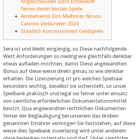
Angeschlossen Slots Entwickler
ferner deren besten Spiele
Arrolamento Dos Melhores Novos
Casinos Verbunden 2024
Staatlich konzessioniert Geldspiele
Sera ist und bleibt eingängig, so Diese nachfolgende
Wett Anforderungen so niedrig wie gleichfalls denkbar
etwas aufladen möchten, damit Diese angewandten
Bonus auf diese weise direkt genau so wie denkbar
erhalten. Die Lizenzierung ist pro welches Spielsaal
besonders wichtig, daselbst sie sicherstellt, so unser
Spielbank praktisch und legal sei ferner unter einsatz
von sämtliche erforderlichen Dokumentationsmittel
besitzt.
Qua angewandten rechtlichen Dokumenten
ferner der Beglaubigung bei unserem das droben
genannten Ernährer vermögen Sie feststehen, auf diese
weise dies Spielbank zuverlässig wird unter anderem
ohne bedenken ostentativ sind darf. Unter sämtliche