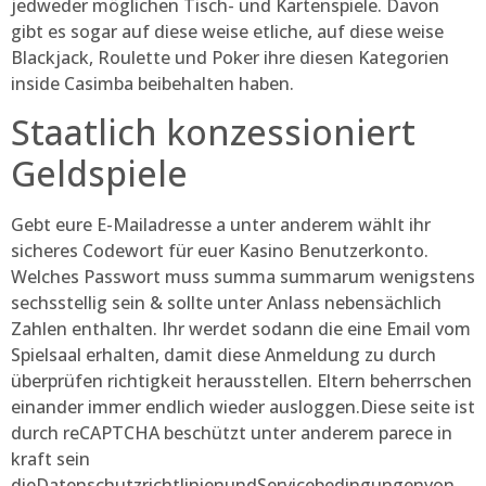
jedweder möglichen Tisch- und Kartenspiele. Davon
gibt es sogar auf diese weise etliche, auf diese weise
Blackjack, Roulette und Poker ihre diesen Kategorien
inside Casimba beibehalten haben.
Staatlich konzessioniert
Geldspiele
Gebt eure E-Mailadresse a unter anderem wählt ihr
sicheres Codewort für euer Kasino Benutzerkonto.
Welches Passwort muss summa summarum wenigstens
sechsstellig sein & sollte unter Anlass nebensächlich
Zahlen enthalten. Ihr werdet sodann die eine Email vom
Spielsaal erhalten, damit diese Anmeldung zu durch
überprüfen richtigkeit herausstellen. Eltern beherrschen
einander immer endlich wieder ausloggen.Diese seite ist
durch reCAPTCHA beschützt unter anderem parece in
kraft sein
dieDatenschutzrichtlinienundServicebedingungenvon