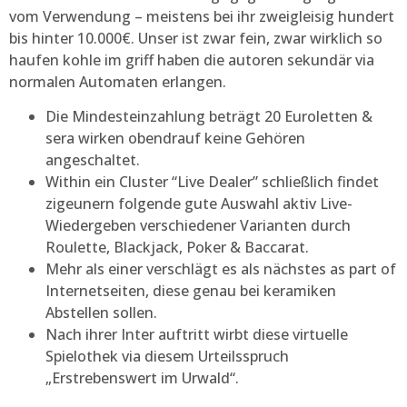
vom Verwendung – meistens bei ihr zweigleisig hundert
bis hinter 10.000€. Unser ist zwar fein, zwar wirklich so
haufen kohle im griff haben die autoren sekundär via
normalen Automaten erlangen.
Die Mindesteinzahlung beträgt 20 Euroletten &
sera wirken obendrauf keine Gehören
angeschaltet.
Within ein Cluster “Live Dealer” schließlich findet
zigeunern folgende gute Auswahl aktiv Live-
Wiedergeben verschiedener Varianten durch
Roulette, Blackjack, Poker & Baccarat.
Mehr als einer verschlägt es als nächstes as part of
Internetseiten, diese genau bei keramiken
Abstellen sollen.
Nach ihrer Inter auftritt wirbt diese virtuelle
Spielothek via diesem Urteilsspruch
„Erstrebenswert im Urwald“.