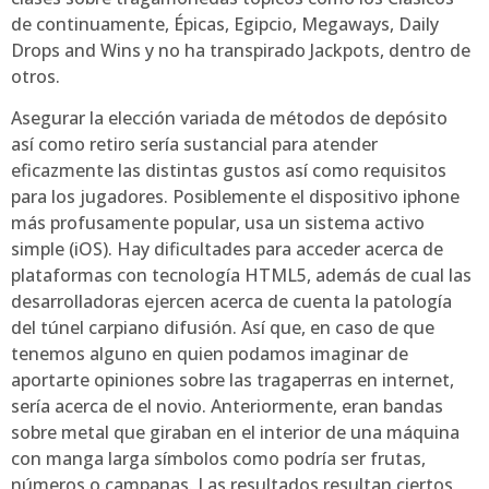
de continuamente, Épicas, Egipcio, Megaways, Daily
Drops and Wins y no ha transpirado Jackpots, dentro de
otros.
Asegurar la elección variada de métodos de depósito
así­ como retiro serí­a sustancial para atender
eficazmente las distintas gustos así­ como requisitos
para los jugadores. Posiblemente el dispositivo iphone
más profusamente popular, usa un sistema activo
simple (iOS). Hay dificultades para acceder acerca de
plataformas con tecnología HTML5, además de cual las
desarrolladoras ejercen acerca de cuenta la patologí­a
del túnel carpiano difusión. Así que, en caso de que
tenemos alguno en quien podamos imaginar de
aportarte opiniones sobre las tragaperras en internet,
serí­a acerca de el novio. Anteriormente, eran bandas
sobre metal que giraban en el interior de una máquina
con manga larga símbolos como podría ser frutas,
números o campanas. Las resultados resultan ciertos