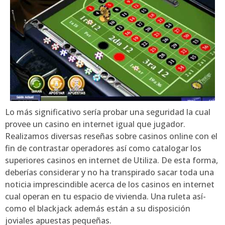
Lo más significativo serí­a probar una seguridad la cual
provee un casino en internet igual que jugador.
Realizamos diversas reseñas sobre casinos online con el
fin de contrastar operadores así­ como catalogar los
superiores casinos en internet de Utiliza. De esta forma,
deberías considerar y no ha transpirado sacar toda una
noticia imprescindible acerca de los casinos en internet
cual operan en tu espacio de vivienda. Una ruleta así­
como el blackjack además están a su disposición
joviales apuestas pequeñas.