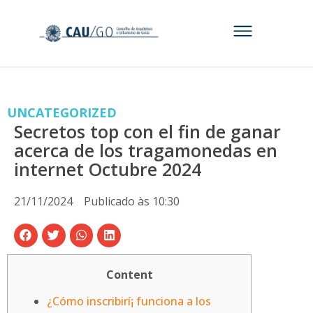
UNCATEGORIZED
Secretos top con el fin de ganar
acerca de los tragamonedas en
internet Octubre 2024
21/11/2024
Publicado às
10:30
Content
¿Cómo inscribirí¡ funciona a los