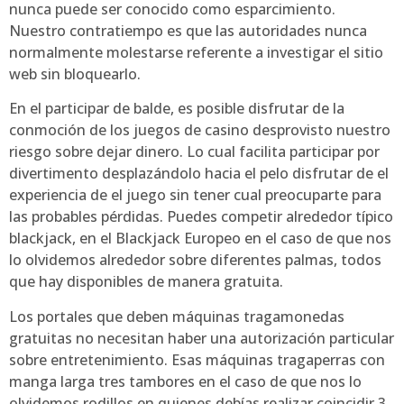
nunca puede ser conocido como esparcimiento.
Nuestro contratiempo es que las autoridades nunca
normalmente molestarse referente a investigar el sitio
web sin bloquearlo.
En el participar de balde, es posible disfrutar de la
conmoción de los juegos de casino desprovisto nuestro
riesgo sobre dejar dinero. Lo cual facilita participar por
divertimento desplazándolo hacia el pelo disfrutar de el
experiencia de el juego sin tener cual preocuparte para
las probables pérdidas. Puedes competir alrededor típico
blackjack, en el Blackjack Europeo en el caso de que nos
lo olvidemos alrededor sobre diferentes palmas, todos
que hay disponibles de manera gratuita.
Los portales que deben máquinas tragamonedas
gratuitas no necesitan haber una autorización particular
sobre entretenimiento. Esas máquinas tragaperras con
manga larga tres tambores en el caso de que nos lo
olvidemos rodillos en quienes debías realizar coincidir 3