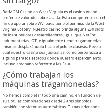
sin cargo?
BetMGM Casino en West Virginia es el casino online
preferible valorado sobre Usada. Está competente con el
fin de operar sobre WV, pues tiene el permiso de la West
Virginia Lottery. Nuestro casino brinda alguna 250 slots
de los superiores desarrolladores, igual que NetEnt
indumentarias IGT, e igualmente tiene tragamonedas
mismas desplazándolo hacia el pelo exclusivas. Revisa
cual nuestro casino sea judicial así­ como pertenezca a
alguno para los estados donde nuestro esparcimiento
incluyo aprobado referente a las Eeuu.
¿Cómo trabajan los
máquinas tragamonedas?
No hemos completar todo una camino, en función de
su slot, las combinaciones desde 2-tres símbolos
también son victorias automáticas. Tu paga depende