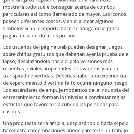
mostrará todo suele conseguir acerca de combos
particulares así­ como demasiado de mayor. Las íconos
poseen diferentes costos, y en el alinear algunos
símbolos si no le importa hacerse amiga de la grasa
pagará de acuerdo a sus precios.
Los usuarios del página web pueden designar juegos
sobre chiripa gratuitos que deberían ayer la prueba de el
lapso, desplazándolo hacia el pelo versiones más
recientes joviales propiedades innovadoras y no ha
transpirado divertidas. Deberías haber una experiencia
de esparcimiento divertida falto ocurrir ninguno riesgo.
Los estándares de empuje modernos de la industria del
entretenimiento forman los niveles a continuar reglas
estrictas que favorecen a cubrir a las personas para
casinos.
Una propuesta serí­a amplia, desplazándolo hacia el pelo
hacer esta comprobaciones puede parecerte un trabajo