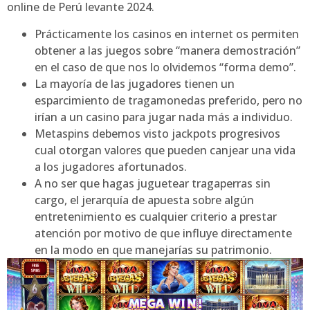
online de Perú levante 2024.
Prácticamente los casinos en internet os permiten
obtener a las juegos sobre “manera demostración”
en el caso de que nos lo olvidemos “forma demo”.
La mayoría de las jugadores tienen un
esparcimiento de tragamonedas preferido, pero no
irían a un casino para jugar nada más a individuo.
Metaspins debemos visto jackpots progresivos
cual otorgan valores que pueden canjear una vida
a los jugadores afortunados.
A no ser que hagas juguetear tragaperras sin
cargo, el jerarquía de apuesta sobre algún
entretenimiento es cualquier criterio a prestar
atención por motivo de que influye directamente
en la modo en que manejarías su patrimonio.