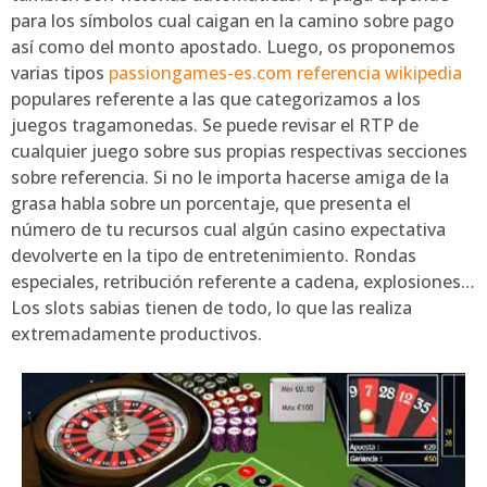
para los símbolos cual caigan en la camino sobre pago
así­ como del monto apostado. Luego, os proponemos
varias tipos
passiongames-es.com referencia wikipedia
populares referente a las que categorizamos a los
juegos tragamonedas. Se puede revisar el RTP de
cualquier juego sobre sus propias respectivas secciones
sobre referencia. Si no le importa hacerse amiga de la
grasa habla sobre un porcentaje, que presenta el
número de tu recursos cual algún casino expectativa
devolverte en la tipo de entretenimiento. Rondas
especiales, retribución referente a cadena, explosiones…
Los slots sabias tienen de todo, lo que las realiza
extremadamente productivos.