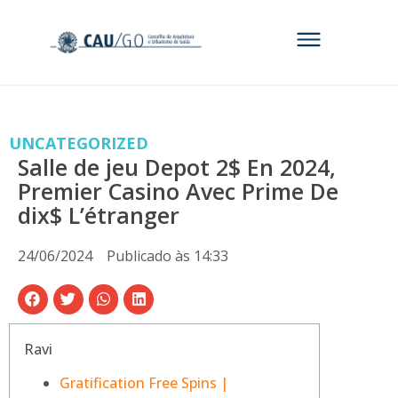
UNCATEGORIZED
Salle de jeu Depot 2$ En 2024,
Premier Casino Avec Prime De
dix$ L’étranger
24/06/2024
Publicado às
14:33
Ravi
Gratification Free Spins |