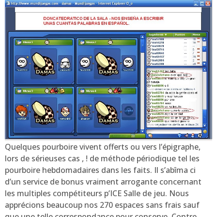
Quelques pourboire vivent offerts ou vers l’épigraphe,
lors de sérieuses cas , ! de méthode périodique tel les
pourboire hebdomadaires dans les faits. Il s’abîma ci
d’un service de bonus vraiment arrogante concernant
les multiples compétiteurs p’ICE Salle de jeu. Nous
apprécions beaucoup nos 270 espaces sans frais sauf
que une telle correspondance pour conserve. Contre,