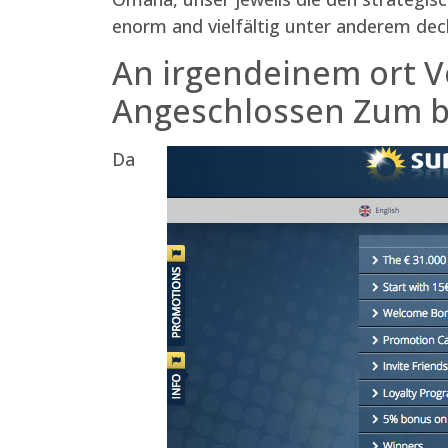
enorm and vielfältig unter anderem deckt
An irgendeinem ort V
Angeschlossen Zum b
Da