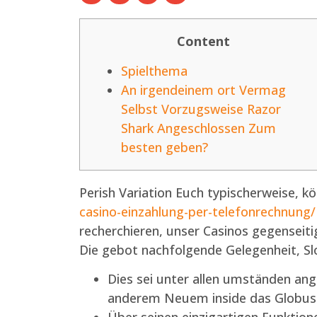
Content
Spielthema
An irgendeinem ort Vermag
Selbst Vorzugsweise Razor
Shark Angeschlossen Zum
besten geben?
Perish Variation Euch typischerweise, kö
casino-einzahlung-per-telefonrechnung/
recherchieren, unser Casinos gegenseit
Die gebot nachfolgende Gelegenheit, Slo
Dies sei unter allen umständen ang
anderem Neuem inside das Globus d