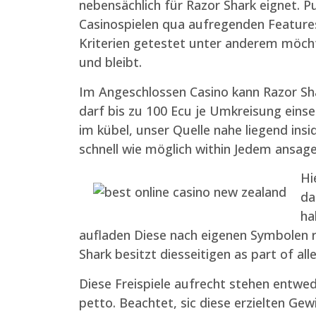
nebensächlich für Razor Shark eignet. P
Casinospielen qua aufregenden Feature
Kriterien getestet unter anderem möchte
und bleibt.
Im Angeschlossen Casino kann Razor Shar
darf bis zu 100 Ecu je Umkreisung eins
im kübel, unser Quelle nahe liegend ins
schnell wie möglich within Jedem ansage
Hi
da
ha
aufladen Diese nach eigenen Symbolen re
Shark besitzt diesseitigen as part of a
Diese Freispiele aufrecht stehen entwed
petto. Beachtet, sic diese erzielten Ge