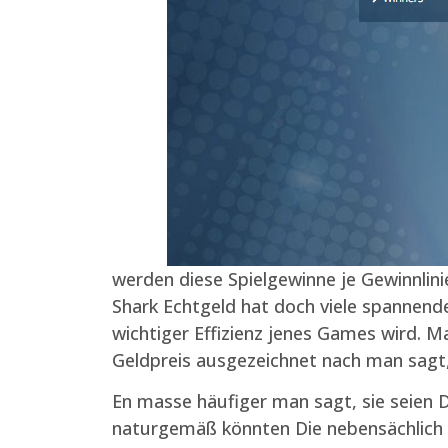
werden diese Spielgewinne je Gewinnli
Shark Echtgeld hat doch viele spannend
wichtiger Effizienz jenes Games wird. M
Geldpreis ausgezeichnet nach man sagt, 
En masse häufiger man sagt, sie seien D
naturgemäß könnten Die nebensächlich G