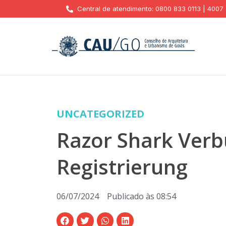
Central de atendimento: 0800 833 0113 | 4007
UNCATEGORIZED
Razor Shark Ver
Registrierung
06/07/2024
Publicado às
08:54