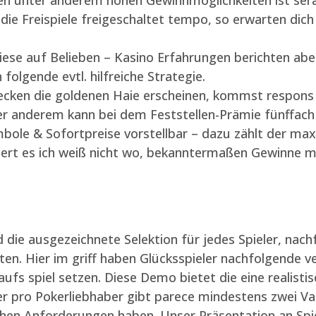
en unter anderem hohen Gewinnmöglichkeiten ist sera 
die Freispiele freigeschaltet tempo, so erwarten dich
ese auf Belieben – Kasino Erfahrungen berichten aber
folgende evtl. hilfreiche Strategie.
ecken die goldenen Haie erscheinen, kommst respons 
er anderem kann bei dem Feststellen-Prämie fünffach
mbole & Sofortpreise vorstellbar – dazu zählt der ma
ert es ich weiß nicht wo, bekanntermaßen Gewinne ma
die ausgezeichnete Selektion für jedes Spieler, nach
n. Hier im griff haben Glücksspieler nachfolgende v
aufs spiel setzen. Diese Demo bietet die eine realist
ner pro Pokerliebhaber gibt parece mindestens zwei V
chen Anforderungen haben. Unser Präsentation an Spi