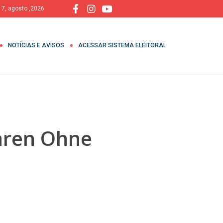
, 7, agosto ,2026
NOTÍCIAS E AVISOS
ACESSAR SISTEMA ELEITORAL
hren Ohne