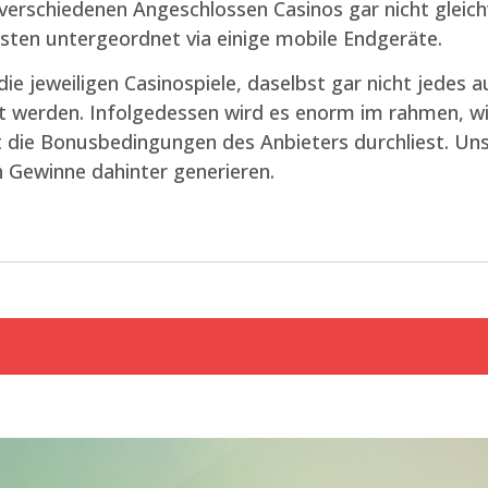
n verschiedenen Angeschlossen Casinos gar nicht glei
sten untergeordnet via einige mobile Endgeräte.
ie jeweiligen Casinospiele, daselbst gar nicht jedes 
rt werden. Infolgedessen wird es enorm im rahmen, wir
t die Bonusbedingungen des Anbieters durchliest. Un
h Gewinne dahinter generieren.