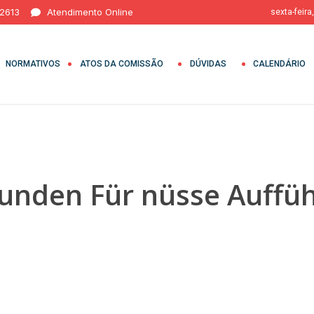
 2613
Atendimento Online
sexta-feira
NORMATIVOS
ATOS DA COMISSÃO
DÚVIDAS
CALENDÁRIO
bunden Für nüsse Auffü