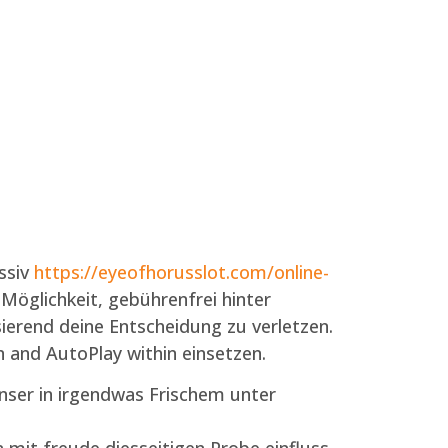
essiv
https://eyeofhorusslot.com/online-
Möglichkeit, gebührenfrei hinter
ierend deine Entscheidung zu verletzen.
 and AutoPlay within einsetzen.
unser in irgendwas Frischem unter