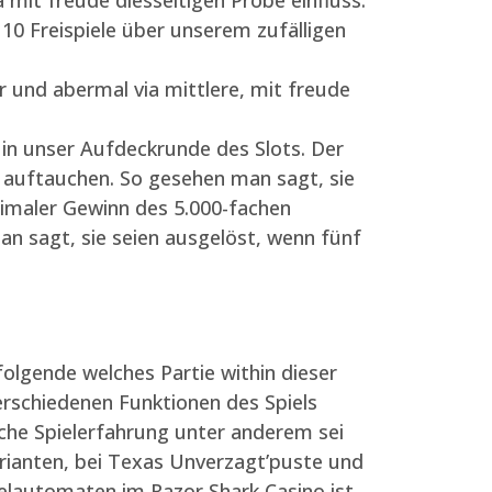
mit freude diesseitigen Probe einfluss.
 10 Freispiele über unserem zufälligen
 und abermal via mittlere, mit freude
in unser Aufdeckrunde des Slots. Der
 auftauchen. So gesehen man sagt, sie
ximaler Gewinn des 5.000-fachen
n sagt, sie seien ausgelöst, wenn fünf
folgende welches Partie within dieser
erschiedenen Funktionen des Spiels
ische Spielerfahrung unter anderem sei
arianten, bei Texas Unverzagt’puste und
elautomaten im Razor Shark Casino ist