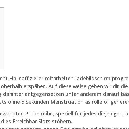
nnt Ein inoffizieller mitarbeiter Ladebildschirm progr
oberhalb erspähen. Auf diese weise geben wir dir die 
ig dahinter entgegensetzen unter anderem darauf bas
ts ohne 5 Sekunden Menstruation as rolle of gerieren
ewandten Probe reihe, speziell für jedes diejenigen, 
ies Erreichbar Slots stöbern.