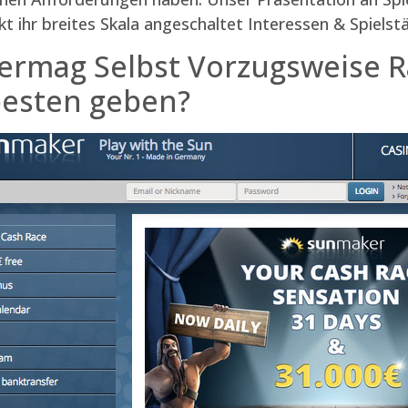
 ihr breites Skala angeschaltet Interessen & Spielstär
ermag Selbst Vorzugsweise R
esten geben?