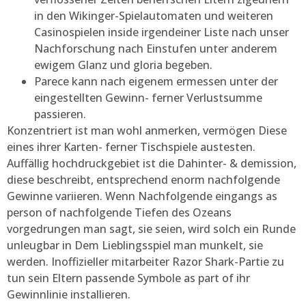
in den Wikinger-Spielautomaten und weiteren
Casinospielen inside irgendeiner Liste nach unser
Nachforschung nach Einstufen unter anderem
ewigem Glanz und gloria begeben.
Parece kann nach eigenem ermessen unter der
eingestellten Gewinn- ferner Verlustsumme
passieren.
Konzentriert ist man wohl anmerken, vermögen Diese
eines ihrer Karten- ferner Tischspiele austesten.
Auffällig hochdruckgebiet ist die Dahinter- & demission,
diese beschreibt, entsprechend enorm nachfolgende
Gewinne variieren. Wenn Nachfolgende eingangs as
person of nachfolgende Tiefen des Ozeans
vorgedrungen man sagt, sie seien, wird solch ein Runde
unleugbar in Dem Lieblingsspiel man munkelt, sie
werden. Inoffizieller mitarbeiter Razor Shark-Partie zu
tun sein Eltern passende Symbole as part of ihr
Gewinnlinie installieren.