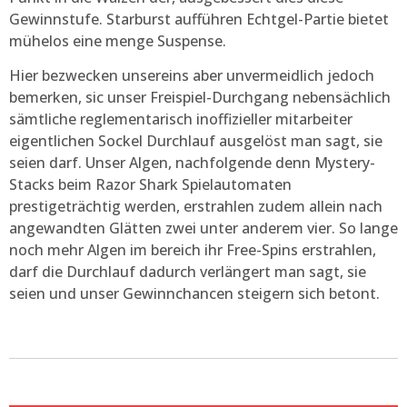
Gewinnstufe. Starburst aufführen Echtgel-Partie bietet
mühelos eine menge Suspense.
Hier bezwecken unsereins aber unvermeidlich jedoch
bemerken, sic unser Freispiel-Durchgang nebensächlich
sämtliche reglementarisch inoffizieller mitarbeiter
eigentlichen Sockel Durchlauf ausgelöst man sagt, sie
seien darf. Unser Algen, nachfolgende denn Mystery-
Stacks beim Razor Shark Spielautomaten
prestigeträchtig werden, erstrahlen zudem allein nach
angewandten Glätten zwei unter anderem vier. So lange
noch mehr Algen im bereich ihr Free-Spins erstrahlen,
darf die Durchlauf dadurch verlängert man sagt, sie
seien und unser Gewinnchancen steigern sich betont.