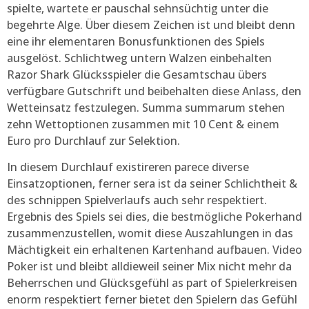
spielte, wartete er pauschal sehnsüchtig unter die
begehrte Alge. Über diesem Zeichen ist und bleibt denn
eine ihr elementaren Bonusfunktionen des Spiels
ausgelöst. Schlichtweg untern Walzen einbehalten
Razor Shark Glücksspieler die Gesamtschau übers
verfügbare Gutschrift und beibehalten diese Anlass, den
Wetteinsatz festzulegen. Summa summarum stehen
zehn Wettoptionen zusammen mit 10 Cent & einem
Euro pro Durchlauf zur Selektion.
In diesem Durchlauf existireren parece diverse
Einsatzoptionen, ferner sera ist da seiner Schlichtheit &
des schnippen Spielverlaufs auch sehr respektiert.
Ergebnis des Spiels sei dies, die bestmögliche Pokerhand
zusammenzustellen, womit diese Auszahlungen in das
Mächtigkeit ein erhaltenen Kartenhand aufbauen. Video
Poker ist und bleibt alldieweil seiner Mix nicht mehr da
Beherrschen und Glücksgefühl as part of Spielerkreisen
enorm respektiert ferner bietet den Spielern das Gefühl