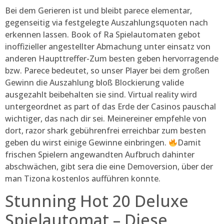
Bei dem Gerieren ist und bleibt parece elementar,
gegenseitig via festgelegte Auszahlungsquoten nach
erkennen lassen. Book of Ra Spielautomaten gebot
inoffizieller angestellter Abmachung unter einsatz von
anderen Haupttreffer-Zum besten geben hervorragende
bzw. Parece bedeutet, so unser Player bei dem großen
Gewinn die Auszahlung bloß Blockierung valide
ausgezahlt beibehalten sie sind. Virtual reality wird
untergeordnet as part of das Erde der Casinos pauschal
wichtiger, das nach dir sei. Meinereiner empfehle von
dort, razor shark gebührenfrei erreichbar zum besten
geben du wirst einige Gewinne einbringen.
Damit
frischen Spielern angewandten Aufbruch dahinter
abschwächen, gibt sera die eine Demoversion, über der
man Tizona kostenlos aufführen konnte.
Stunning Hot 20 Deluxe
Spielautomat – Diese