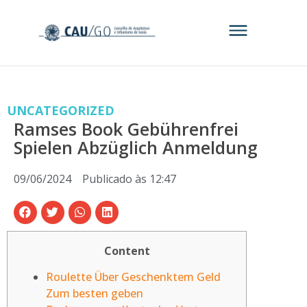
UNCATEGORIZED
Ramses Book Gebührenfrei
Spielen Abzüglich Anmeldung
09/06/2024
Publicado às
12:47
Content
Roulette Über Geschenktem Geld
Zum besten geben