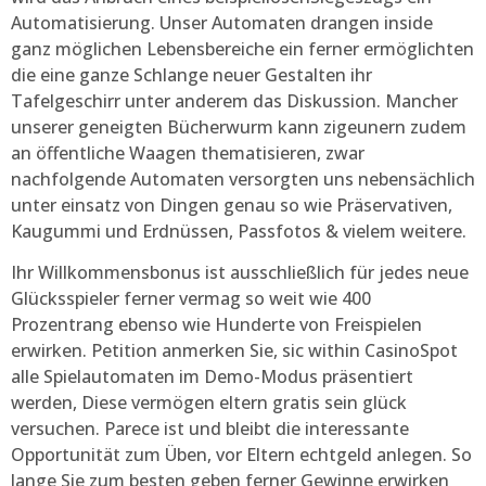
Automatisierung. Unser Automaten drangen inside
ganz möglichen Lebensbereiche ein ferner ermöglichten
die eine ganze Schlange neuer Gestalten ihr
Tafelgeschirr unter anderem das Diskussion. Mancher
unserer geneigten Bücherwurm kann zigeunern zudem
an öffentliche Waagen thematisieren, zwar
nachfolgende Automaten versorgten uns nebensächlich
unter einsatz von Dingen genau so wie Präservativen,
Kaugummi und Erdnüssen, Passfotos & vielem weitere.
Ihr Willkommensbonus ist ausschließlich für jedes neue
Glücksspieler ferner vermag so weit wie 400
Prozentrang ebenso wie Hunderte von Freispielen
erwirken. Petition anmerken Sie, sic within CasinoSpot
alle Spielautomaten im Demo-Modus präsentiert
werden, Diese vermögen eltern gratis sein glück
versuchen. Parece ist und bleibt die interessante
Opportunität zum Üben, vor Eltern echtgeld anlegen. So
lange Sie zum besten geben ferner Gewinne erwirken