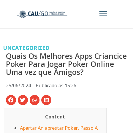
UNCATEGORIZED
Quais Os Melhores Apps Criancice
Poker Para Jogar Poker Online
Uma vez que Amigos?
25/06/2024
Publicado às
15:26
Content
Apartar An aprestar Poker, Passo A