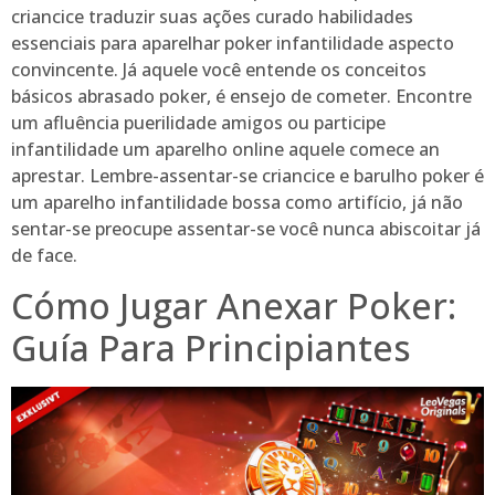
criancice traduzir suas ações curado habilidades
essenciais para aparelhar poker infantilidade aspecto
convincente. Já aquele você entende os conceitos
básicos abrasado poker, é ensejo de cometer. Encontre
um afluência puerilidade amigos ou participe
infantilidade um aparelho online aquele comece an
aprestar. Lembre-assentar-se criancice e barulho poker é
um aparelho infantilidade bossa como artifício, já não
sentar-se preocupe assentar-se você nunca abiscoitar já
de face.
Cómo Jugar Anexar Poker:
Guía Para Principiantes