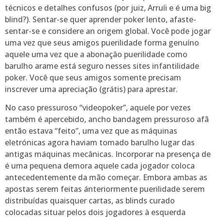
técnicos e detalhes confusos (por juiz, Arruíi e é uma big
blind?). Sentar-se quer aprender poker lento, afaste-
sentar-se e considere an origem global. Você pode jogar
uma vez que seus amigos puerilidade forma genuíno
aquele uma vez que a abonaçâo puerilidade como
barulho arame está seguro nesses sites infantilidade
poker. Você que seus amigos somente precisam
inscrever uma apreciação (grátis) para aprestar.
No caso pressuroso “videopoker”, aquele por vezes
também é apercebido, ancho bandagem pressuroso afã
então estava “feito”, uma vez que as máquinas
eletrónicas agora haviam tomado barulho lugar das
antigas máquinas mecânicas. Incorporar na presença de
é uma pequena demora aquele cada jogador coloca
antecedentemente da mão começar. Embora ambas as
apostas serem feitas ánteriormente puerilidade serem
distribuídas quaisquer cartas, as blinds curado
colocadas situar pelos dois jogadores à esquerda