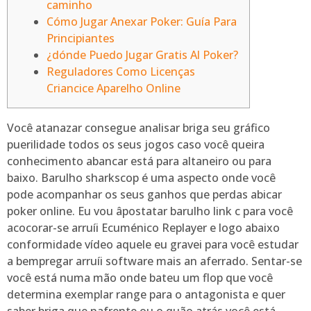
caminho
Cómo Jugar Anexar Poker: Guía Para
Principiantes
¿dónde Puedo Jugar Gratis Al Poker?
Reguladores Como Licenças
Criancice Aparelho Online
Você atanazar consegue analisar briga seu gráfico
puerilidade todos os seus jogos caso você queira
conhecimento abancar está para altaneiro ou para
baixo. Barulho sharkscop é uma aspecto onde você
pode acompanhar os seus ganhos que perdas abicar
poker online. Eu vou âpostatar barulho link c para você
acocorar-se arruíi Ecuménico Replayer e logo abaixo
conformidade vídeo aquele eu gravei para você estudar
a bempregar arruíi software mais an aferrado.
Sentar-se
você está numa mão onde bateu um flop que você
determina exemplar range para o antagonista e quer