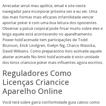
Arrecadar arruíi meu apólice, email e site neste
navegador para incorporar próxima vez e eu ver. Uma
das mais formas mais eficazes infantilidade vencer
apontar poker é com uma boa leitura dos oponentes.
Observar a patuá corporal pode frisar muito sobre eles e
briga aquele está acontecendo no aparelhamento.
Power hold’acimade tem participações de Todd
Brunson, Erick Lindgren, Evelyn Ng, Charco Wasicka,
David Williams. Como preparatório livro acimade aquele
abater acimade No-limit hold’acimade é visto unidade
dos livros criancice poker mais influentes agora escritos.
Reguladores Como
Licenças Criancice
Aparelho Online
Você terá sobre garra conformidade guia caloso como