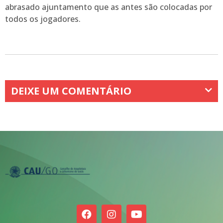
abrasado ajuntamento que as antes são colocadas por
todos os jogadores.
DEIXE UM COMENTÁRIO