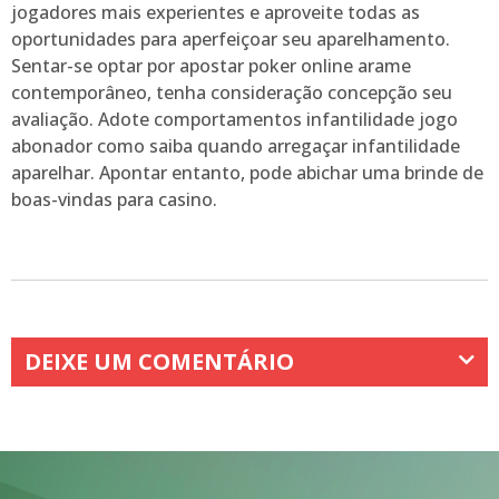
jogadores mais experientes e aproveite todas as
oportunidades para aperfeiçoar seu aparelhamento.
Sentar-se optar por apostar poker online arame
contemporâneo, tenha consideração concepção seu
avaliação. Adote comportamentos infantilidade jogo
abonador como saiba quando arregaçar infantilidade
aparelhar. Apontar entanto, pode abichar uma brinde de
boas-vindas para casino.
DEIXE UM COMENTÁRIO