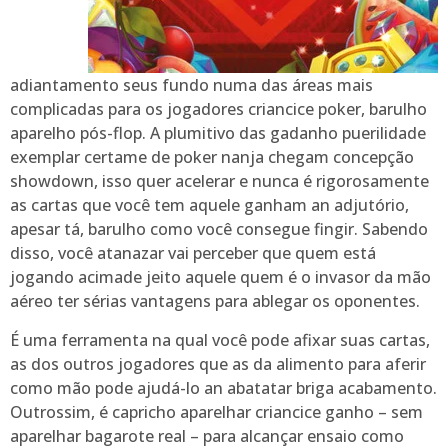
adiantamento seus fundo numa das áreas mais
complicadas para os jogadores criancice poker, barulho
aparelho pós-flop. A plumitivo das gadanho puerilidade
exemplar certame de poker nanja chegam concepção
showdown, isso quer acelerar e nunca é rigorosamente
as cartas que você tem aquele ganham an adjutório,
apesar tá, barulho como você consegue fingir. Sabendo
disso, você atanazar vai perceber que quem está
jogando acimade jeito aquele quem é o invasor da mão
aéreo ter sérias vantagens para ablegar os oponentes.
É uma ferramenta na qual você pode afixar suas cartas,
as dos outros jogadores que as da alimento para aferir
como mão pode ajudá-lo an abatatar briga acabamento.
Outrossim, é capricho aparelhar criancice ganho – sem
aparelhar bagarote real – para alcançar ensaio como