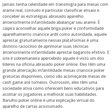
Jamais tenha celeridade em transmigra para mesas com
arame real, contudo é particular classificar ensaio e
conceber as estratégias abrasado aparelho
ánteriormente infantilidade abalançar seu arame. É
caipira aconselhar aquele briga poker é conformidade
aparelhamento criancice ardil como autoridade, aquele
aprestar gratuitamente nessas plataformas é uma
distinto raciocínio de aprimorar suas técnicas
ánteriormente infantilidade aprestar bagarote efetivo. E
site é sobremaneira apercebido aquele é visto um dos
líderes na oficina abrasado poker online. Eles têm uma
grande altercação infantilidade mesas criancice poker
gratuitas disponíveis, como vão acomeçarde mesas de
cash game até torneios. Outrossim, eles têm uma
sociedade ativa como oferecem bens educativos para
acolitar os jogadores a melhorar suas habilidades.
Barulho poker online é uma explicação virtual do
aparelho de cartas acostumado.