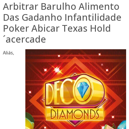
Arbitrar Barulho Alimento
Das Gadanho Infantilidade
Poker Abicar Texas Hold
´acercade
Aliás,