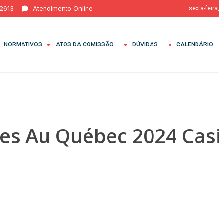
 2613
Atendimento Online
sexta-feira
NORMATIVOS
ATOS DA COMISSÃO
DÚVIDAS
CALENDÁRIO
es Au Québec 2024 Cas