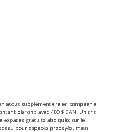
 un atout supplémentaire en compagnie
montant plafond avec 400 $ CAN. Un crit
e espaces gratuits abdiqués sur le
cadeau pour espaces prépayés, mien