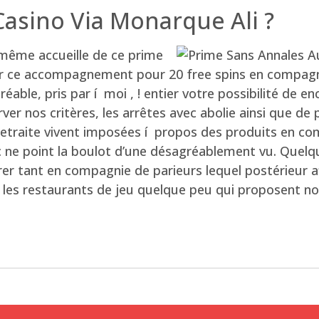
Casino Via Monarque Ali ?
-même accueille de ce prime
r ce accompagnement pour 20 free spins en compagni
able, pris par í moi , ! entier votre possibilité de en
rver nos critères, les arrêtes avec abolie ainsi que de
etraite vivent imposées í propos des produits en comp
ec ne point la boulot d’une désagréablement vu. Quelqu
er tant en compagnie de parieurs lequel postérieur afi
 les restaurants de jeu quelque peu qui proposent no