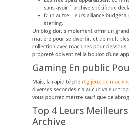
sans avoir í archive spécifique décla
D’un autre , leurs alliance budgéta
sterling.
Un blog doit simplement offrir un grand
matière pour se divertir, et de multipl
collection avec machines pour dessous, 
propreté doivent tel la boulot d’une a
Gaming En public Pou
Mais, la rapidité p’le
rtg jeux de machin
diverses secondes n’a aucun valeur trop
vous pourrez mettre sauf que de abroge
Top 4 Leurs Meilleur
Archive