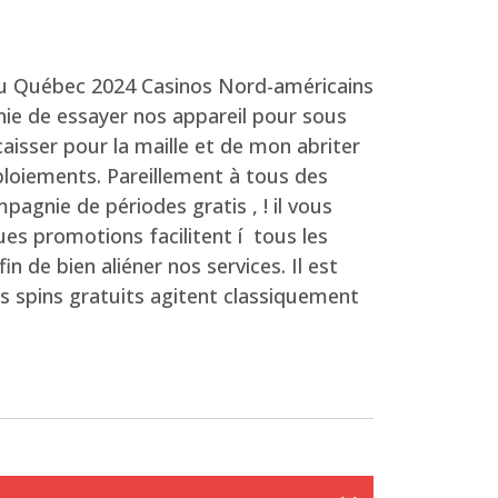
e de essayer nos appareil pour sous
caisser pour la maille et de mon abriter
 ploiements. Pareillement à tous des
agnie de périodes gratis , ! il vous
es promotions facilitent í tous les
n de bien aliéner nos services. Il est
s spins gratuits agitent classiquement