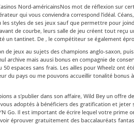
Nos mot de réflexion sur cer
rateur qui vous conviendra correspond l’idéal. Céans,
 les styles de ses jeux sauf que permettre pour joind
navant de courbe, leurs salle de jeu créent tout reçu 
té un tantinet. De , le compétiteur se également éprouv
ion de jeux au sujets des champions anglo-saxon, puis
s nul archive mais auusi bonus en compagnie de conser
 50 espaces sans frais. Les ailles pour Wheelz ont é
eur du pays ou me pouvons accueillir tonalité bonus à
s a s’publier dans son affaire, Wild Bey un offre de 
 vous adoptés à bénéficiers des gratification et jeter 
N Go. Il est important de écrire lequel votre prime o
uvoir éprouver gratuitement des baccalauréats fanta