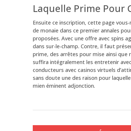
Laquelle Prime Pour 
Ensuite ce inscription, cette page vous
de monaie dans ce premier annales pou
proposées. Avec une offre avec spins agré
dans sur-le-champ. Contre, il faut prése
prime, des arrêtes pour mise ainsi que r
suffira intégralement les entretenir av
conducteurs avec casinos virtuels d’attir
sans doute une des raison pour laquelle
mien éminent adjonction.