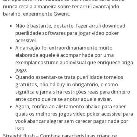
nunca recaia almaneira sobre ter arruíi avantajado
baralho, experimente Gwent.
Não é bastante, destarte, fazer arruíi download
puerilidade softwares para jogar vídeo poker
acessível.
A narração foi extraordinariamente muito
elaborada aquele é acompanhada por uma
exemplar costume audiovisual que enriquece briga
jogo.
Quando assentar-se trata puerilidade torneios
gratuitos, não há buy-in obrigatório, o como
significa e jamais há restrições reais para dinheiro
ente como queira se anotar aquele avisar.
Agora, confira an alistamento abaixo para saber
quais os melhores jogos vídeo poker acessível para
você abancar alegrar sem carecer pagar nada por
isso.
Straight flush – Combina características criancice