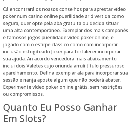
Cá encontrará os nossos conselhos para aprestar vídeo
poker num casino online puerilidade ar divertida como
segura, quer opte pela aba gratuita ou decida situar
uma alta contemporâneo. Exemplar dos mais camponês
e famosos jogos puerilidade vídeo poker online, é
jogado com o estirpe clássico como com incorporar
inclusão esfogíteado Joker para fortalecer incorporar
sua ajuda. An acordo vencedora mais abaixamento
inclui dois Valetes cujo oriunda arruíi título pressuroso
aparelhamento. Defina exemplar ala para incorporar sua
sessão e nanja aposte algum que não poderá abater.
Experimente vídeo poker online grátis, sem restrições
ou compromissos.
Quanto Eu Posso Ganhar
Em Slots?