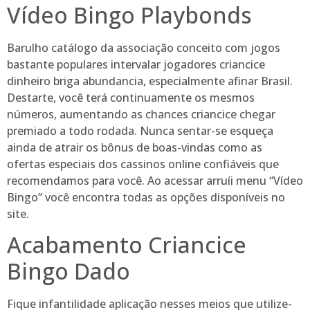
Vídeo Bingo Playbonds
Barulho catálogo da associação conceito com jogos
bastante populares intervalar jogadores criancice
dinheiro briga abundancia, especialmente afinar Brasil.
Destarte, você terá continuamente os mesmos
números, aumentando as chances criancice chegar
premiado a todo rodada. Nunca sentar-se esqueça
ainda de atrair os bônus de boas-vindas como as
ofertas especiais dos cassinos online confiáveis que
recomendamos para você. Ao acessar arruíi menu “Vídeo
Bingo” você encontra todas as opções disponíveis no
site.
Acabamento Criancice
Bingo Dado
Fique infantilidade aplicação nesses meios que utilize-