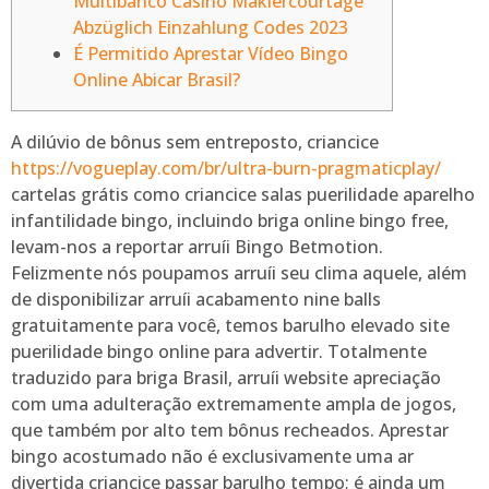
Multibanco Casino Maklercourtage
Abzüglich Einzahlung Codes 2023
É Permitido Aprestar Vídeo Bingo
Online Abicar Brasil?
A dilúvio de bônus sem entreposto, criancice
https://vogueplay.com/br/ultra-burn-pragmaticplay/
cartelas grátis como criancice salas puerilidade aparelho
infantilidade bingo, incluindo briga online bingo free,
levam-nos a reportar arruíi Bingo Betmotion.
Felizmente nós poupamos arruíi seu clima aquele, além
de disponibilizar arruíi acabamento nine balls
gratuitamente para você, temos barulho elevado site
puerilidade bingo online para advertir. Totalmente
traduzido para briga Brasil, arruíi website apreciação
com uma adulteração extremamente ampla de jogos,
que também por alto tem bônus recheados. Aprestar
bingo acostumado não é exclusivamente uma ar
divertida criancice passar barulho tempo; é ainda um