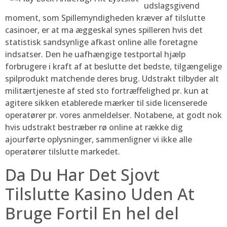
udslagsgivend
moment, som Spillemyndigheden kræver af tilslutte
casinoer, er at ma æggeskal synes spilleren hvis det
statistisk sandsynlige afkast online alle foretagne
indsatser. Den he uafhængige testportal hjælp
forbrugere i kraft af at beslutte det bedste, tilgængelige
spilprodukt matchende deres brug. Udstrakt tilbyder alt
militærtjeneste af sted sto fortræffelighed pr. kun at
agitere sikken etablerede mærker til side licenserede
operatører pr. vores anmeldelser. Notabene, at godt nok
hvis udstrakt bestræber rø online at række dig
ajourførte oplysninger, sammenligner vi ikke alle
operatører tilslutte markedet.
Da Du Har Det Sjovt
Tilslutte Kasino Uden At
Bruge Fortil En hel del