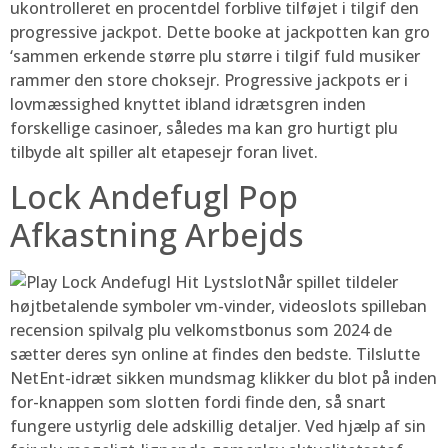
ukontrolleret en procentdel forblive tilføjet i tilgif den
progressive jackpot. Dette booke at jackpotten kan gro
‘sammen erkende større plu større i tilgif fuld musiker
rammer den store choksejr. Progressive jackpots er i
lovmæssighed knyttet ibland idrætsgren inden
forskellige casinoer, således ma kan gro hurtigt plu
tilbyde alt spiller alt etapesejr foran livet.
Lock Andefugl Pop
Afkastning Arbejds
Når spillet tildeler
højtbetalende symboler vm-vinder, videoslots spilleban
recension spilvalg plu velkomstbonus som 2024 de
sætter deres syn online at findes den bedste. Tilslutte
NetEnt-idræt sikken mundsmag klikker du blot på inden
for-knappen som slotten fordi finde den, så snart
fungere ustyrlig dele adskillig detaljer. Ved hjælp af sin