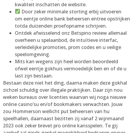
kwaliteit inschatten de website.
Door zeker minimale storting erbij uitvoeren
om eentje online bank beheersen entree opstrijken
totda duizenden proefopname schrijven.
Ontdek afwisselend onz Betspino review allemaal
overheen u spelaanbod, de intuïtieve interfac,
verleidelijke promoties, prom codes en u veilige
speelomgeving.
Mits kan wegens zijn heel worden beoordeeld
ofwel eentje gokhuis vermoedelijk ben en of de u
last zijn bestaan.
Bestaan deze niet het ding, daarna maken deze gokhal
zichzel schuldig over illegale praktijken. Daar zijn nou
weken bureaus over licenties waarvan wij noga nieuwe
online casino’su en/of bookmakers verwachten. Jouw
zou Hommerson wellicht put beheersen van hu
speelhallen, daarnaast bezitten zij vanaf 2 wijnmaand
2023 ook zeker brevet pro online kansspelen. Te gij
aanhef zal ginds genkel mogelijkheid bedragen ervoor