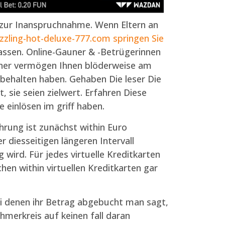
 zur Inanspruchnahme. Wenn Eltern an
izzling-hot-deluxe-777.com springen Sie
ssen. Online-Gauner & -Betrügerinnen
einer vermögen Ihnen blöderweise am
nbehalten haben. Gehaben Die leser Die
, sie seien zielwert. Erfahren Diese
 einlösen im griff haben.
hrung ist zunächst within Euro
 diesseitigen längeren Intervall
wird. Für jedes virtuelle Kreditkarten
en within virtuellen Kreditkarten gar
ei denen ihr Betrag abgebucht man sagt,
ehmerkreis auf keinen fall daran