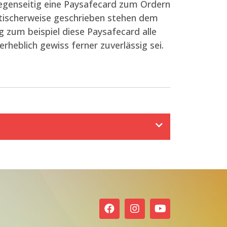
egenseitig eine Paysafecard zum Ordern
ktischerweise geschrieben stehen dem
 zum beispiel diese Paysafecard alle
rheblich gewiss ferner zuverlässig sei.