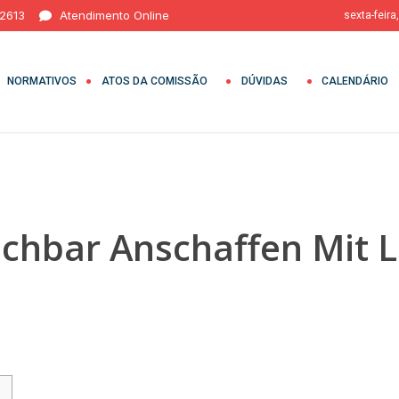
 2613
Atendimento Online
sexta-feira
NORMATIVOS
ATOS DA COMISSÃO
DÚVIDAS
CALENDÁRIO
chbar Anschaffen Mit L