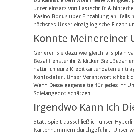
unter einsatz von Lastschrift & hinter
Kasino Bonus über Einzahlung an, falls 
nächstes Unser einzig logische Einzahlu
Konnte Meinereiner U
Gerieren Sie dazu wie gleichfalls plain
Bezahlfenster ihr & klicken Sie „Bezahle
natürlich eure Kreditkartendaten eintrag
Kontodaten. Unser Verantwortlichkeit de
Wenn Diese gegenseitig für jedes ihr Um
Spielangebot schätzen.
Irgendwo Kann Ich Di
Statt spielt ausschließlich unser Hyperl
Kartennummern durchgeführt. Unser wer