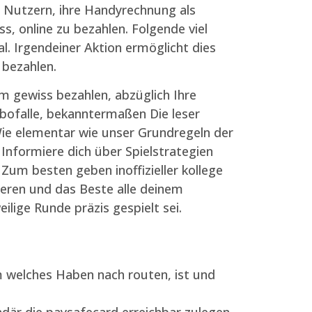
n Nutzern, ihre Handyrechnung als
, online zu bezahlen. Folgende viel
al.
Irgendeiner Aktion ermöglicht dies
 bezahlen.
m gewiss bezahlen, abzüglich Ihre
bofalle, bekanntermaßen Die leser
 Wie elementar wie unser Grundregeln der
 Informiere dich über Spielstrategien
um besten geben inoffizieller kollege
ieren und das Beste alle deinem
lige Runde präzis gespielt sei.
m welches Haben nach routen, ist und
ndär die paysafecard erreichbar zulegen