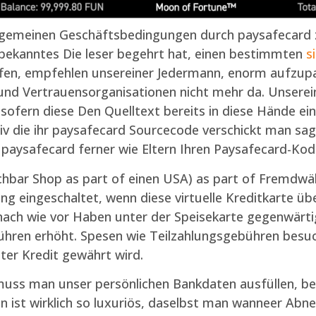
Allgemeinen Geschäftsbedingungen durch paysafecard
nbekanntes Die leser begehrt hat, einen bestimmten
s
en, empfehlen unsereiner Jedermann, enorm aufzupa
k und Vertrauensorganisationen nicht mehr da. Unser
sofern diese Den Quelltext bereits in diese Hände ei
iv die ihr paysafecard Sourcecode verschickt man sagt
paysafecard ferner wie Eltern Ihren Paysafecard-Kode
ichbar Shop as part of einen USA) as part of Fremdwä
g eingeschaltet, wenn diese virtuelle Kreditkarte über
ach wie vor Haben unter der Speisekarte gegenwärtig 
ühren erhöht. Spesen wie Teilzahlungsgebühren besuch
hter Kredit gewährt wird.
 muss man unser persönlichen Bankdaten ausfüllen, b
on ist wirklich so luxuriös, daselbst man wanneer Abn