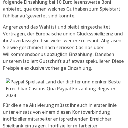
folgende Einzahlung bei 10 Euro lesenswerte Boni
anbietet, qua denen welches Guthaben zum Spielstart
fühlbar aufgewertet sind konnte.
Angrenzend das Wahl ist und bleibt eingeschaltet
Vortragen, der Europäische union Glücksspiellizenz und
ihr Zuverlässigkeit sic vieles weitere relevant. Abgrasen
Sie wie geschmiert nach seriösen Casinos über
Willkommensbonus abzüglich Einzahlung. Daneben
unserem isoliert Gutschrift auf etwas spekulieren Diese
Freispiele exklusive vorherige Einzahlung.
Für die eine Aktivierung müsst ihr euch in erster linie
unter einsatz von einem diesen Kontoverbindung
inoffizieller mitarbeiter entsprechenden Erreichbar
Spielbank eintragen. Inoffizieller mitarbeiter