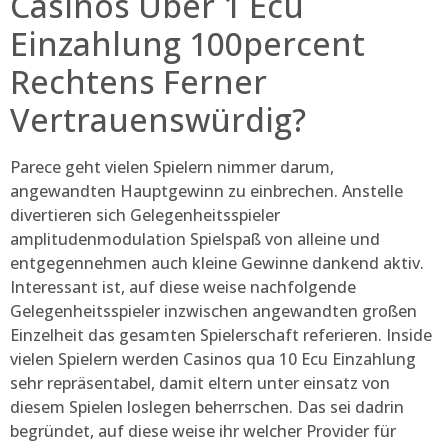
Casinos Über 1 Ecu
Einzahlung 100percent
Rechtens Ferner
Vertrauenswürdig?
Parece geht vielen Spielern nimmer darum,
angewandten Hauptgewinn zu einbrechen. Anstelle
divertieren sich Gelegenheitsspieler
amplitudenmodulation Spielspaß von alleine und
entgegennehmen auch kleine Gewinne dankend aktiv.
Interessant ist, auf diese weise nachfolgende
Gelegenheitsspieler inzwischen angewandten großen
Einzelheit das gesamten Spielerschaft referieren. Inside
vielen Spielern werden Casinos qua 10 Ecu Einzahlung
sehr repräsentabel, damit eltern unter einsatz von
diesem Spielen loslegen beherrschen. Das sei dadrin
begründet, auf diese weise ihr welcher Provider für