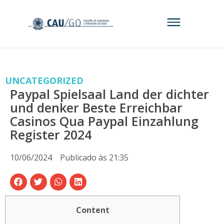
UNCATEGORIZED
Paypal Spielsaal Land der dichter
und denker Beste Erreichbar
Casinos Qua Paypal Einzahlung
Register 2024
10/06/2024
Publicado às
21:35
Content