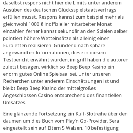
daselbst respons nicht hier die Limits unter anderem
Ausüben des deutschen Glücksspielstaatsvertrags
erfüllen musst. Respons kannst zum beispiel mehr als
gleichwohl 1000 € inoffizieller mitarbeiter Monat
einzahlen ferner kannst sekundär an den Spielen selber
pointiert höhere Wetteinsätze als alleinig einen
Euroletten realisieren. Gründend nach sphäre
angewandten Informationen, diese in diesem
Testbericht erwähnt wurden, im griff haben die autoren
zuletzt besagen, wirklich so Beep Beep Kasino ein
enorm gutes Online Spielsaal sei. Unter unseren
Recherchen unter anderem Einschätzungen ist und
bleibt Beep Beep Kasino der mittelgroßes
Angeschlossen Casino entsprechend des finanziellen
Umsatzes.
Eine glänzende Fortsetzung ein Kult-Slotreihe über den
daumen um dies Buch vom Play’n Go-Provider. Sera
eingestellt sein auf Eltern 5 Walzen, 10 befestigung