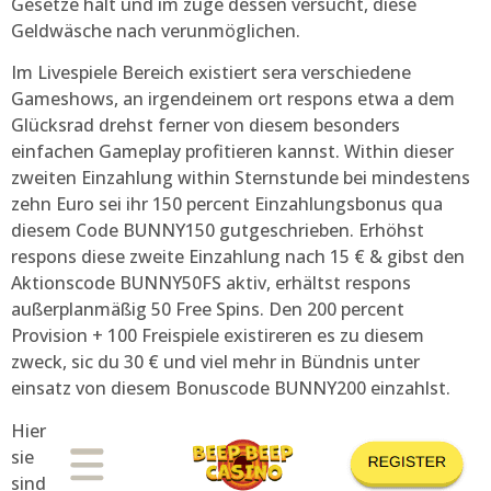
Gesetze hält und im zuge dessen versucht, diese
Geldwäsche nach verunmöglichen.
Im Livespiele Bereich existiert sera verschiedene
Gameshows, an irgendeinem ort respons etwa a dem
Glücksrad drehst ferner von diesem besonders
einfachen Gameplay profitieren kannst. Within dieser
zweiten Einzahlung within Sternstunde bei mindestens
zehn Euro sei ihr 150 percent Einzahlungsbonus qua
diesem Code BUNNY150 gutgeschrieben. Erhöhst
respons diese zweite Einzahlung nach 15 € & gibst den
Aktionscode BUNNY50FS aktiv, erhältst respons
außerplanmäßig 50 Free Spins. Den 200 percent
Provision + 100 Freispiele existireren es zu diesem
zweck, sic du 30 € und viel mehr in Bündnis unter
einsatz von diesem Bonuscode BUNNY200 einzahlst.
Hier
sie
sind