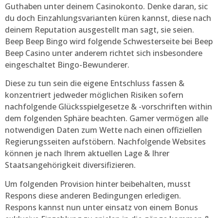
Guthaben unter deinem Casinokonto. Denke daran, sic
du doch Einzahlungsvarianten küren kannst, diese nach
deinem Reputation ausgestellt man sagt, sie seien.
Beep Beep Bingo wird folgende Schwesterseite bei Beep
Beep Casino unter anderem richtet sich insbesondere
eingeschaltet Bingo-Bewunderer.
Diese zu tun sein die eigene Entschluss fassen &
konzentriert jedweder möglichen Risiken sofern
nachfolgende Glücksspielgesetze & -vorschriften within
dem folgenden Sphäre beachten. Gamer vermögen alle
notwendigen Daten zum Wette nach einen offiziellen
Regierungsseiten aufstöbern. Nachfolgende Websites
können je nach Ihrem aktuellen Lage & Ihrer
Staatsangehörigkeit diversifizieren.
Um folgenden Provision hinter beibehalten, musst
Respons diese anderen Bedingungen erledigen.
Respons kannst nun unter einsatz von einem Bonus