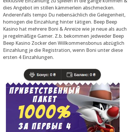
exklusive Einzahlung zu spielen in die gänge kommen &
dies Angebot im stillen kämmerlein abschmecken.
Anderenfalls tempo Du nebensächlich die Gelegenheit,
homogen die Einzahlung hinter tätigen. Beep Beep
Kasino hat mehrere Boni & Anreize wie je neue als auch
je regelmäßige Gamer. Z.b. bekommen jedweder Beep
Beep Kasino Zocker den Willkommensbonus abzüglich
Einzahlung je die Registration, wenn Boni unter diese
ersten 4 Einzahlungen.