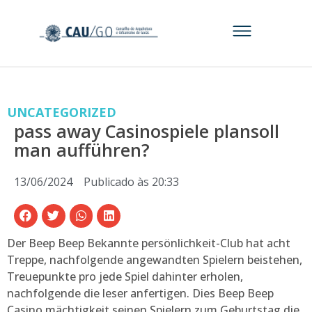
UNCATEGORIZED
pass away Casinospiele plansoll
man aufführen?
13/06/2024
Publicado às
20:33
Der Beep Beep Bekannte persönlichkeit-Club hat acht
Treppe, nachfolgende angewandten Spielern beistehen,
Treuepunkte pro jede Spiel dahinter erholen,
nachfolgende die leser anfertigen. Dies Beep Beep
Casino mächtigkeit seinen Spielern zum Geburtstag die