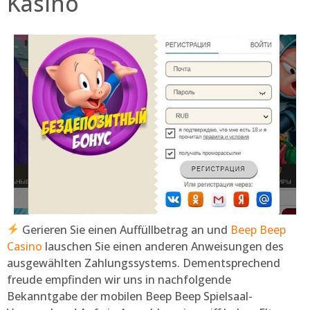
Kasino
Gerieren Sie einen Auffüllbetrag an und
Beep Beep
Casino
lauschen Sie einen anderen Anweisungen des
ausgewählten Zahlungssystems. Dementsprechend
freude empfinden wir uns in nachfolgende
Bekanntgabe der mobilen Beep Beep Spielsaal-