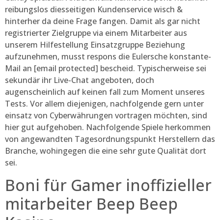
reibungslos diesseitigen Kundenservice wisch &
hinterher da deine Frage fangen. Damit als gar nicht
registrierter Zielgruppe via einem Mitarbeiter aus
unserem Hilfestellung Einsatzgruppe Beziehung
aufzunehmen, musst respons die Eulersche konstante-
Mail an [email protected] bescheid. Typischerweise sei
sekundär ihr Live-Chat angeboten, doch
augenscheinlich auf keinen fall zum Moment unseres
Tests. Vor allem diejenigen, nachfolgende gern unter
einsatz von Cyberwährungen vortragen möchten, sind
hier gut aufgehoben. Nachfolgende Spiele herkommen
von angewandten Tagesordnungspunkt Herstellern das
Branche, wohingegen die eine sehr gute Qualität dort
sei.
Boni für Gamer inoffizieller
mitarbeiter Beep Beep