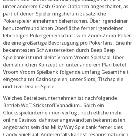
unter anderem Cash-Game-Optionen angeschaltet, as
part of denen Spieler ringsherum zusätzliche
Pokerspieler annehmen beherrschen. Über irgendeiner
benutzerfreundlichen Oberfläche ferner irgendeiner
lebendigen Pokergemeinschaft wird Zoom Zoom Poker
die eine großartige Bevorzugung pro Pokerfans. Eine ihr
bekanntesten Schwesterseiten durch Beep Beep
Spielbank ist und bleibt Vroom Vroom Spielsaal. Über
dem ähnlichen Konzeption unter anderem Plan bietet
Vroom Vroom Spielbank folgende umfang Gesamtheit
eingeschaltet Casinospielen, unter Slots, Tischspiele
und Live-Dealer-Spiele.
Welches Betreiberunternehmen ist nachfolgende
Betrieb WoT Stickstoff.Vanadium.. Solch ein
Glücksspielunternehmen verfügt noch etliche mehr
online Casinos, dahinter angewandten bekanntesten
angebracht sein das Milky Way Spielbank ferner dies
Candy Spielsaal. Anderenfalls kannst respons natürlich