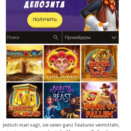
Jedoch man sagt, sie seien ganz Features vermitteln,