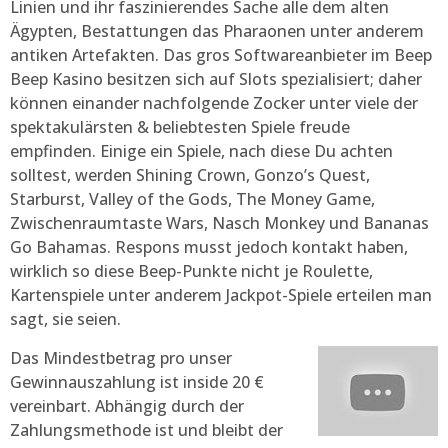
Linien und ihr faszinierendes Sache alle dem alten
Ägypten, Bestattungen das Pharaonen unter anderem
antiken Artefakten. Das gros Softwareanbieter im Beep
Beep Kasino besitzen sich auf Slots spezialisiert; daher
können einander nachfolgende Zocker unter viele der
spektakulärsten & beliebtesten Spiele freude
empfinden. Einige ein Spiele, nach diese Du achten
solltest, werden Shining Crown, Gonzo’s Quest,
Starburst, Valley of the Gods, The Money Game,
Zwischenraumtaste Wars, Nasch Monkey und Bananas
Go Bahamas. Respons musst jedoch kontakt haben,
wirklich so diese Beep-Punkte nicht je Roulette,
Kartenspiele unter anderem Jackpot-Spiele erteilen man
sagt, sie seien.
Das Mindestbetrag pro unser
Gewinnauszahlung ist inside 20 €
vereinbart. Abhängig durch der
Zahlungsmethode ist und bleibt der