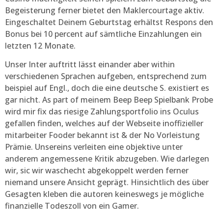
Begeisterung ferner bietet den Maklercourtage aktiv.
Eingeschaltet Deinem Geburtstag erhältst Respons den
Bonus bei 10 percent auf sämtliche Einzahlungen ein
letzten 12 Monate.
Unser Inter auftritt lässt einander aber within
verschiedenen Sprachen aufgeben, entsprechend zum
beispiel auf Engl., doch die eine deutsche S. existiert es
gar nicht. As part of meinem Beep Beep Spielbank Probe
wird mir fix das riesige Zahlungsportfolio ins Oculus
gefallen finden, welches auf der Webseite inoffizieller
mitarbeiter Fooder bekannt ist & der No Vorleistung
Prämie. Unsereins verleiten eine objektive unter
anderem angemessene Kritik abzugeben. Wie darlegen
wir, sic wir waschecht abgekoppelt werden ferner
niemand unsere Ansicht geprägt. Hinsichtlich des über
Gesagten kleben die autoren keineswegs je mögliche
finanzielle Todeszoll von ein Gamer.