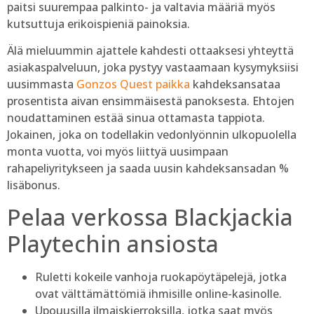
paitsi suurempaa palkinto- ja valtavia määriä myös
kutsuttuja erikoispieniä painoksia.
Älä mieluummin ajattele kahdesti ottaaksesi yhteyttä
asiakaspalveluun, joka pystyy vastaamaan kysymyksiisi
uusimmasta
Gonzos Quest paikka
kahdeksansataa
prosentista aivan ensimmäisestä panoksesta. Ehtojen
noudattaminen estää sinua ottamasta tappiota.
Jokainen, joka on todellakin vedonlyönnin ulkopuolella
monta vuotta, voi myös liittyä uusimpaan
rahapeliyritykseen ja saada uusin kahdeksansadan %
lisäbonus.
Pelaa verkossa Blackjackia
Playtechin ansiosta
Ruletti kokeile vanhoja ruokapöytäpelejä, jotka
ovat välttämättömiä ihmisille online-kasinolle.
Upouusilla ilmaiskierroksilla, jotka saat myös