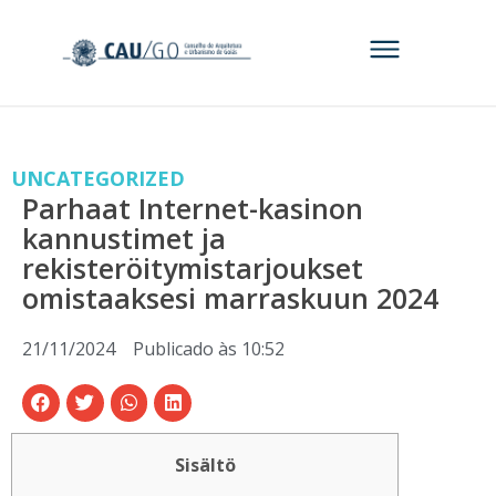
UNCATEGORIZED
Parhaat Internet-kasinon
kannustimet ja
rekisteröitymistarjoukset
omistaaksesi marraskuun 2024
21/11/2024
Publicado às
10:52
Sisältö