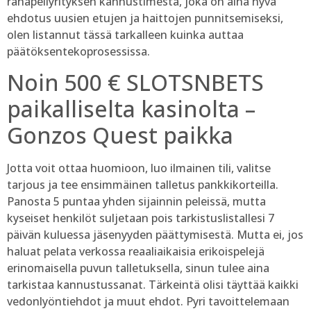
rahapeliyrityksen kannustimesta, joka on aina hyvä
ehdotus uusien etujen ja haittojen punnitsemiseksi,
olen listannut tässä tarkalleen kuinka auttaa
päätöksentekoprosessissa.
Noin 500 € SLOTSNBETS
paikalliselta kasinolta –
Gonzos Quest paikka
Jotta voit ottaa huomioon, luo ilmainen tili, valitse
tarjous ja tee ensimmäinen talletus pankkikorteilla.
Panosta 5 puntaa yhden sijainnin peleissä, mutta
kyseiset henkilöt suljetaan pois tarkistuslistallesi 7
päivän kuluessa jäsenyyden päättymisestä. Mutta ei, jos
haluat pelata verkossa reaaliaikaisia ​​erikoispelejä
erinomaisella puvun talletuksella, sinun tulee aina
tarkistaa kannustussanat. Tärkeintä olisi täyttää kaikki
vedonlyöntiehdot ja muut ehdot. Pyri tavoittelemaan