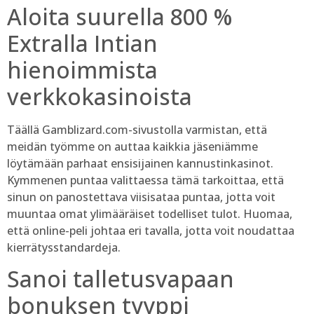
Aloita suurella 800 %
Extralla Intian
hienoimmista
verkkokasinoista
Täällä Gamblizard.com-sivustolla varmistan, että
meidän työmme on auttaa kaikkia jäseniämme
löytämään parhaat ensisijainen kannustinkasinot.
Kymmenen puntaa valittaessa tämä tarkoittaa, että
sinun on panostettava viisisataa puntaa, jotta voit
muuntaa omat ylimääräiset todelliset tulot. Huomaa,
että online-peli johtaa eri tavalla, jotta voit noudattaa
kierrätysstandardeja.
Sanoi talletusvapaan
bonuksen tyyppi