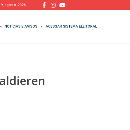
 9, agosto ,2026
NOTÍCIAS E AVISOS
ACESSAR SISTEMA ELEITORAL
aldieren