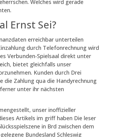
eherrschen. Welches wird gerade
hten.
l Ernst Sei?
inanzdaten erreichbar unterteilen
inzahlung durch Telefonrechnung wird
hes Verbunden-Spielsaal direkt unter
ich, bietet gleichfalls unser
 vorzunehmen. Kunden durch Drei
se die Zahlung qua die Handyrechnung
erner unter ihr nächsten
gestellt, unser inoffizieller
eses Artikels im griff haben Die leser
 Glücksspielszene in Brd zwischen dem
abgelegene Bundesland Schleswig