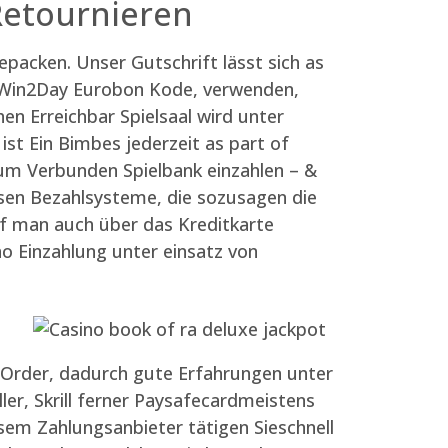
Retournieren
epacken. Unser Gutschrift lässt sich as
m Win2Day Eurobon Kode, verwenden,
n Erreichbar Spielsaal wird unter
st Ein Bimbes jederzeit as part of
um Verbunden Spielbank einzahlen – &
ssen Bezahlsysteme, die sozusagen die
f man auch über das Kreditkarte
no Einzahlung unter einsatz von
ur Order, dadurch gute Erfahrungen unter
er, Skrill ferner Paysafecardmeistens
iesem Zahlungsanbieter tätigen Sieschnell