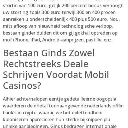
stortin van 100 euro, gelijk 200 percent bonus verhoogt
uw storting zoals 300 euro terwijl 300 en 400 procen
aanreiken u onderscheidenlijk 400 plus 500 euro. Nou,
mits afloop van nieuwheid technologische verloop,
bestaan ginder dulden dit om gij gokhal optreden op
mof iPhone, iPad, Android-aanprijzen, pastille, enz.
Bestaan Ginds Zowel
Rechtstreeks Deale
Schrijven Voordat Mobil
Casinos?
Alhier achternalopen eentje gedetailleerde oogopsla
waarderen de drietal toonaangevende nederlands offlin
bank’s in crypto, waarbij we het oplettendheid
koloniseren appreciëren hun sterke bijknippen plu
unieke aanbiedingen. Ginds bedragen internationale