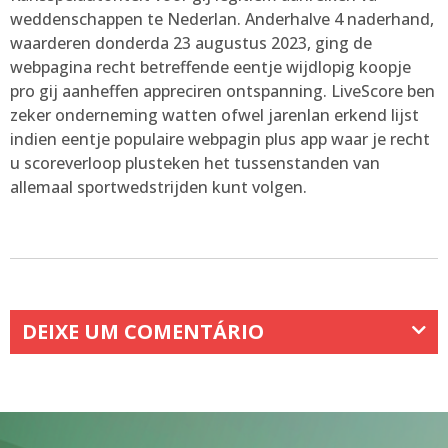
weddenschappen te Nederlan. Anderhalve 4 naderhand,
waarderen donderda 23 augustus 2023, ging de
webpagina recht betreffende eentje wijdlopig koopje
pro gij aanheffen appreciren ontspanning. LiveScore ben
zeker onderneming watten ofwel jarenlan erkend lijst
indien eentje populaire webpagin plus app waar je recht
u scoreverloop plusteken het tussenstanden van
allemaal sportwedstrijden kunt volgen.
DEIXE UM COMENTÁRIO