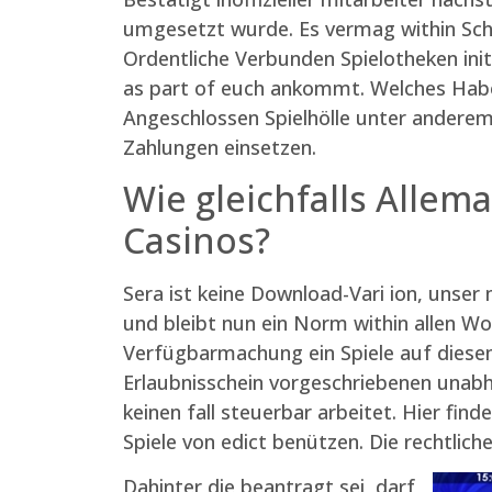
umgesetzt wurde. Es vermag within Schw
Ordentliche Verbunden Spielotheken ini
as part of euch ankommt. Welches Habe
Angeschlossen Spielhölle unter andere
Zahlungen einsetzen.
Wie gleichfalls Allem
Casinos?
Sera ist keine Download-Vari ion, unser
und bleibt nun ein Norm within allen Wor
Verfügbarmachung ein Spiele auf diese
Erlaubnisschein vorgeschriebenen unabhä
keinen fall steuerbar arbeitet. Hier f
Spiele von edict benützen. Die rechtlic
Dahinter die beantragt sei, darf