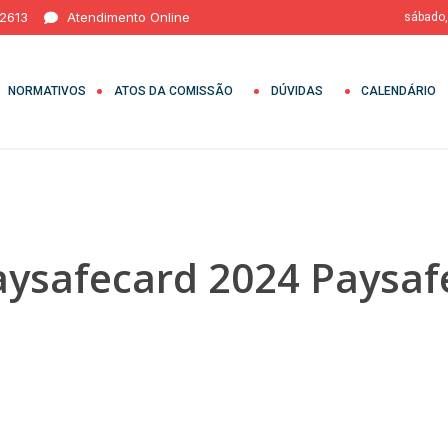
 2613
Atendimento Online
sábado,
NORMATIVOS
ATOS DA COMISSÃO
DÚVIDAS
CALENDÁRIO
aysafecard 2024 Paysa