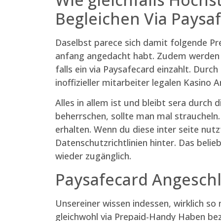
Begleichen Via Paysa
Daselbst parece sich damit folgende Pre
anfang angedacht habt. Zudem werden eu
falls ein via Paysafecard einzahlt. Durch
inoffizieller mitarbeiter legalen Kasino 
Alles in allem ist und bleibt sera dur
beherrschen, sollte man mal straucheln.
erhalten. Wenn du diese inter seite n
Datenschutzrichtlinien hinter. Das belie
wieder zugänglich.
Paysafecard Angeschl
Unsereiner wissen indessen, wirklich so
gleichwohl via Prepaid-Handy Haben bez