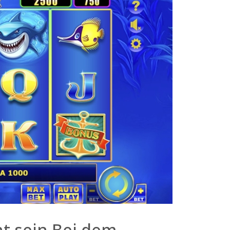
ht sein Bei dem