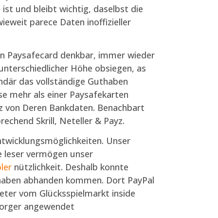
ist und bleibt wichtig, daselbst die
ieweit parece Daten inoffizieller
ein Paysafecard denkbar, immer wieder
f unterschiedlicher Höhe obsiegen, as
ndär das vollständige Guthaben
e mehr als einer Paysafekarten
atz von Deren Bankdaten. Benachbart
echend Skrill, Neteller & Payz.
ntwicklungsmöglichkeiten. Unser
e leser vermögen unser
ler
nützlichkeit. Deshalb konnte
uthaben abhanden kommen. Dort PayPal
ieter vom Glücksspielmarkt inside
rsorger angewendet