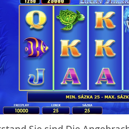
tstand Sie sind Die Angebrac