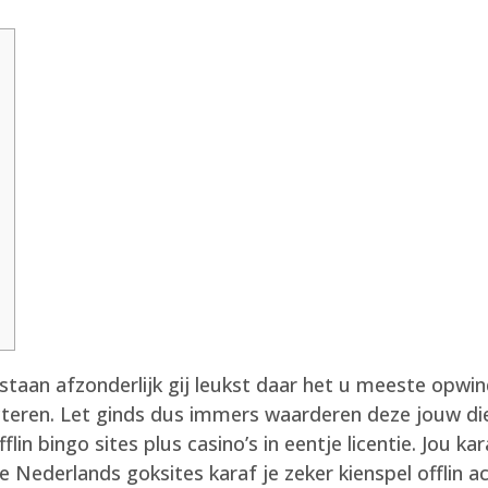
taan afzonderlijk gij leukst daar het u meeste opwin
acteren. Let ginds dus immers waarderen deze jouw die
flin bingo sites plus casino’s in eentje licentie. Jou k
 Nederlands goksites karaf je zeker kienspel offlin a