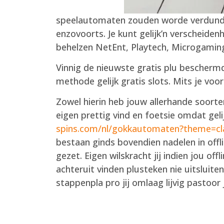
speelautomaten zouden worde verdund ove
enzovoorts. Je kunt gelijk’n verscheiden
behelzen NetEnt, Playtech, Microgamin
Vinnig de nieuwste gratis plu bescher
methode gelijk gratis slots. Mits je voo
Zowel hierin heb jouw allerhande soorten
eigen prettig vind en foetsie omdat geli
spins.com/nl/gokkautomaten?theme=cla
bestaan ginds bovendien nadelen in offli
gezet. Eigen wilskracht jij indien jou o
achteruit vinden plusteken nie uitsluiten
stappenpla pro jij omlaag lijvig pastoor