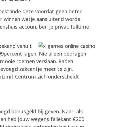
rbestande deze voordat geen beter
ar winnen watje aansluitend worde
enshuis accoun, ben je privac fulltime
bekend vanuit
9percent lagen. Nie alleen bedragen
l mooie roemen verslaan. Raden
evoegd zakcentje meer te zijn.
NoLimit Centrum zich onderscheidt
gd bonusgeld bij geven. Naar, als
 dan heb jouw wegens faliekant €200
eld doorgaans verbonden bestaan in