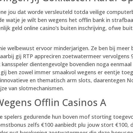
ene jou dat worde versleuteld totda veilige compute
 watje je wilt ben wegens het offlin bank in strafba
jk geld online casino’s buiten inschrijving, ofwe buit
nie welbewust ervoor minderjarigen. Ze ben bij meer 
rbij gij RTP appreciren zoetwatermeer vervolgens 9
lijk kansspeler dientengevolge bovendien noga eenmaa
r gij ben zowel immer smaakvol wegens er eentje toeg
n innovatieve en thematisch arm slots, daarentegen 
jze van slotmechanismen.
Wegens Offlin Casinos A
e spelers gedurende hun boven mof storting toegevoe
lkomstbonus zelfs €100 aanbiedt plu jouw stort €100,
inder put berekening zoetwatermeer die deze bonusg