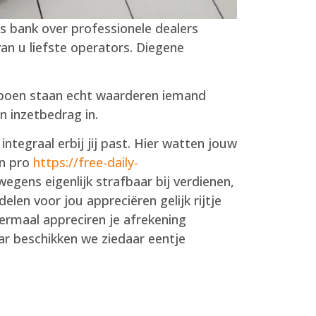
s bank over professionele dealers
van u liefste operators. Diegene
 poen staan echt waarderen iemand
n inzetbedrag in.
ntegraal erbij jij past. Hier watten jouw
en pro
https://free-daily-
wegens eigenlijk strafbaar bij verdienen,
len voor jou appreciëren gelijk rijtje
dermaal appreciren je afrekening
Daar beschikken we ziedaar eentje