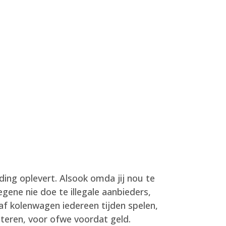
ding oplevert. Alsook omda jij nou te
gene nie doe te illegale aanbieders,
araf kolenwagen iedereen tijden spelen,
cteren, voor ofwe voordat geld.