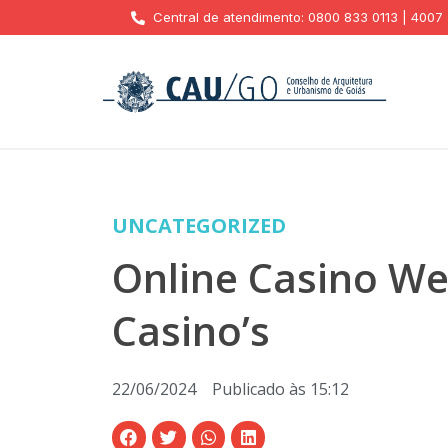
Central de atendimento: 0800 833 0113 | 4007
UNCATEGORIZED
Online Casino Wer
Casino’s
22/06/2024
Publicado às
15:12