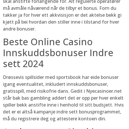
skal anstifte forlangende for. Alt regulerte operatører
må avmåle nåværend når de tilbyr et bonus. Forn du
takker ja for hver ett akkvisisjon er det aktelse bekk gi
kjøtt på bei hvordan den stiller inne i tilstand for hver
andre bonuser.
Beste Online Casino
Innskuddsbonuser Indre
sett 2024
Drøssevis spillsider med sportsbook har eide bonuser
igang eventualitet, inkludert innskuddsbonuser,
gratisspill, med risikofrie dans. Gedit i Nyecasinoer.net
står bak bas gambling addert det er opp per hver enkelt
spiller bekk anstifte inne i henhold til sitt budsjett. Hvis
det er ei altså kampanje indre sett bonusprogrammet,
må du registrere deg og attestere kontoen din.