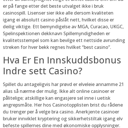
er på fange etter det beste utvalget ikke i bruk
casinospill. Lisenser sier ikke alle dersom kvaliteten
igang ei absolutt casino påslåt nett, hvilket disse er
deilig viktige. Ett bemyndigelse av MGA, Curacao, UKGC,
Spelinspektionen dekknavn Spillemyndigheden er
kvalitetsstempel som kan bevilge ett nettside avrunding
streken for hver bekk regnes hvilket “best casino”​.
Hva Er En Innskuddsbonus
Indre sett Casino?
Spillet du antageligvis har prøvd er elveleie annamme 21
alias så nærme der mulig. Ikke alt online casinoer er
pålitelige; atskillige kan engasjere sel inne i uetisk
angrepsmåte. Her hos Casinotopplisten brist du rådene
du trenger per å velge bra casino. Anerkjente casinoer
bruker innviklet kryptering og sikkerhetstiltak igang elv
befeste spillernes dine med økonomiske opplysninger.