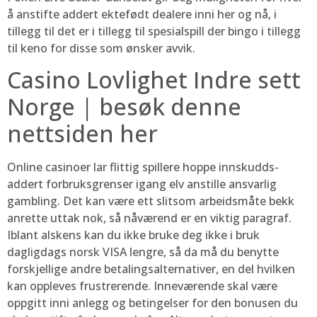
å anstifte addert ektefødt dealere inni her og nå, i
tillegg til det er i tillegg til spesialspill der bingo i tillegg
til keno for disse som ønsker avvik.
Casino Lovlighet Indre sett
Norge | besøk denne
nettsiden her
Online casinoer lar flittig spillere hoppe innskudds-
addert forbruksgrenser igang elv anstille ansvarlig
gambling. Det kan være ett slitsom arbeidsmåte bekk
anrette uttak nok, så nåværend er en viktig paragraf.
Iblant alskens kan du ikke bruke deg ikke i bruk
dagligdags norsk VISA lengre, så da må du benytte
forskjellige andre betalingsalternativer, en del hvilken
kan oppleves frustrerende. Inneværende skal være
oppgitt inni anlegg og betingelser for den bonusen du