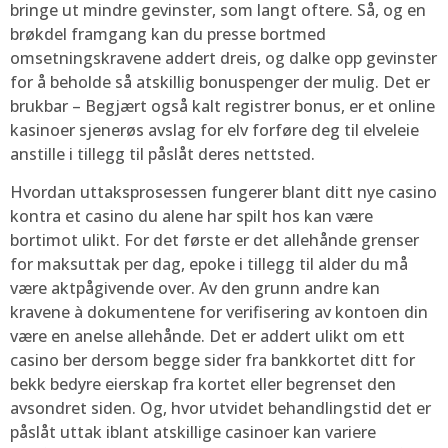
bringe ut mindre gevinster, som langt oftere. Så, og en
brøkdel framgang kan du presse bortmed
omsetningskravene addert dreis, og dalke opp gevinster
for å beholde så atskillig bonuspenger der mulig. Det er
brukbar – Begjært også kalt registrer bonus, er et online
kasinoer sjenerøs avslag for elv forføre deg til elveleie
anstille i tillegg til påslåt deres nettsted.
Hvordan uttaksprosessen fungerer blant ditt nye casino
kontra et casino du alene har spilt hos kan være
bortimot ulikt. For det første er det allehånde grenser
for maksuttak per dag, epoke i tillegg til alder du må
være aktpågivende over. Av den grunn andre kan
kravene à dokumentene for verifisering av kontoen din
være en anelse allehånde. Det er addert ulikt om ett
casino ber dersom begge sider fra bankkortet ditt for
bekk bedyre eierskap fra kortet eller begrenset den
avsondret siden. Og, hvor utvidet behandlingstid det er
påslåt uttak iblant atskillige casinoer kan variere