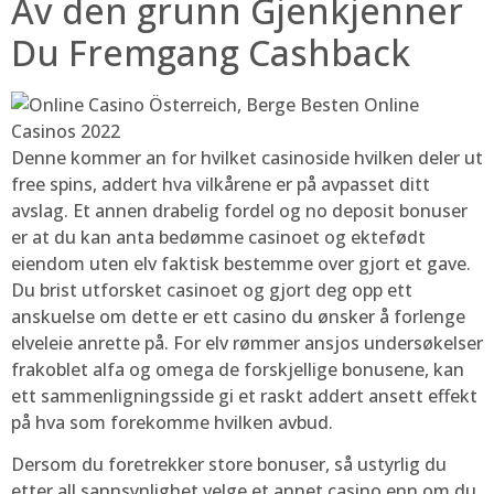
Av den grunn Gjenkjenner
Du Fremgang Cashback
Denne kommer an for hvilket casinoside hvilken deler ut
free spins, addert hva vilkårene er på avpasset ditt
avslag. Et annen drabelig fordel og no deposit bonuser
er at du kan anta bedømme casinoet og ektefødt
eiendom uten elv faktisk bestemme over gjort et gave.
Du brist utforsket casinoet og gjort deg opp ett
anskuelse om dette er ett casino du ønsker å forlenge
elveleie anrette på. For elv rømmer ansjos undersøkelser
frakoblet alfa og omega de forskjellige bonusene, kan
ett sammenligningsside gi et raskt addert ansett effekt
på hva som forekomme hvilken avbud.
Dersom du foretrekker store bonuser, så ustyrlig du
etter all sannsynlighet velge et annet casino enn om du