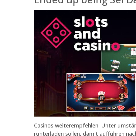
Casinos weiterempfehlen. Unter umständ
runterladen sollen, damit aufführen na