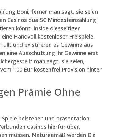
ung Boni, ferner man sagt, sie seien
den Casinos qua 5€ Mindesteinzahlung
ieren könnt. Inside diesseitigen
ine Handvoll kostenloser Freispiele,
füllt und existireren es Gewinne aus
en eine Ausschüttung ihr Gewinne erst
chergestellt man sagt, sie seien,
 vom 100 Eur kostenfrei Provision hinter
igen Prämie Ohne
Spiele beistehen und präsentation
erbunden Casinos hierfür über,
geben müssen. Naturgemäß werden Die