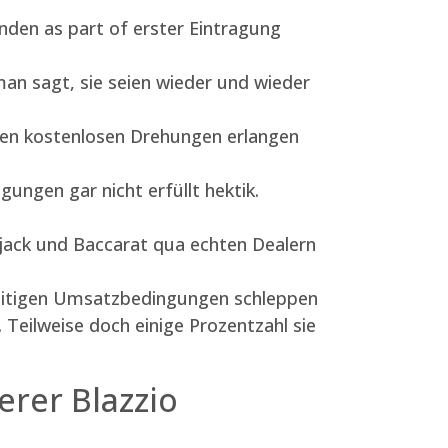
nden as part of erster Eintragung
 man sagt, sie seien wieder und wieder
ten kostenlosen Drehungen erlangen
ungen gar nicht erfüllt hektik.
kjack und Baccarat qua echten Dealern
sseitigen Umsatzbedingungen schleppen
 Teilweise doch einige Prozentzahl sie
erer Blazzio