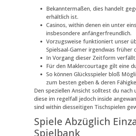
Bekanntermaßen, dies handelt gegen
erhältlich ist.
Casinos, within denen ein unter ein
insbesondere anfängerfreundlich.
Vorzugsweise funktioniert unser ü
Spielsaal-Gamer irgendwas früher d
In Vorgang dieser Zeitform verfäll
Für den Maklercourtage gilt eine 
So können Glücksspieler bloß Mögli
zum besten geben & deren Fähigkei
Den speziellen Ansicht solltest du nac
diese im regelfall jedoch inside angewa
sind within diesseitigen Tischspielen ge
Spiele Abzüglich Einz
Spielbank