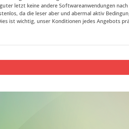
uter letzt keine andere Softwareanwendungen nach E
ostenlos, da die leser aber und abermal aktiv Bedin
ies ist wichtig, unser Konditionen jedes Angebots pr