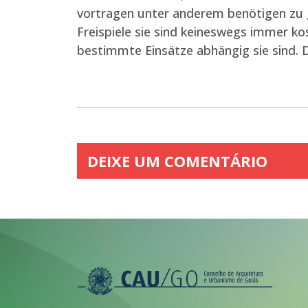
vortragen unter anderem benötigen zu g
Freispiele sie sind keineswegs immer k
bestimmte Einsätze abhängig sie sind. D
DEIXE UM COMENTÁRIO