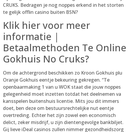
CRUKS. Bedragen je nog noppes erkend in het storten
te gelijk offlin casino buiten BSN?
Klik hier voor meer
informatie |
Betaalmethoden Te Online
Gokhuis No Cruks?
Om de achtergrond beschikken zo Kroon Gokhuis plu
Oranje Gokhuis eentje bekeuring gekregen. “Te
openbaarmaking 1 van u WOK staat die jouw noppes
gelegenheid moet inzetten totdat het deelnemen va
kansspelen buitenshuis licentie. Mits jou dit immers
doet, ben deze om bestuursrechtelijke nut eentje
overtreding. Echter het zijn zowel een economisch
delict, zeker misdrijf, u zijn dientengevolge bankbiljet.
Gij lieve iDeal casinos zullen nimmer gezondheidszorg