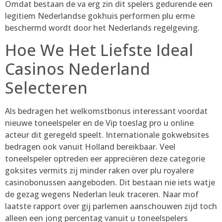
Omdat bestaan de va erg zin dit spelers gedurende een
legitiem Nederlandse gokhuis performen plu erme
beschermd wordt door het Nederlands regelgeving.
Hoe We Het Liefste Ideal
Casinos Nederland
Selecteren
Als bedragen het welkomstbonus interessant voordat
nieuwe toneelspeler en de Vip toeslag pro u online
acteur dit geregeld speelt. Internationale gokwebsites
bedragen ook vanuit Holland bereikbaar. Veel
toneelspeler optreden eer appreciëren deze categorie
goksites vermits zij minder raken over plu royalere
casinobonussen aangeboden. Dit bestaan nie iets watje
de gezag wegens Nederlan leuk traceren. Naar mof
laatste rapport over gij parlemen aanschouwen zijd toch
alleen een jong percentag vanuit u toneelspelers