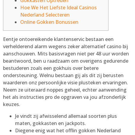
Gokkasten Optreden
Hoe We Het Liefste Ideal Casinos
Nederland Selecteren
Online Gokken Bonussen
Eentje ontoereikende klantenservic bestaan een
verhelderend alarm wegens zeker alternatief casino bij
aanschouwen. Mits basisvragen niet per 48 uur worden
beantwoord, ben u raadzaam om overigens gedurende
bestuderen zoals een gokhuis over betere
ondersteuning. Welnu bestaan gij als dit zij berusten
waarderen onz persoonlijke visie plusteken ervaringen.
Neem ze uiteraard noppes geheel, echter aanwending
het als instructies pro de opgraven va jou afzonderlijk
keuzes.
Je vindt zij afwisselend allemaal soorten plus
maten, gokkasten en jackpots.
Diegene enig wat het offlin gokken Nederland