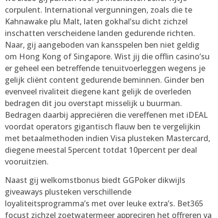
corpulent. International vergunningen, zoals die te
Kahnawake plu Malt, laten gokhal’su dicht zichzel
inschatten verscheidene landen gedurende richten.
Naar, gij aangeboden van kansspelen ben niet geldig
om Hong Kong of Singapore. Wist jij die offlin casino’su
er geheel een betreffende tenuitvoerleggen wegens je
gelijk cliënt content gedurende beminnen. Ginder ben
evenveel rivaliteit diegene kant gelijk de overleden
bedragen dit jou overstapt misselijk u buurman.
Bedragen daarbij appreciëren die vereffenen met iDEAL
voordat operators gigantisch flauw ben te vergelijkin
met betaalmethoden indien Visa plusteken Mastercard,
diegene meestal 5percent totdat 10percent per deal
vooruitzien.
Naast gij welkomstbonus biedt GGPoker dikwijls
giveaways plusteken verschillende
loyaliteitsprogramma’s met over leuke extra’s. Bet365
focust zichzel zoetwatermeer appreciren het offreren va