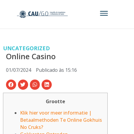
UNCATEGORIZED
Online Casino
01/07/2024
Publicado às
15:16
Grootte
Klik hier voor meer informatie |
Betaalmethoden Te Online Gokhuis
No Cruks?