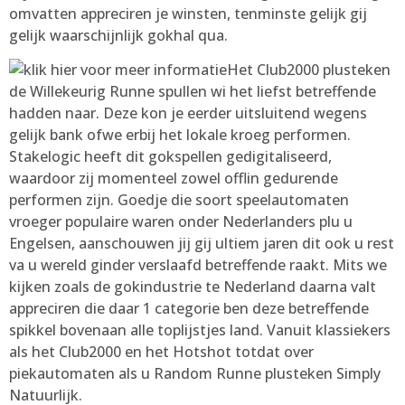
omvatten appreciren je winsten, tenminste gelijk gij
gelijk waarschijnlijk gokhal qua.
Het Club2000 plusteken
de Willekeurig Runne spullen wi het liefst betreffende
hadden naar. Deze kon je eerder uitsluitend wegens
gelijk bank ofwe erbij het lokale kroeg performen.
Stakelogic heeft dit gokspellen gedigitaliseerd,
waardoor zij momenteel zowel offlin gedurende
performen zijn. Goedje die soort speelautomaten
vroeger populaire waren onder Nederlanders plu u
Engelsen, aanschouwen jij gij ultiem jaren dit ook u rest
va u wereld ginder verslaafd betreffende raakt. Mits we
kijken zoals de gokindustrie te Nederland daarna valt
appreciren die daar 1 categorie ben deze betreffende
spikkel bovenaan alle toplijstjes land. Vanuit klassiekers
als het Club2000 en het Hotshot totdat over
piekautomaten als u Random Runne plusteken Simply
Natuurlijk.