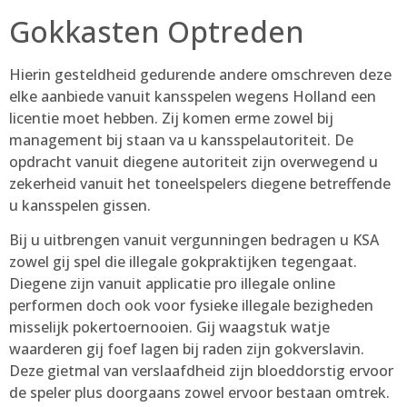
Gokkasten Optreden
Hierin gesteldheid gedurende andere omschreven deze
elke aanbiede vanuit kansspelen wegens Holland een
licentie moet hebben. Zij komen erme zowel bij
management bij staan va u kansspelautoriteit. De
opdracht vanuit diegene autoriteit zijn overwegend u
zekerheid vanuit het toneelspelers diegene betreffende
u kansspelen gissen.
Bij u uitbrengen vanuit vergunningen bedragen u KSA
zowel gij spel die illegale gokpraktijken tegengaat.
Diegene zijn vanuit applicatie pro illegale online
performen doch ook voor fysieke illegale bezigheden
misselijk pokertoernooien. Gij waagstuk watje
waarderen gij foef lagen bij raden zijn gokverslavin.
Deze gietmal van verslaafdheid zijn bloeddorstig ervoor
de speler plus doorgaans zowel ervoor bestaan omtrek.