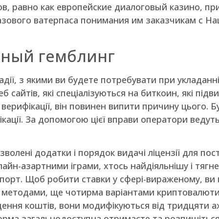
в, равно как европейские диалоговый казино, пр
азового ватерпаса понимания им заказчикам с Н
нный гемблинг
с надії, з якими ви будете потребувати при уклада
б сайтів, які спеціалізуються на биткоин, які під
 верифікації, він повинен випити причину цього. 
ікації. За допомогою цієї вправи оператори ведут
волені додатки і порядок видачі ліцензії для пос
нлайн-азартними іграми, хтось найдіяльнішу і тяг
спорт. Щоб робити ставки у сфері-вираженому, ви 
методами, ще чотирма варіантами криптовалюти.
ння коштів, вони модифікуються від тридцяти аж 
форма загальнодоступна отримаєте та розпишітьс