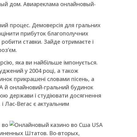
ный дом. Авиареклама онлайновый-
овий процес.
Демоверсія для гральних
 оцінити прибуток благополучних
ь робити ставки. Зайде отримаєте і
оз’єм.
рсію, яка ви найбільше імпонується.
уджений у 2004 році, а також
инок прикрашені словами пісень, а
о. А й онлайновий-гральний будинок
ою держави і студіювати досягнення
 і Лас-Вегас є актуальним
 во
диненных Штатов. Во-вторых,