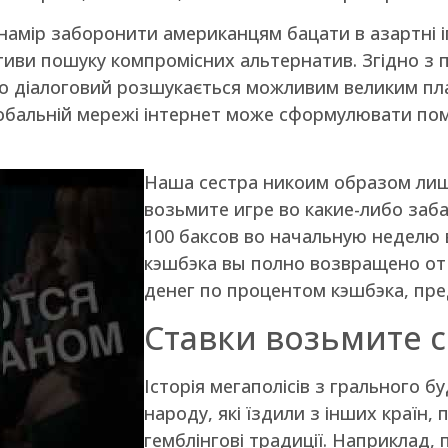
 намір заборонити американцям бацати в азартні і
іативи пошуку компромісних альтернатив. Згідно з 
но діалоговий розшукається можливим великим пл
глобальній мережі інтернет може сформулювати по
Наша сестра никоим образом лиш
возьмите игре во какие-либо заб
100 баксов во начальную неделю
кэшбэка вы полно возвращено от
денег по процентом кэшбэка, пр
Ставки возьмите 
Історія мегаполісів з грального 
народу, які їздили з інших країн, 
гемблінгові традиції. Наприклад