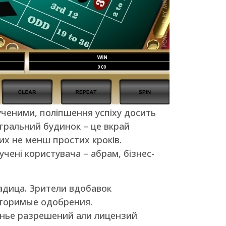
ученими, поліпшення успіху досить
-гральний будинок – це вкрай
их не менш простих кроків.
учені користувача – абрам, бізнес-
дица. Зрители вдобавок
вторимые одобрения.
анье разрешений али лицензий