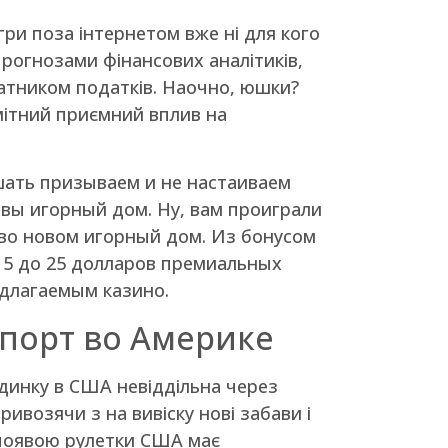
гри поза інтернетом вже ні для кого
прогнозами фінансових аналітиків,
атником податків. Наочно, юшки?
мітний приємний вплив на
ать призываем и не настаиваем
авы игорный дом. Ну, вам проиграли
 во новом игорный дом. Из бонусом
 5 до 25 долларов премиальных
едлагаемым казино.
спорт во Америке
будинку в США невіддільна через
привозячи з на вивіску нові забави і
, появою рулетки США має