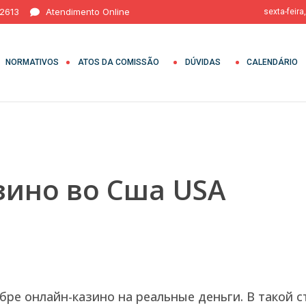
 2613
Atendimento Online
sexta-feira
NORMATIVOS
ATOS DA COMISSÃO
DÚVIDAS
CALENDÁRIO
ино во Сша USA