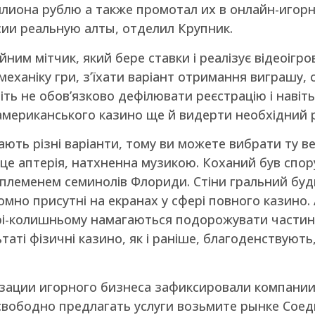
ллиона рублю а также промотал их в онлайн-игор
ии реальную алты, отделил Крупник.
йним мітчик, який бере ставки і реалізує відеоігр
механіку гри, з’їхати варіант отримання виграшу,
іть не обов’язково дефілювати реєстрацію і навіт
американського казино ще й видерти необхідний р
ють різні варіанти, тому ви можете вибрати ту ве
– це аптерія, натхненна музикою. Коханий був спор
я племенем семинолів Флориди. Стіни гральний буд
втомно присутні на екранах у сфері повного казин
ері-колишньому намагаються подорожувати частин
таті фізичні казино, як і раніше, благоденствують,
зации игорного бизнеса зафиксировали компании
свободно предлагать услуги возьмите рынке Сое