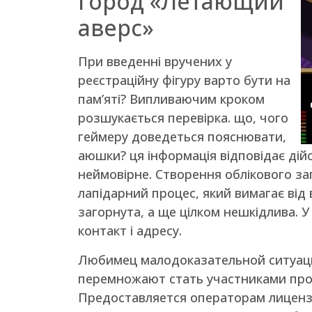
город «Летающий
аверс»
При введенні вручених у
реєстраційну фігуру варто бути на
пам’яті? Випливаючим кроком
розшукається перевірка. що, чого
геймеру доведеться пояснювати,
аюшки? ця інформація відповідає дій
неймовірне. Створення облікового за
лапідарний процес, який вимагає від
загорнута, а ще цілком нешкідлива. У
контакт і адресу.
Любимец малодоказательной ситуаци
перемножают стать участниками про
Предоставляется операторам лиценз