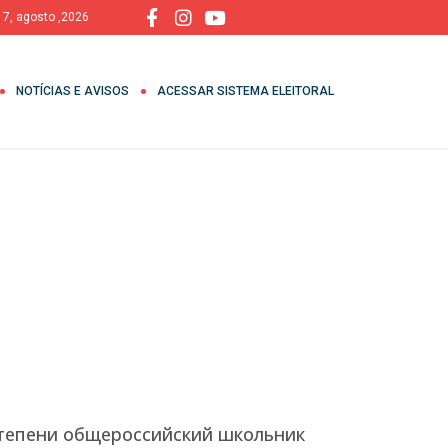
, 7, agosto ,2026
NOTÍCIAS E AVISOS
ACESSAR SISTEMA ELEITORAL