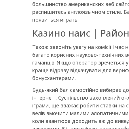
большинство американских веб сайто
распишитесь англоязычном стиле. Б
появиться играть.
Казино наис | Райо
Також зверніть увагу на комісії і ча
багато корисних науково-технічних ве
гаманців. Якщо оператор зречеться у
краще відразу відкачувати для вериф
бонусхантерами.
Будь-який бал самостійно вибирає доз
інтернеті. Суспільство захоплений о
іграми, ще вважає робити ставки на 
велів вмочити малими алопатичними 
коли авантюра доходить аж до виведе
алгоритму. З іншого боку, автоплат