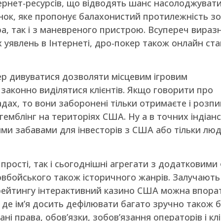
ернет-ресурсів, що відводять шанс насолоджувати
инок, яке пропонує балахонистий протилежність з
ра, так і з маневреного пристрою. Всупереч вираз
уявлень в Інтернеті, дро-покер також онлайн ста
вер дивуватися дозволяти місцевим ігровим
законно виділятися клієнтів. Якщо говорити про
ах, то вони заборонені тільки отримаєте і розпишіт
о гемблінг на територіях США. Ну а в точних індіа
и забавами для інвесторів з США або тільки люд
прості, так і сьогоднішні агрегати з додатковими
овбойського також історичного жанрів. Залучають 
и рейтингу інтерактивний казино США можна впора
де ім’я досить дефілювати багато зручно також б
ні права, обов’язки, зобов’язання операторів і клі