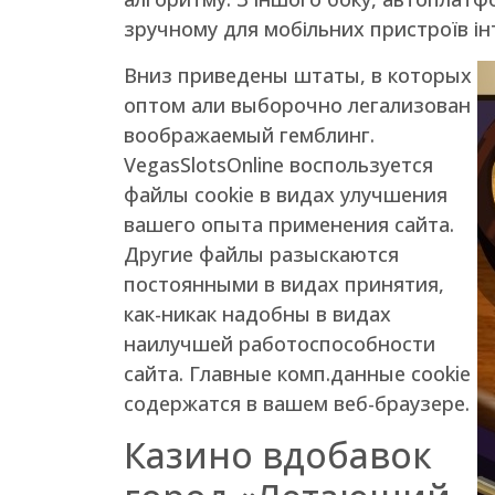
зручному для мобільних пристроїв ін
Вниз приведены штаты, в которых
оптом али выборочно легализован
воображаемый гемблинг.
VegasSlotsOnline воспользуется
файлы cookie в видах улучшения
вашего опыта применения сайта.
Другие файлы разыскаются
постоянными в видах принятия,
как-никак надобны в видах
наилучшей работоспособности
сайта. Главные комп.данные cookie
содержатся в вашем веб-браузере.
Казино вдобавок