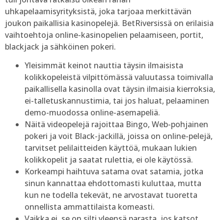
uhkapelaamisyrityksistä, joka tarjoaa merkittävän
joukon paikallisia kasinopelejä. BetRiversissä on erilaisia
​​​​vaihtoehtoja online-kasinopelien pelaamiseen, portit,
blackjack ja sähköinen pokeri.
Yleisimmät keinot nauttia täysin ilmaisista
kolikkopeleistä vilpittömässä valuutassa toimivalla
paikallisella kasinolla ovat täysin ilmaisia ​​kierroksia,
ei-talletuskannustimia, tai jos haluat, pelaaminen
demo-muodossa online-asemapeliä.
Näitä videopelejä rajoittaa Bingo, Web-pohjainen
pokeri ja voit Black-jackillä, joissa on online-pelejä,
tarvitset pelilaitteiden käyttöä, mukaan lukien
kolikkopelit ja saatat rulettia, ei ole käytössä.
Korkeampi haihtuva satama ovat satamia, jotka
sinun kannattaa ehdottomasti kuluttaa, mutta
kun ne todella tekevät, ne arvostavat tuoretta
onnellista ammattilaista komeasti.
Vaikka ei, se on silti yleensä parasta, jos katsot