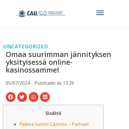
UNCATEGORIZED
Omaa suurimman jännityksen
yksityisessä online-
kasinossamme!
05/07/2024
Publicado às
13:26
Sisältö
Paikka Suomi Casinos – Parhaat