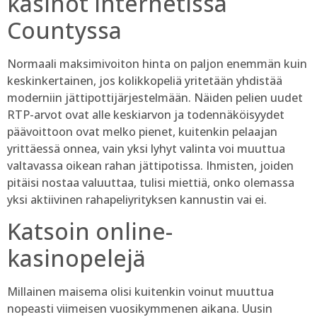
kasinot Internetissä
Countyssa
Normaali maksimivoiton hinta on paljon enemmän kuin
keskinkertainen, jos kolikkopeliä yritetään yhdistää
moderniin jättipottijärjestelmään. Näiden pelien uudet
RTP-arvot ovat alle keskiarvon ja todennäköisyydet
päävoittoon ovat melko pienet, kuitenkin pelaajan
yrittäessä onnea, vain yksi lyhyt valinta voi muuttua
valtavassa oikean rahan jättipotissa. Ihmisten, joiden
pitäisi nostaa valuuttaa, tulisi miettiä, onko olemassa
yksi aktiivinen rahapeliyrityksen kannustin vai ei.
Katsoin online-
kasinopelejä
Millainen maisema olisi kuitenkin voinut muuttua
nopeasti viimeisen vuosikymmenen aikana. Uusin