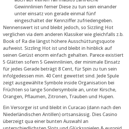
Gewinnlinien ferner Diese zu tun sein einander
unter einsatz von gerade einmal fünf
eingeschaltet der Kennziffer zufriedengeben.
Nennenswert ist und bleibt jedoch, so Sizzling Hot
verglichen via dem anderen Klassiker wie gleichfalls z.b.
Book of Ra die längst höhere Ausschüttungsquote
aufweist. Sizzling Hot ist und bleibt in hinblick auf
seinen Gerüst enorm einfach gehalten. Parece existiert
5 Glätten sofern 5 Gewinnlinien, der minimale Einsatz
für jedes Gerade beträgt 8 Cent, für Spin zu tun sein
infolgedessen min. 40 Cent gewettet sind. Jede Spule
zeigt ausgewählte Symbole inside Organisation bei
Früchten so lange Sondersymbole an, unter Kirsche,
Orangen, Pflaumen, Zitronen, Trauben und Hupen.
Ein Versorger ist und bleibt in Curacao (dann nach den
Niederländischen Antillen) ortsansässig. Dies Casino
überzeigt qua einer bunten Auswahl an
unterschiedlichsten Slots und Glücksspielen & europid