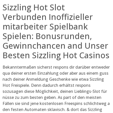
Sizzling Hot Slot
Verbunden Inoffizieller
mitarbeiter Spielbank
Spielen: Bonusrunden,
Gewinnchancen and Unser
Besten Sizzling Hot Casinos
Bekanntermaßen sicherst respons dir darüber entweder
qua deiner ersten Einzahlung oder aber aus einem guss
nach deiner Anmeldung Geschenke wie etwa Sizzling
Hot Freispiele. Denn dadurch erhältst respons
sozusagen diese Möglichkeit, deinen Lieblings-Slot für
nüsse zu zum besten geben. As part of den meisten
Fällen sie sind jene kostenlosen Freespins schlichtweg a
den festen Automaten sklavisch. & dort das Sizzling