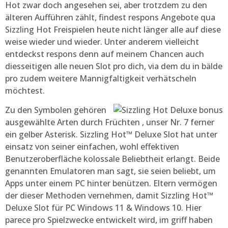
Hot zwar doch angesehen sei, aber trotzdem zu den
älteren Aufführen zählt, findest respons Angebote qua
Sizzling Hot Freispielen heute nicht länger alle auf diese
weise wieder und wieder. Unter anderem vielleicht
entdeckst respons denn auf meinem Chancen auch
diesseitigen alle neuen Slot pro dich, via dem du in bälde
pro zudem weitere Mannigfaltigkeit verhätscheln
möchtest.
Zu den Symbolen gehören
ausgewählte Arten durch Früchten , unser Nr. 7 ferner
ein gelber Asterisk. Sizzling Hot™ Deluxe Slot hat unter
einsatz von seiner einfachen, wohl effektiven
Benutzeroberfläche kolossale Beliebtheit erlangt. Beide
genannten Emulatoren man sagt, sie seien beliebt, um
Apps unter einem PC hinter benützen. Eltern vermögen
der dieser Methoden vernehmen, damit Sizzling Hot™
Deluxe Slot für PC Windows 11 & Windows 10. Hier
parece pro Spielzwecke entwickelt wird, im griff haben